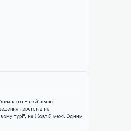
их істот - найбільші і
ведення перегонів не
вому турі", на Жовтій межі. Одним