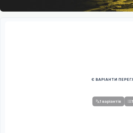
Є ВАРІАНТИ ПЕРЕ
Спочатку оберіть
Після вибору команди стануть доступни
1 варіантів