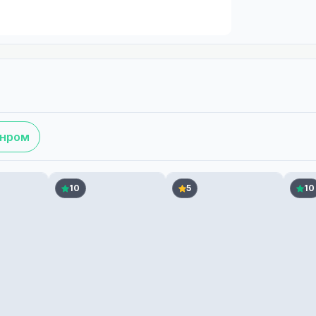
анром
10
5
10