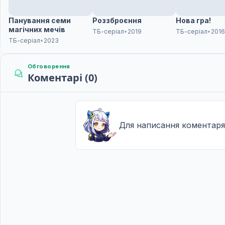
Панування семи
Роззброєння
Нова гра!
магічних мечів
ТБ-серіал
•
2019
ТБ-серіал
•
201
ТБ-серіал
•
2023
Обговорення
Коментарі (0)
Для написання коментаря