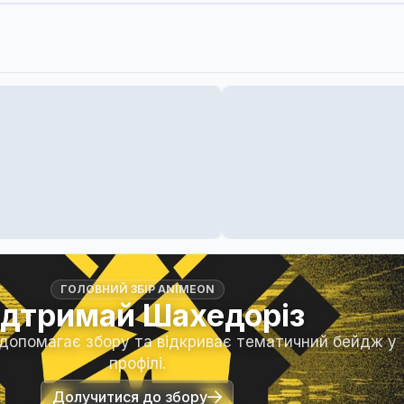
ГОЛОВНИЙ ЗБІР ANIMEON
ідтримай Шахедоріз
 допомагає збору та відкриває тематичний бейдж у
профілі.
Долучитися до збору