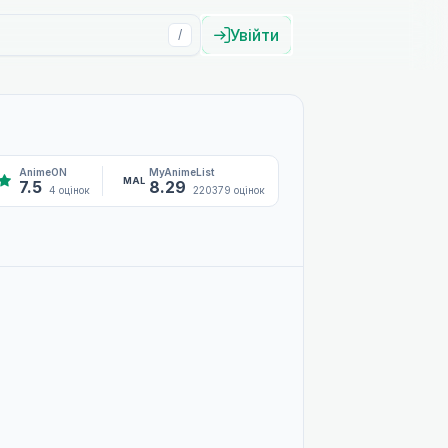
Увійти
/
AnimeON
MyAnimeList
MAL
7.5
8.29
4 оцінок
220379 оцінок