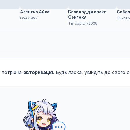
Агентка Айка
Безвладдя епохи
Собач
Сенґоку
6
OVA
•
1997
ТБ-сер
ТБ-серіал
•
2009
 потрібна
авторизація
. Будь ласка, увійдіть до свого 