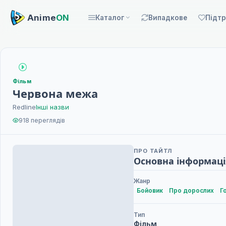
Anime
ON
Каталог
Випадкове
Підт
Фільм
Червона межа
Redline
Інші назви
918 переглядів
ПРО ТАЙТЛ
Основна інформаці
Жанр
Бойовик
Про дорослих
Г
Тип
Фільм