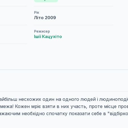
Рік
Літо
2009
Режисер
Ішії Кацухіто
найбільш несхожих один на одного людей і людиноподібн
межа! Кожен мріє взяти в них участь, проте місце про
жаючим необхідно спочатку показати себе в "відбірко