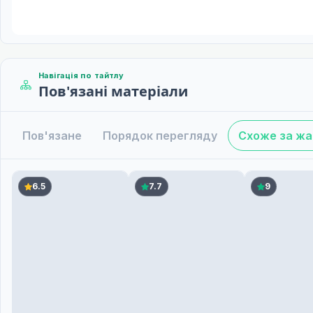
Навігація по тайтлу
Пов'язані матеріали
Пов'язане
Порядок перегляду
Схоже за ж
6.5
7.7
9