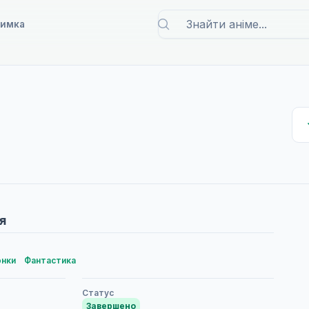
римка
я
онки
Фантастика
Статус
Завершено