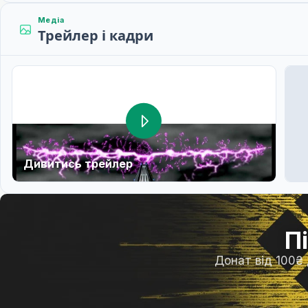
Медіа
Трейлер і кадри
Дивитись трейлер
П
Донат від 100₴