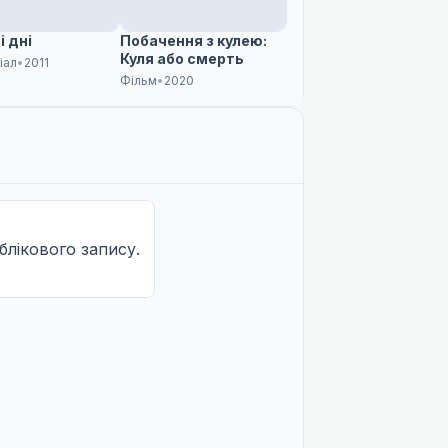
і дні
Побачення з кулею:
Куля або смерть
іал
•
2011
Фільм
•
2020
облікового запису.