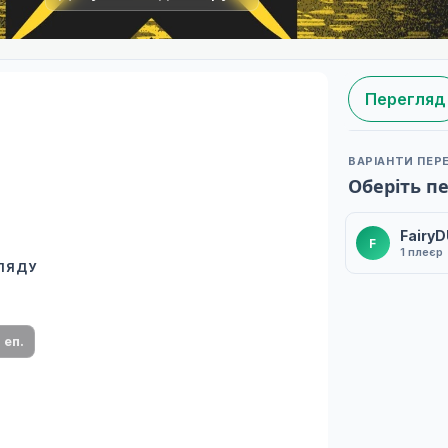
Перегляд
ВАРІАНТИ ПЕР
Оберіть п
Fairy
F
1 плеєр
ГЛЯДУ
 переклад
ми плеєр і список серій.
1 еп.