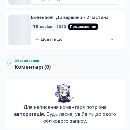
22 лют. 2020
Волейбол!! До вершини - 2 частина
Challenger
ТБ-серіал
2020
Продовження
8
29 лют. 2020
Додати до
Вечір усіх
9
07 бер. 2020
Обговорення
Коментарі (0)
Бойові лінії
10
14 бер. 2020
Для написання коментаря потрібна
Можливість встановити зв'язок
авторизація
. Будь ласка, увійдіть до свого
11
21 бер. 2020
облікового запису.