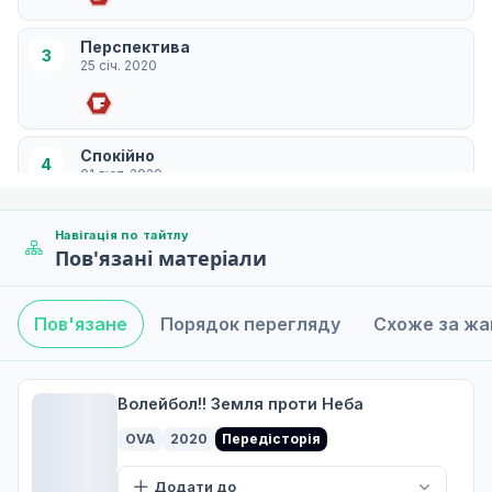
Перспектива
3
25 січ. 2020
Спокійно
4
01 лют. 2020
Навігація по тайтлу
Пов'язані матеріали
Голод
5
08 лют. 2020
Пов'язане
Порядок перегляду
Схоже за ж
Покращення
6
15 лют. 2020
Волейбол!! Земля проти Неба
OVA
2020
Передісторія
Повернення
Додати до
7