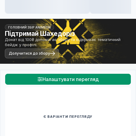
ГОЛОВНИЙ ЗБІР ANIMEON
Підтримай Шахедоріз
Донат від 100₴ допомагає збору та відкриває тематичний
бейдж у профілі.
Долучитися до збору
Налаштувати перегляд
Є ВАРІАНТИ ПЕРЕГЛЯДУ
Спочатку оберіть переклад
Після вибору команди стануть доступними плеєр і список
серій.