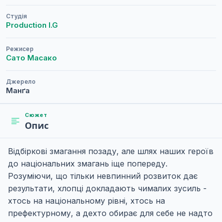
Студія
Production I.G
Режисер
Сато Масако
Джерело
Манґа
Сюжет
Опис
Відбіркові змагання позаду, але шлях наших героїв
до національних змагань іще попереду.
Розуміючи, що тільки невпинний розвиток дає
результати, хлопці докладають чималих зусиль -
хтось на національному рівні, хтось на
префектурному, а дехто обирає для себе не надто