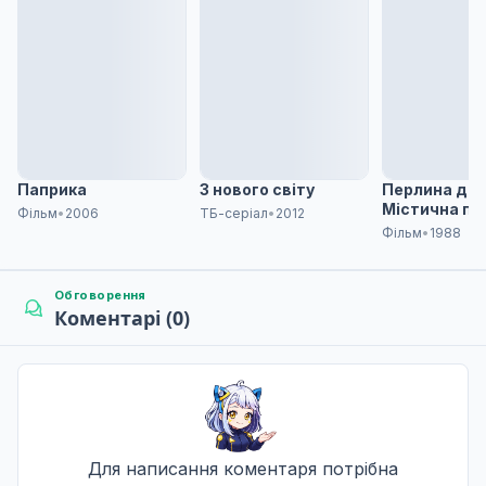
U
Паприка
З нового світу
Перлина дра
Містична пр
Фільм
•
2006
ТБ-серіал
•
2012
Фільм
•
1988
Обговорення
Коментарі (0)
Для написання коментаря потрібна