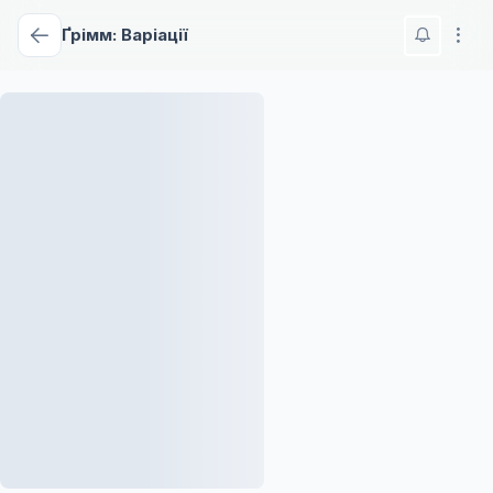
Ґрімм: Варіації