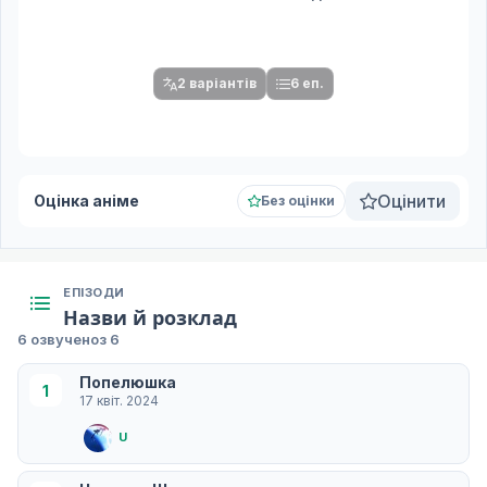
Спочатку оберіть переклад
Після вибору команди стануть доступними плеєр і список
серій.
2 варіантів
6 еп.
Оцінити
Оцінка аніме
Без оцінки
ЕПІЗОДИ
Назви й розклад
6 озвучено
з 6
Попелюшка
1
17 квіт. 2024
U