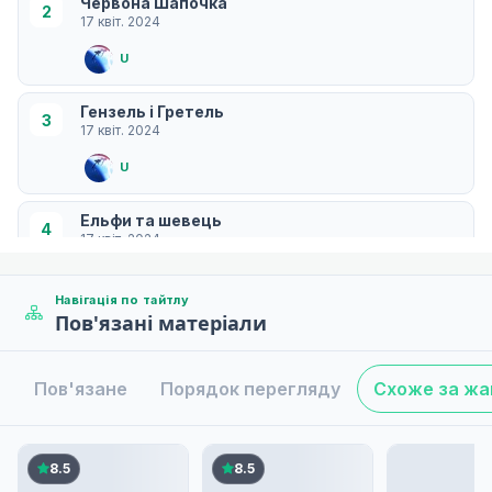
Червона Шапочка
2
17 квіт. 2024
U
Гензель і Гретель
3
17 квіт. 2024
U
Ельфи та шевець
4
17 квіт. 2024
U
Навігація по тайтлу
Пов'язані матеріали
Міські музиканти Бремена
5
17 квіт. 2024
U
Пов'язане
Порядок перегляду
Схоже за ж
Pied Piper з Гамеліна
6
17 квіт. 2024
8.5
8.5