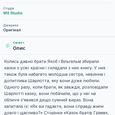
Студія
Wit Studio
Джерело
Оригінал
Сюжет
Опис
Колись давно брати Якоб і Вільгельм збирали
казки з усієї країни і складали з них книгу. У них
також була набагато молодша сестра, невинна і
допитлива Шарлотта, яку вони дуже любили.
Одного разу, коли брати, як завжди, розповідали
Шарлотті казку, вони побачили, що у неї на
обличчі з'явився дещо сумний вираз. Вона
запитала їх: «Як ви гадаєте, вони справді жили
довго і щасливо?» Сторінки «Казок братів Грімм»,