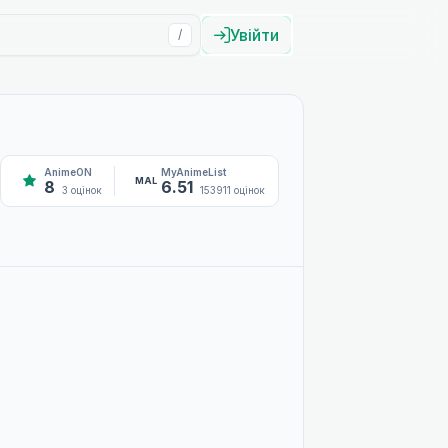
Увійти
/
AnimeON
MyAnimeList
MAL
8
6.51
3 оцінок
153911 оцінок