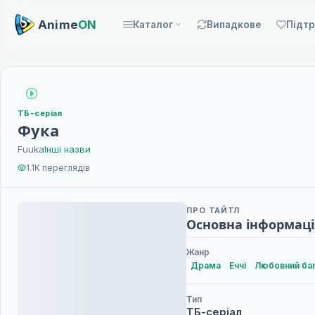
Anime
ON
Каталог
Випадкове
Підт
ТБ-серіал
Фука
Fuuka
Інші назви
1.1K переглядів
ПРО ТАЙТЛ
Основна інформаці
Жанр
Драма
Еччі
Любовний ба
Тип
ТБ-серіал