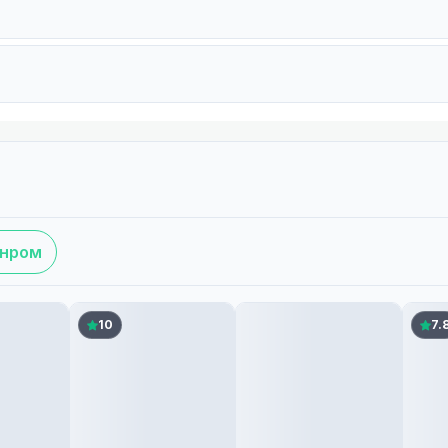
анром
10
7.