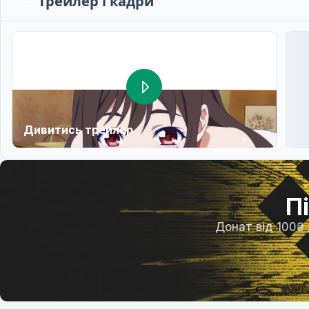
Трейлер і кадри
Дивитись трейлер
П
Донат від 100₴