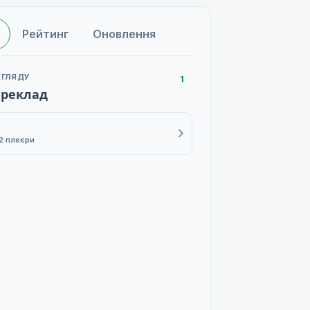
Рейтинг
Оновлення
ЕГЛЯДУ
1
ереклад
B
2 плеєри