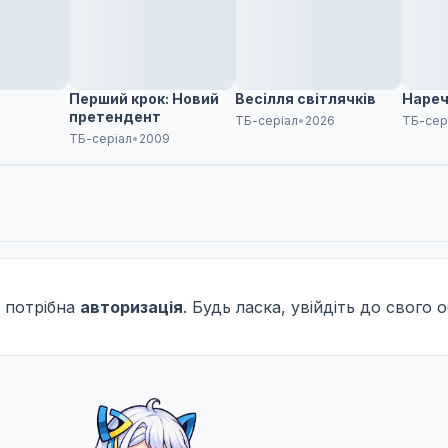
Перший крок: Новий
Весілля світлячків
Нареч
претендент
3
ТБ-серіал
•
2026
ТБ-сер
ТБ-серіал
•
2009
 потрібна
авторизація
. Будь ласка, увійдіть до свого 