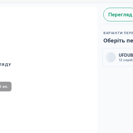
Перегляд
ВАРІАНТИ ПЕР
Оберіть п
UFDU
12 серій
ГЛЯДУ
 переклад
ми плеєр і список серій.
2 еп.