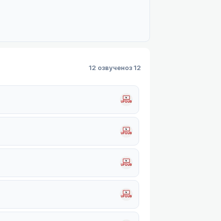
12 озвучено
з 12