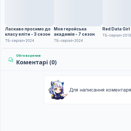
Легкий вітер
12
24 бер. 2017
Ласкаво просимо до
Моя геройська
Red Data Girl
класу еліти - 3 сезон
академія - 7 сезон
ТБ-серіал
•
201
ТБ-серіал
•
2024
ТБ-серіал
•
2024
Обговорення
Коментарі (0)
Для написання коментаря