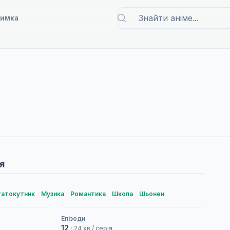
римка
я
гатокутник
Музика
Романтика
Школа
Шьонен
Епізоди
12
· 24 хв / серія