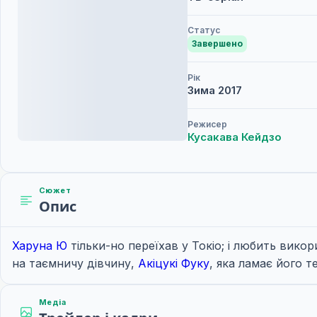
Статус
Завершено
Рік
Зима
2017
Режисер
Кусакава Кейдзо
Сюжет
Опис
Харуна Ю
тільки-но переїхав у Токіо; і любить вико
на таємничу дівчину,
Акіцукі Фуку
, яка ламає його 
Медіа