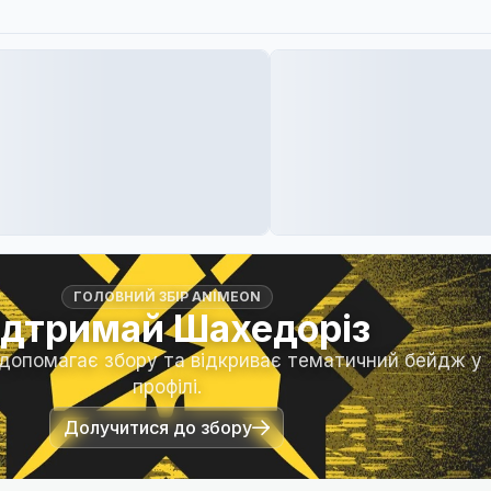
ГОЛОВНИЙ ЗБІР ANIMEON
ідтримай Шахедоріз
 допомагає збору та відкриває тематичний бейдж у
профілі.
Долучитися до збору