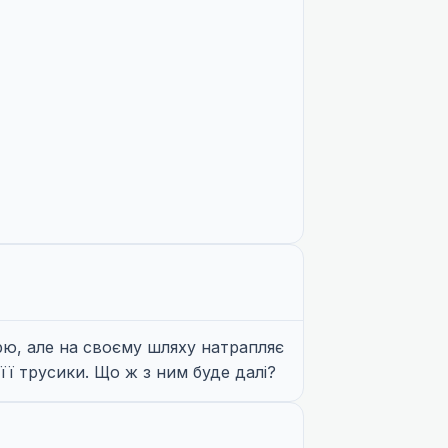
ерю, але на своєму шляху натрапляє
її трусики. Що ж з ним буде далі?