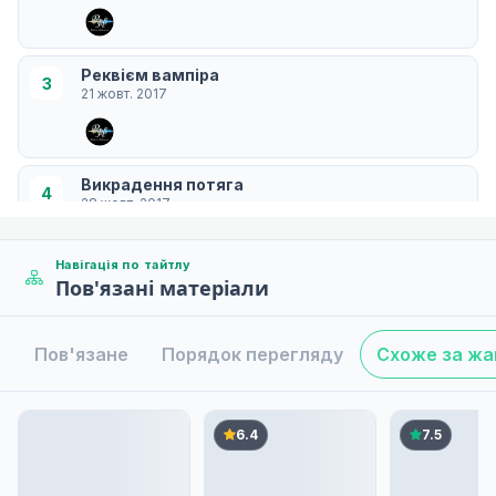
Реквієм вампіра
3
21 жовт. 2017
Викрадення потяга
4
28 жовт. 2017
Навігація по тайтлу
Пов'язані матеріали
Переговорне рішення
5
04 лист. 2017
Пов'язане
Порядок перегляду
Схоже за ж
Нелегальна гонка
6
11 лист. 2017
6.4
7.5