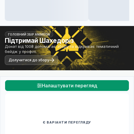
ГОЛОВНИЙ ЗБІР ANIMEON
Підтримай Шахедоріз
Донат від 100₴ допомагає збору та відкриває тематичний
бейдж у профілі.
Долучитися до збору
Налаштувати перегляд
Є ВАРІАНТИ ПЕРЕГЛЯДУ
Спочатку оберіть переклад
Після вибору команди стануть доступними плеєр і список