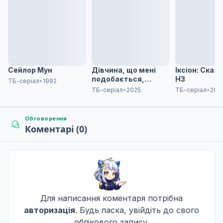
Прощення минулого
7
18 лист. 2017
Полум'я війни
8
25 лист. 2017
Сейлор Мун
Дівчина, що мені
Іксіон: Сказ
подобається,
НЗ
ТБ-серіал
•
1992
розмовляє
ТБ-серіал
•
2025
ТБ-серіал
•
201
окінавською
Молитва
9
02 груд. 2017
Обговорення
Коментарі (0)
Обіцяю
10
09 груд. 2017
Для написання коментаря потрібна
Код:Реалізувати
11
авторизація
. Будь ласка, увійдіть до свого
16 груд. 2017
облікового запису.