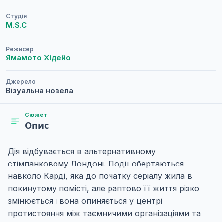
Студія
M.S.C
Режисер
Ямамото Хідейо
Джерело
Візуальна новела
Сюжет
Опис
Дія відбувається в альтернативному
стімпанковому Лондоні. Події обертаються
навколо Карді, яка до початку серіалу жила в
покинутому помісті, але раптово її життя різко
змінюється і вона опиняється у центрі
протистояння між таємничими організаціями та