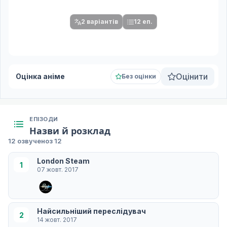
серій.
2 варіантів
12 еп.
Оцінити
Оцінка аніме
Без оцінки
ЕПІЗОДИ
Назви й розклад
12 озвучено
з 12
London Steam
1
07 жовт. 2017
Найсильніший переслідувач
2
14 жовт. 2017