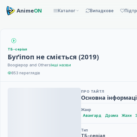
Anime
ON
Каталог
Випадкове
Підт
ТБ-серіал
Буґіпоп не сміється (2019)
Boogiepop and Others
Інші назви
853 переглядів
ПРО ТАЙТЛ
Основна інформаці
Жанр
Авангард
Драма
Жахи
Тип
ТБ-серіал