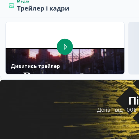
Медіа
Трейлер і кадри
Дивитись трейлер
П
Донат від 100₴