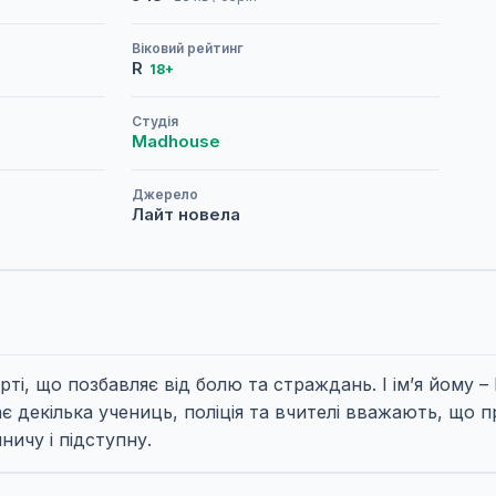
Віковий рейтинг
R
18+
Студія
Madhouse
Джерело
Лайт новела
ті, що позбавляє від болю та страждань. І ім’я йому –
ає декілька учениць, поліція та вчителі вважають, що 
ничу і підступну.