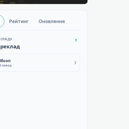
Рейтинг
Оновлення
ЕГЛЯДУ
1
ереклад
 Moon
1 плеєр