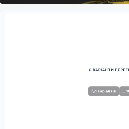
Є ВАРІАНТИ ПЕРЕ
Спочатку оберіть
Після вибору команди стануть доступни
1 варіантів
1