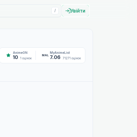
Увійти
/
AnimeON
MyAnimeList
MAL
10
7.06
1 оцінок
71271 оцінок