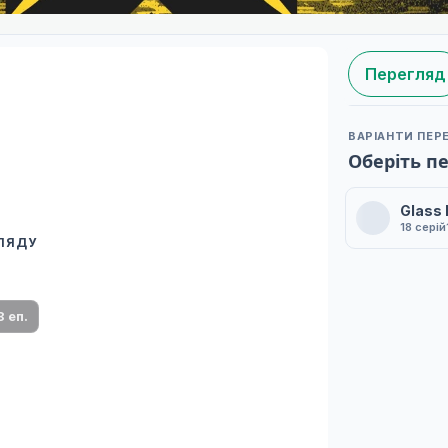
Перегляд
ВАРІАНТИ ПЕР
Оберіть п
Glass
18 серій
ГЛЯДУ
 переклад
ми плеєр і список серій.
8 еп.