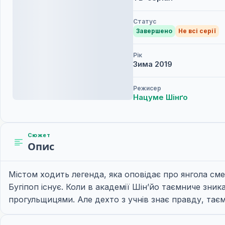
Статус
Завершено
Не всі серії
Рік
Зима
2019
Режисер
Нацуме Шінґо
Сюжет
Опис
Містом ходить легенда, яка оповідає про янгола смер
Бугіпоп існує. Коли в академії Шін’йо таємниче зник
прогульщицями. Але дехто з учнів знає правду, таєм