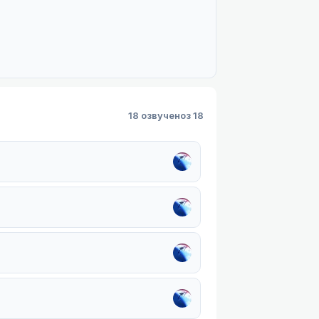
18 озвучено
з 18