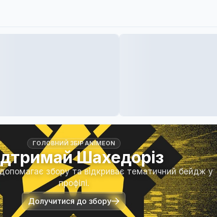
ГОЛОВНИЙ ЗБІР ANIMEON
ідтримай Шахедоріз
 допомагає збору та відкриває тематичний бейдж у
профілі.
Долучитися до збору