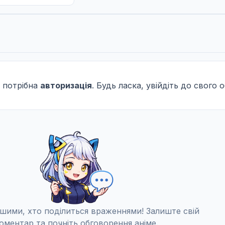
 потрібна
авторизація
. Будь ласка, увійдіть до свого 
шими, хто поділиться враженнями! Залиште свій
оментар та почніть обговорення аніме.