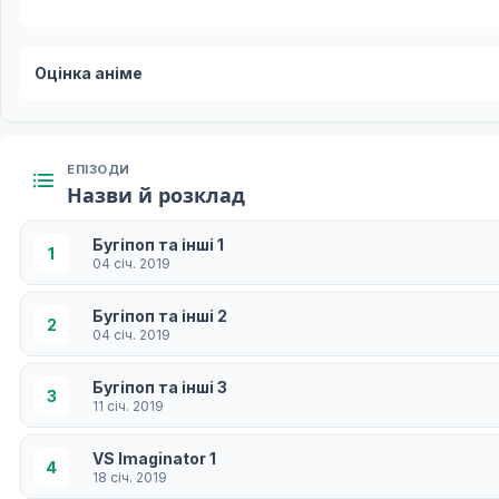
Оцінка аніме
ЕПІЗОДИ
Назви й розклад
Бугіпоп та інші 1
1
04 січ. 2019
Бугіпоп та інші 2
2
04 січ. 2019
Бугіпоп та інші 3
3
11 січ. 2019
VS Imaginator 1
4
18 січ. 2019