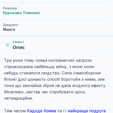
Режисер
Курокава Томоюкі
Джерело
Манґа
Сюжет
Опис
Три роки тому поява інопланетної загрози
спровокувала найбільшу війну, з якою коли-
небудь стикалося людство. Сили самооборони
Японії досі шукають спосіб боротьби з ними, але
поки що звичайна зброя не дала жодного ефекту.
Можливо, настав час спробувати щось
нетрадиційне.
Тим часом
Кадоде Кояма
та її
найкраща подруга