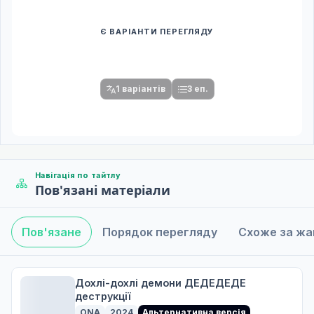
Є ВАРІАНТИ ПЕРЕГЛЯДУ
Спочатку оберіть переклад
Після вибору команди стануть доступними плеєр і список
серій.
1 варіантів
3 еп.
Навігація по тайтлу
Пов'язані матеріали
Пов'язане
Порядок перегляду
Схоже за ж
Дохлі-дохлі демони ДЕДЕДЕДЕ
деструкції
ONA
2024
Альтернативна версія