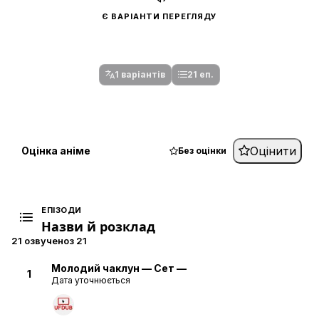
Є ВАРІАНТИ ПЕРЕГЛЯДУ
Спочатку оберіть переклад
Після вибору команди стануть доступними плеєр і список
серій.
1 варіантів
21 еп.
Оцінити
Оцінка аніме
Без оцінки
ЕПІЗОДИ
Назви й розклад
21 озвучено
з 21
Молодий чаклун — Сет —
1
Дата уточнюється