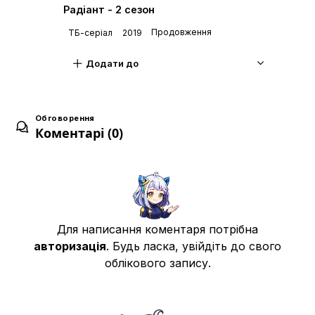
Радіант - 2 сезон
Продовження
ТБ-серіал
2019
Звір підземної водної системи — монстр —
7
Дата уточнюється
Додати до
Доказ міцності
8
Обговорення
Дата уточнюється
Коментарі (0)
Ті, хто полює на єретиків - Інквізиція-
9
Дата уточнюється
Для написання коментаря потрібна
авторизація
. Будь ласка, увійдіть до свого
Мітла спогадів - Пам'ять -
10
Дата уточнюється
облікового запису.