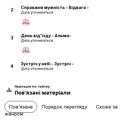
Справжня мужність - Відвага -
2
Дата уточнюється
День від'їзду - Альма-
3
Дата уточнюється
Зустріч у небі - Зустріч -
4
Дата уточнюється
Навігація по тайтлу
Пов'язані матеріали
Рай мудрості та надії — Артеміда —
5
Дата уточнюється
Пов'язане
Порядок перегляду
Схоже за
жанром
Краплі дружби — Мелі —
6
Дата уточнюється