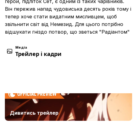
герой, підліток Сет, є одним із таких чарівників.
Він пережив напад чудовиська десять років тому і
тепер хоче стати видатним мисливцем, щоб
звільнити світ від Немезид. Для цього потрібно
відшукати гніздо потвор, що зветься "Радіантом"
Медіа
Трейлер і кадри
Дивитись трейлер