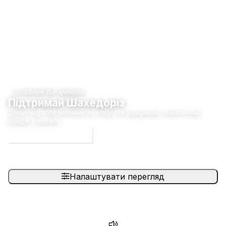
ГОЛОВНИЙ ЗБІР ANIMEON
Підтримай Шахедоріз
Донат від 100₴ допомагає збору та відкриває тематичний
бейдж у профілі.
Долучитися до збору
Налаштувати перегляд