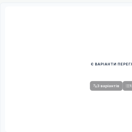
Є ВАРІАНТИ ПЕРЕ
Спочатку оберіть
Після вибору команди стануть доступни
3 варіантів
1