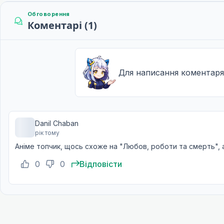
Шепочуча жінка / улюблений улюбленець Соїчі
12
19 січ. 2023
Обговорення
Коментарі (1)
Для написання коментаря
Danil Chaban
рік тому
Аніме топчик, щось схоже на "Любов, роботи та смерть", 
0
0
Відповісти