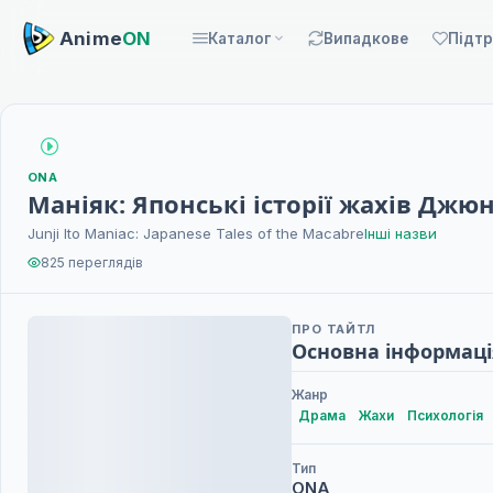
Anime
ON
Каталог
Випадкове
Підт
ONA
Маніяк: Японські історії жахів Джюн
Junji Ito Maniac: Japanese Tales of the Macabre
Інші назви
825 переглядів
ПРО ТАЙТЛ
Основна інформаці
Жанр
Драма
Жахи
Психологія
Тип
ONA