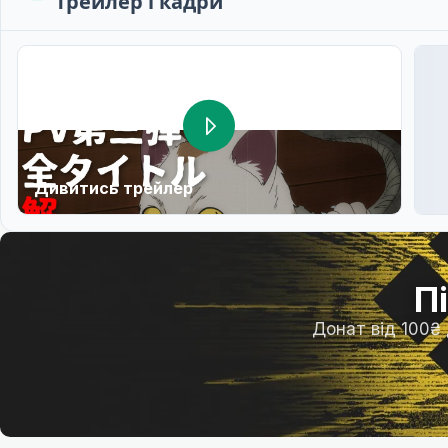
Трейлер і кадри
Дивитись трейлер
П
Донат від 100₴