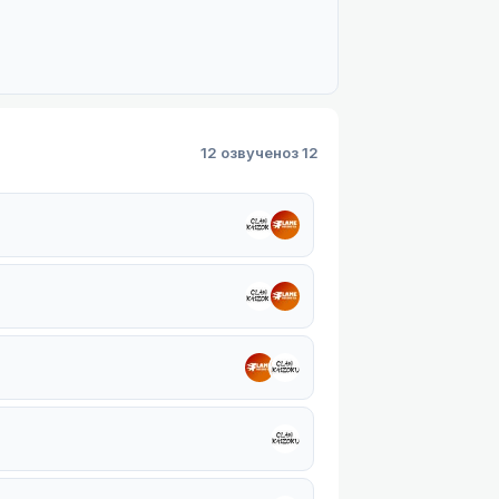
12 озвучено
з 12