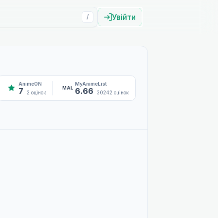
Увійти
/
AnimeON
MyAnimeList
MAL
7
6.66
2 оцінок
30242 оцінок