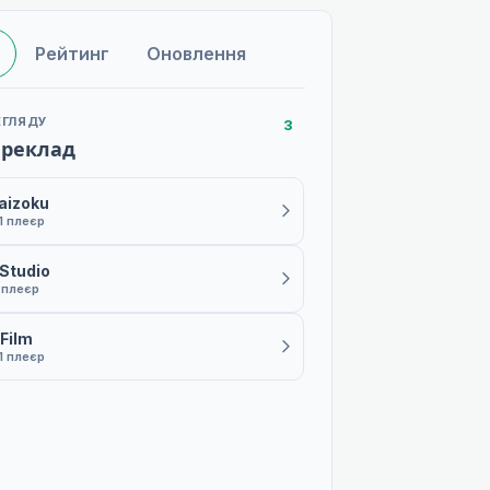
Рейтинг
Оновлення
ЕГЛЯДУ
3
ереклад
aizoku
1 плеєр
Studio
 плеєр
Film
1 плеєр