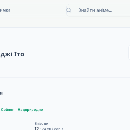
римка
джі Іто
я
Сейнен
Надприродне
Епізоди
12
· 24 хв / серія