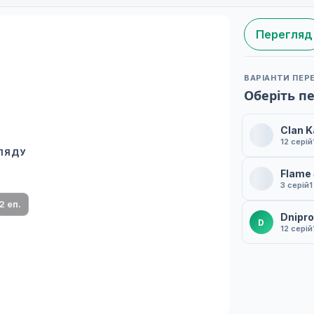
Перегляд
ВАРІАНТИ ПЕР
Оберіть п
Clan K
12 серій
ГЛЯДУ
 переклад
Flame 
ми плеєр і список серій.
3 серій
1
2 еп.
Dnipro
D
12 серій