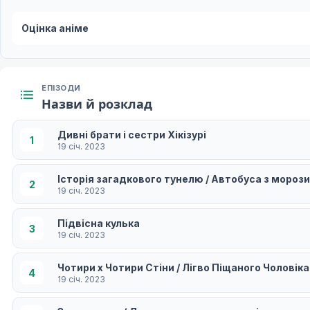
Оцінка аніме
ЕПІЗОДИ
Назви й розклад
Дивні брати і сестри Хікізурі
1
19 січ. 2023
Історія загадкового тунелю / Автобуса з мороз
2
19 січ. 2023
Підвісна кулька
3
19 січ. 2023
Чотири x Чотири Стіни / Лігво Піщаного Чоловіка
4
19 січ. 2023