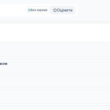
Оцінити
Без оцінки
ивом