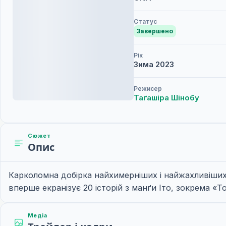
Статус
Завершено
Рік
Зима
2023
Режисер
Таґашіра Шінобу
Сюжет
Опис
Карколомна добірка найхимерніших і найжахливіших
вперше екранізує 20 історій з манґи Іто, зокрема «То
Медіа