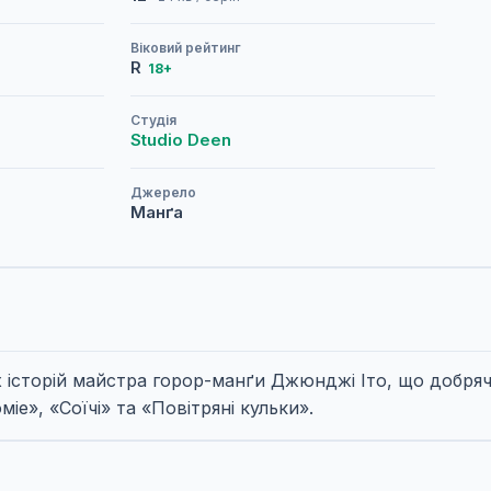
Віковий рейтинг
R
18+
Студія
Studio Deen
Джерело
Манґа
 історій майстра горор-манґи Джюнджі Іто, що добряч
міе», «Соїчі» та «Повітряні кульки».