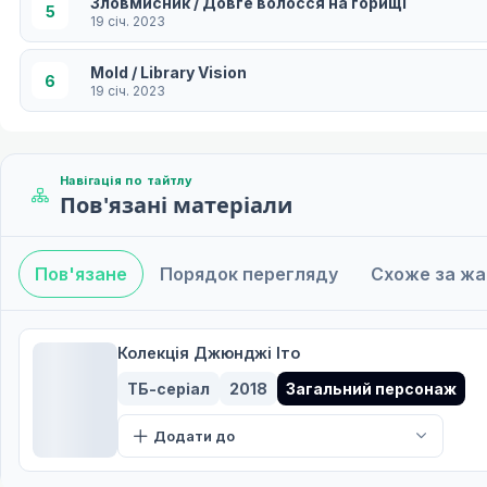
Зловмисник / Довге волосся на горищі
5
19 січ. 2023
Mold / Library Vision
6
19 січ. 2023
Місто Гробниці
7
19 січ. 2023
Навігація по тайтлу
Пов'язані матеріали
Шари жаху / Те, що дрейфувало на берег
8
19 січ. 2023
Пов'язане
Порядок перегляду
Схоже за ж
Томі: Фото
9
19 січ. 2023
Нестерпний лабіринт / Хуліган
Колекція Джюнджі Іто
10
19 січ. 2023
ТБ-серіал
2018
Загальний персонаж
Алея / Безголова статуя
11
Додати до
19 січ. 2023