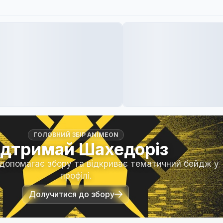
ГОЛОВНИЙ ЗБІР ANIMEON
ідтримай Шахедоріз
 допомагає збору та відкриває тематичний бейдж у
профілі.
Долучитися до збору