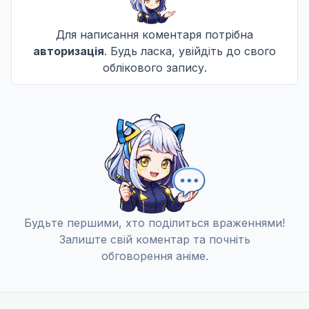
Для написання коментаря потрібна
«Самураї, що був на дюйм висоти» та «Сестри з б
11
авторизація
. Будь ласка, увійдіть до свого
Дата уточнюється
облікового запису.
«Леді Ліліт і її чоловік» і «Чому монстри так ши
12
Дата уточнюється
«Фестиваль вогнів у Пекельному Бон» і «Бездал
13
Дата уточнюється
Будьте першими, хто поділиться враженнями!
Залиште свій коментар та почніть
обговорення аніме.