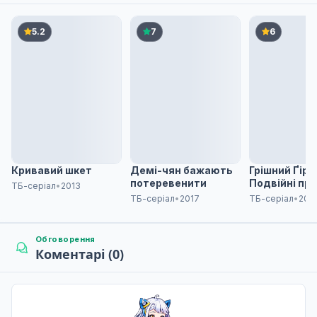
«Пекельний ідол: Піч Мейк» і «Блюз правої руки»
6
Дата уточнюється
5.2
7
6
"Чоловік і жінка і смертельне пекло" \ "Пекельн
7
Дата уточнюється
«Вульгарна битва» та «36 поглядів на пекло»
8
Дата уточнюється
Кривавий шкет
Демі-чян бажають
Грішний Ґір 
потеревенити
Подвійні пр
ТБ-серіал
•
2013
ТБ-серіал
•
2017
ТБ-серіал
•
202
«Найкращий приклад руйнування через вино і жі
9
Дата уточнюється
Обговорення
Коментарі (0)
«Вечеря десяти королів потойбіччя» та «Дієти —
10
Дата уточнюється