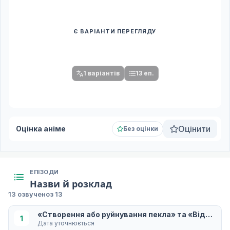
Є ВАРІАНТИ ПЕРЕГЛЯДУ
Спочатку оберіть переклад
Після вибору команди стануть доступними плеєр і список
серій.
1 варіантів
13 еп.
Оцінити
Оцінка аніме
Без оцінки
ЕПІЗОДИ
Назви й розклад
13 озвучено
з 13
«Створення або руйнування пекла» та «Відкритт
1
Дата уточнюється