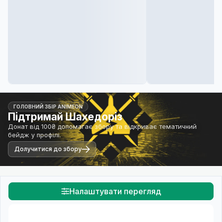
ГОЛОВНИЙ ЗБІР ANIMEON
Підтримай Шахедоріз
Донат від 100₴ допомагає збору та відкриває тематичний
бейдж у профілі.
Долучитися до збору
Налаштувати перегляд