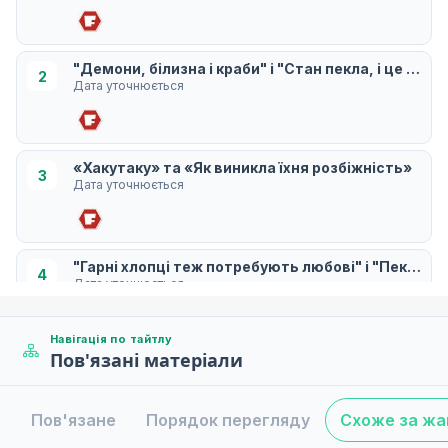
"Демони, білизна і краби" і "Стан пекла, і це і те"
2
Дата уточнюється
«Хакутаку» та «Як виникла їхня розбіжність»
3
Дата уточнюється
"Гарні хлопці теж потребують любові" і "Пекло Ка
4
Дата уточнюється
Навігація по тайтлу
Пов'язані матеріали
«Інструментальний дует могутніх суперників» т
5
Дата уточнюється
Пов'язане
Порядок перегляду
Схоже за ж