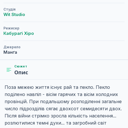
Студія
Wit Studio
Режисер
Кабураґі Хіро
Джерело
Манґа
Сюжет
Опис
Поза межею життя існує рай та пекло. Пекло
поділено навпіл - вісім гарячих та вісім холодних
провінцій. При подальшому розподіленні загальне
число підрозділів сягає двохсот семидесяти двох.
Після війни стрімко зросла кількість населення...
розлютилися темні духи... та загробний світ