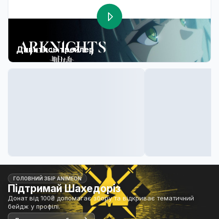
Дивитись трейлер
ГОЛОВНИЙ ЗБІР ANIMEON
Підтримай Шахедоріз
Донат від 100₴ допомагає збору та відкриває тематичний
бейдж у профілі.