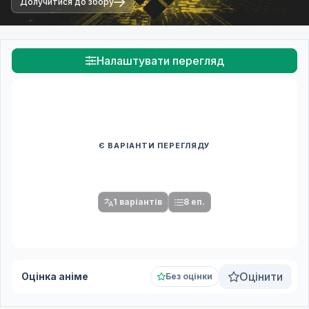
Долучитися до збору
Налаштувати перегляд
Є ВАРІАНТИ ПЕРЕГЛЯДУ
Спочатку оберіть переклад
Після вибору команди стануть доступними плеєр і список
серій.
1 варіантів
8 еп.
Оцінити
Оцінка аніме
Без оцінки