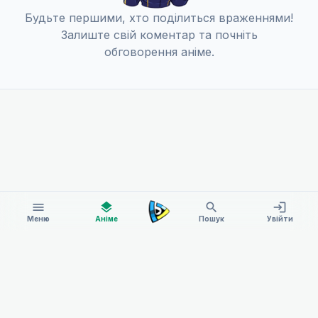
Будьте першими, хто поділиться враженнями!
Залиште свій коментар та почніть
обговорення аніме.
menu
layers
search
login
Меню
Аніме
Пошук
Увійти