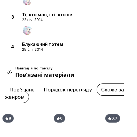
Ті, хто має, і ті, хто не
3
22 січ. 2014
Блукаючий тотем
4
29 січ. 2014
Навігація по тайтлу
Пов'язані матеріали
Піт, м'язи і я
5
05 лют. 2014
Пов'язане
Порядок перегляду
Схоже за
жанром
Муки Пророка
6
12 лют. 2014
8
6
6.7
Чорний Космос
7