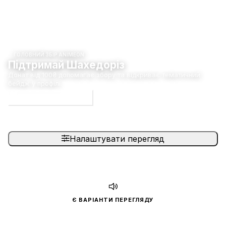
ГОЛОВНИЙ ЗБІР ANIMEON
Підтримай Шахедоріз
Донат від 100₴ допомагає збору та відкриває тематичний
бейдж у профілі.
Долучитися до збору
Налаштувати перегляд
Є ВАРІАНТИ ПЕРЕГЛЯДУ
Спочатку оберіть переклад
Після вибору команди стануть доступними плеєр і список