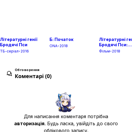
19 лют. 2014
Залитий кров'ю гіркий кавин
8
26 лют. 2014
Літературні генії
Б: Початок
Літературні ге
Бродячі Пси
Бродячі Пси:
ONA
•
2018
Мертве яблук
ТБ-серіал
•
2016
Фільм
•
2018
Маленька красуня і Чудовисько
9
05 бер. 2014
Обговорення
Коментарі (0)
Марш слабких
10
12 бер. 2014
Втеча Переможця
11
19 бер. 2014
Для написання коментаря потрібна
авторизація
. Будь ласка, увійдіть до свого
облікового запису.