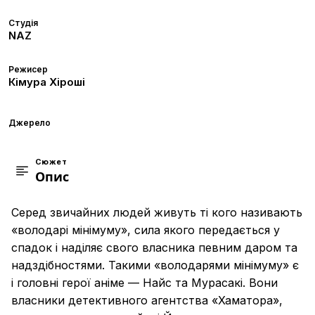
Студія
NAZ
Режисер
Кімура Хіроші
Джерело
Сюжет
Опис
Серед звичайних людей живуть ті кого називають
«володарі мінімуму», сила якого передається у
спадок і наділяє свого власника певним даром та
надздібностями. Такими «володарями мінімуму» є
і головні герої аніме — Найс та Мурасакі. Вони
власники детективного агентства «Хаматора»,