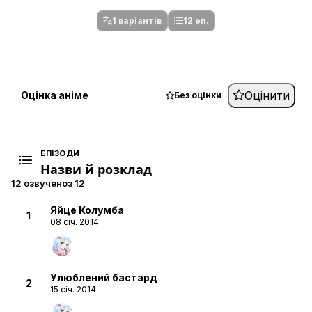
серій.
1 варіантів
12 еп.
Оцінити
Оцінка аніме
Без оцінки
ЕПІЗОДИ
Назви й розклад
12 озвучено
з 12
Яйце Колумба
1
08 січ. 2014
Улюблений бастард
2
15 січ. 2014