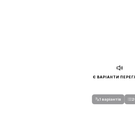
Є ВАРІАНТИ ПЕРЕ
Спочатку оберіть
Після вибору команди стануть доступни
1 варіантів
2