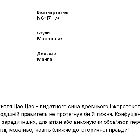
Віковий рейтинг
NC-17
17+
Студія
Madhouse
Джерело
Манґа
иття Цао Цао - видатного сина древнього і жорстокого
й тодішній правитель не протягнув би й тижня. Конфуці
заради інших, для втіхи або виконуючи обов'язок пере
лі, можливо, навіть ближче до історичної правди!