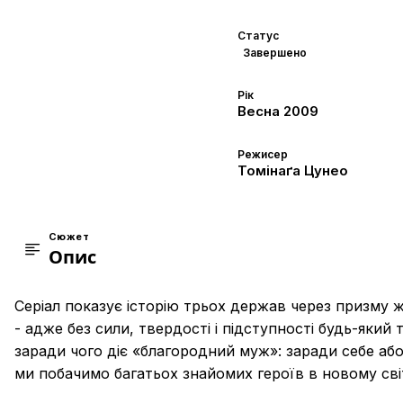
Статус
Завершено
Рік
Весна
2009
Режисер
Томінаґа Цунео
Сюжет
Опис
Серіал показує історію трьох держав через призму ж
- адже без сили, твердості і підступності будь-яки
заради чого діє «благородний муж»: заради себе або 
ми побачимо багатьох знайомих героїв в новому світ