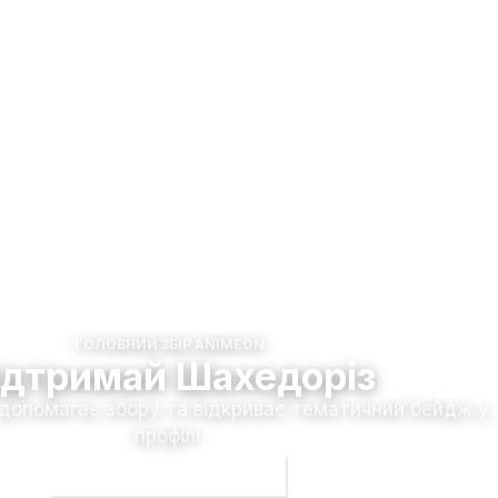
ГОЛОВНИЙ ЗБІР ANIMEON
ідтримай Шахедоріз
 допомагає збору та відкриває тематичний бейдж у
профілі.
Долучитися до збору