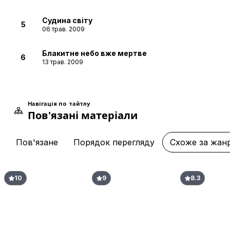
Судина світу
5
06 трав. 2009
Блакитне небо вже мертве
6
13 трав. 2009
Небо - Земля - Людина
7
20 трав. 2009
Навігація по тайтлу
Пов'язані матеріали
Пекельний вогонь грубого чоловіка
8
27 трав. 2009
Пов'язане
Порядок перегляду
Схоже за жан
Тотаку прямує до столиці
9
03 черв. 2009
10
9
8.3
Суперники Вождів, Rise
10
10 черв. 2009
Ворота Сі Шуй
11
17 черв. 2009