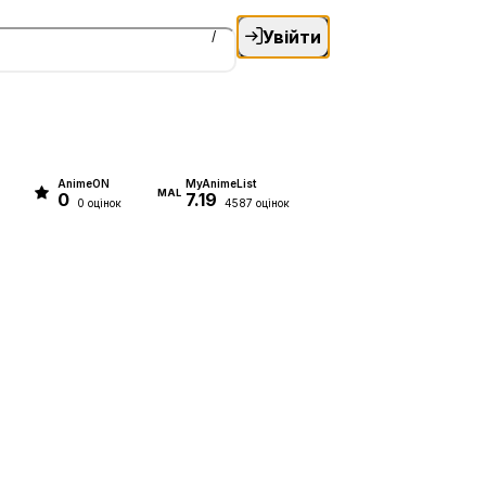
Увійти
/
AnimeON
MyAnimeList
MAL
0
7.19
0 оцінок
4587 оцінок