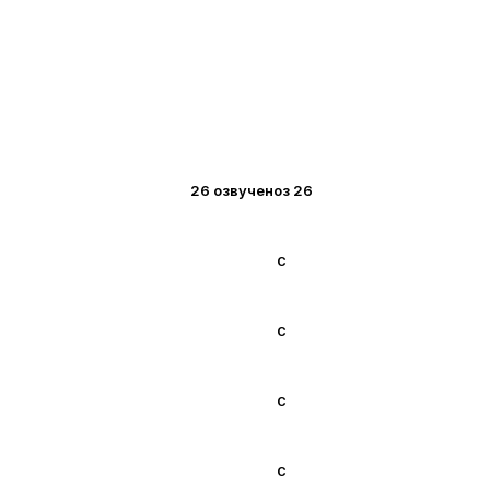
26 озвучено
з 26
С
С
С
С