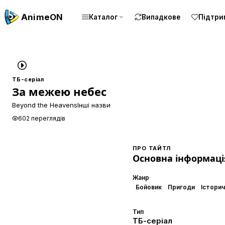
Anime
ON
Каталог
Випадкове
Підтри
ТБ-серіал
За межею небес
Beyond the Heavens
Інші назви
602 переглядів
ПРО ТАЙТЛ
Основна інформаці
Жанр
Бойовик
Пригоди
Істори
Тип
ТБ-серіал