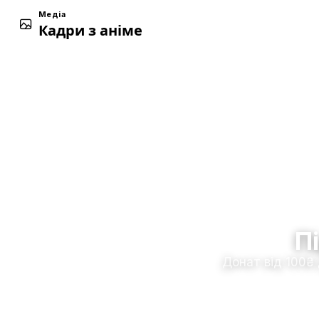
Медіа
Кадри з аніме
П
Донат від 100₴