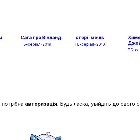
й
Сага про Вінланд
Історії мечів
Химе
Джо
ТБ-серіал
•
2019
ТБ-серіал
•
2010
ТБ-се
 потрібна
авторизація
. Будь ласка, увійдіть до свого 