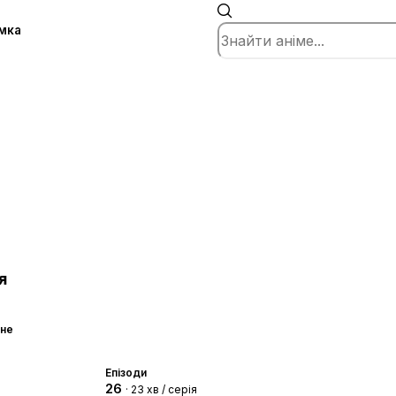
мка
я
чне
Епізоди
26
· 23 хв / серія