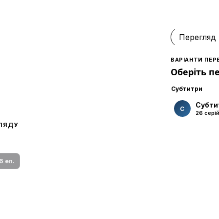
Перегляд
ВАРІАНТИ ПЕР
Оберіть п
Субтитри
Субти
С
26 сері
ГЛЯДУ
 переклад
ми плеєр і список серій.
6 еп.