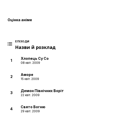
Оцінка аніме
ЕПІЗОДИ
Назви й розклад
Хлопець Су Со
1
08 квіт. 2009
Аморе
2
15 квіт. 2009
Демон Північних Воріт
3
22 квіт. 2009
Свято Вогню
4
29 квіт. 2009