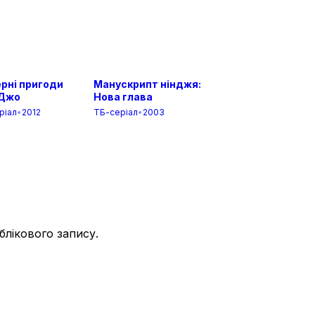
С
С
рні пригоди
Манускрипт нінджя:
Джо
Нова глава
ріал
•
2012
ТБ-серіал
•
2003
С
С
С
облікового запису.
С
С