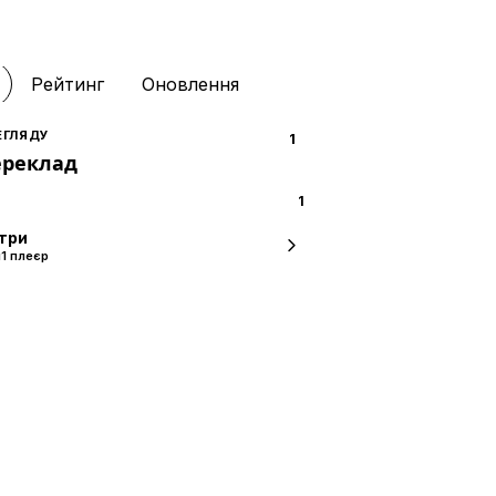
Рейтинг
Оновлення
ЕГЛЯДУ
1
ереклад
1
три
й
1 плеєр