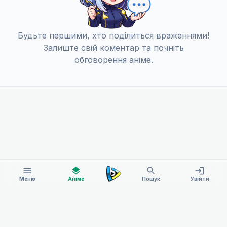
Будьте першими, хто поділиться враженнями!
Залиште свій коментар та почніть
обговорення аніме.
menu
layers
search
login
Меню
Аніме
Пошук
Увійти