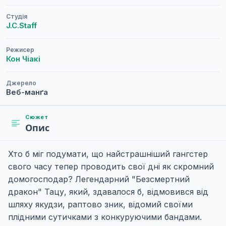
Студія
J.C.Staff
Режисер
Кон Чіакі
Джерело
Веб-манґа
Сюжет
Опис
Хто б міг подумати, що найстрашніший гангстер
свого часу тепер проводить свої дні як скромний
домогосподар? Легендарний "Безсмертний
дракон" Тацу, який, здавалося б, відмовився від
шляху якудзи, раптово зник, відомий своїми
плідними сутичками з конкуруючими бандами.