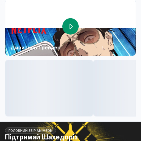
Дивитись трейлер
ГОЛОВНИЙ ЗБІР ANIMEON
Підтримай Шахедоріз