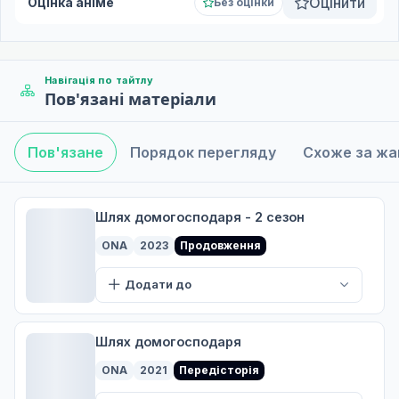
Оцінити
Оцінка аніме
Без оцінки
Навігація по тайтлу
Пов'язані матеріали
Пов'язане
Порядок перегляду
Схоже за ж
Шлях домогосподаря - 2 сезон
ONA
2023
Продовження
Додати до
Шлях домогосподаря
ONA
2021
Передісторія