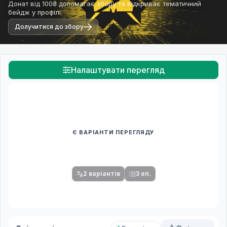
Донат від 100₴ допомагає збору та відкриває тематичний
бейдж у профілі.
Долучитися до збору
Налаштувати перегляд
Є ВАРІАНТИ ПЕРЕГЛЯДУ
Спочатку оберіть переклад
Після вибору команди стануть доступними плеєр і список
серій.
2 варіантів
3 еп.