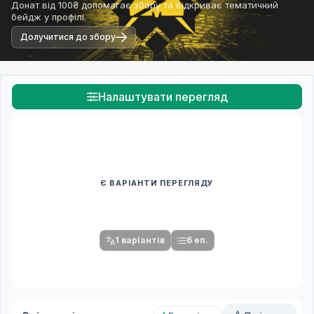
Донат від 100₴ допомагає збору та відкриває тематичний
бейдж у профілі.
Долучитися до збору
Налаштувати перегляд
Є ВАРІАНТИ ПЕРЕГЛЯДУ
Спочатку оберіть переклад
Після вибору команди стануть доступними плеєр і список
серій.
1 варіантів
6 еп.