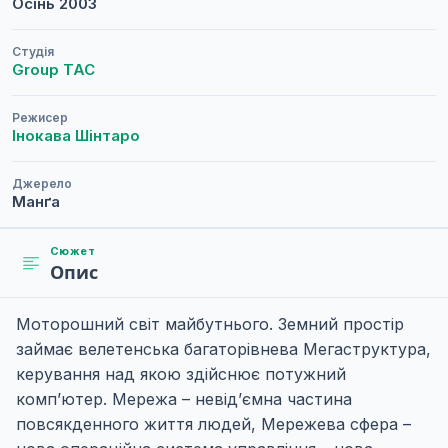
Осінь
2003
Студія
Group TAC
Режисер
Інокава Шінтаро
Джерело
Манґа
Сюжет
Опис
Моторошний світ майбутнього. Земний простір
займає велетенська багаторівнева Мегаструктура,
керування над якою здійснює потужний
комп’ютер. Мережа – невід’ємна частина
повсякденного життя людей, Мережева сфера –