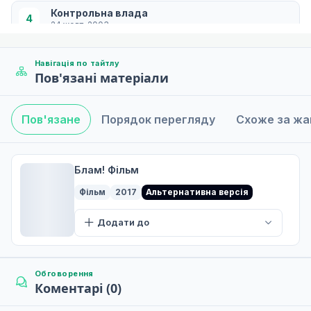
Контрольна влада
4
24 жовт. 2003
Навігація по тайтлу
Пов'язані матеріали
Кіллі
5
24 жовт. 2003
Пов'язане
Порядок перегляду
Схоже за ж
Cibo
6
24 жовт. 2003
Блам! Фільм
Фільм
2017
Альтернативна версія
Додати до
Обговорення
Коментарі (0)