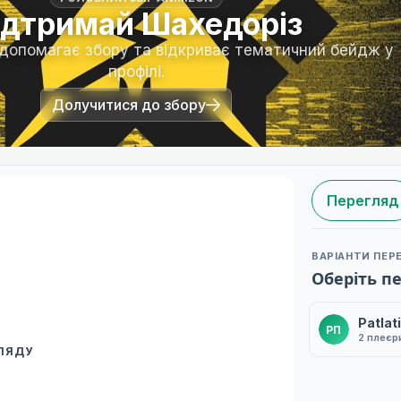
ідтримай Шахедоріз
 допомагає збору та відкриває тематичний бейдж у
профілі.
Долучитися до збору
Перегляд
ВАРІАНТИ ПЕР
Оберіть п
Patla
PП
2 плеєр
ГЛЯДУ
 переклад
ми плеєр і список серій.