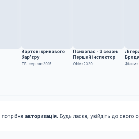
Вартові кривавого
Психопас - 3 сезон:
Літера
бар'єру
Перший інспектор
Бродя
яблук
ТБ-серіал
•
2015
ONA
•
2020
Фільм
•
 потрібна
авторизація
. Будь ласка, увійдіть до свого 