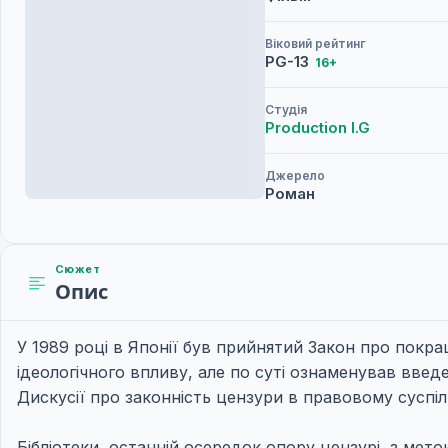
Віковий рейтинг
PG-13
16+
Студія
Production I.G
Джерело
Роман
Сюжет
Опис
У 1989 році в Японії був прийнятий Закон про покращ
ідеологічного впливу, але по суті ознаменував введ
Дискусії про законність цензури в правовому суспіл
Бібліотеки, останній осередок опору цензурі, з ме