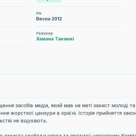
Рік
Весна
2012
Режисер
Хамана Такаюкі
ення засобів медіа, який мав на меті захист молоді та
ення жорсткої цензури в країні. Історія прийняття зак
ьстві не вщухають.
тою захисту свободи слова та протидії урядовому Комі