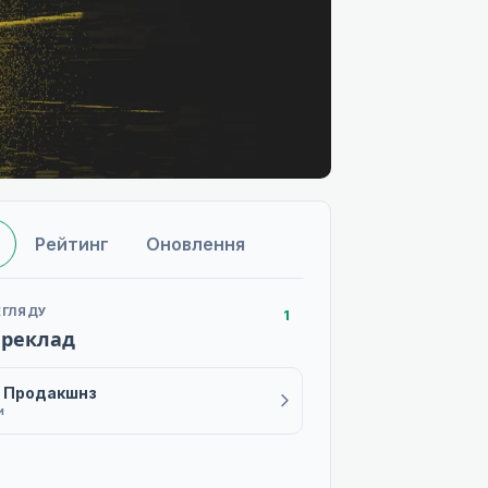
Рейтинг
Оновлення
ЕГЛЯДУ
1
ереклад
ti Продакшнз
и