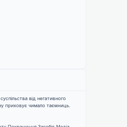
 суспільства від негативного
ону приховує чимало таємниць.
тету Покращення Засобів Медіа