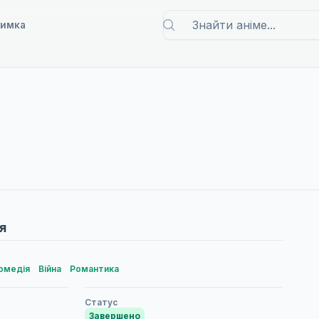
римка
я
омедія
Війна
Романтика
Статус
Завершено