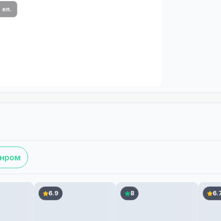
1 еп.
анром
6.9
8
6.