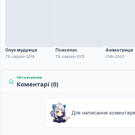
Онук мудреця
Психопас
Аніматриця
ТБ-серіал
•
2019
ТБ-серіал
•
2012
OVA
•
2003
Обговорення
Коментарі (0)
Для написання коментаря