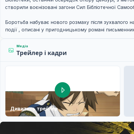
створили воєнізовані загони Сил Бібліотечної Самоо
Боротьба набуває нового розмаху після зухвалого на
події , описані у пригодницькому романі письменни
Медіа
Трейлер і кадри
Дивитись трейлер