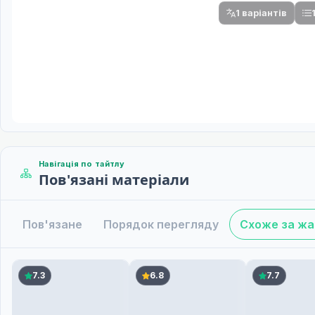
1 варіантів
Навігація по тайтлу
Пов'язані матеріали
Пов'язане
Порядок перегляду
Схоже за ж
7.3
6.8
7.7