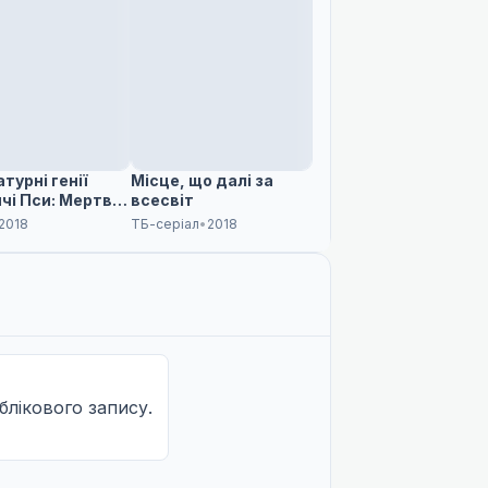
турні генії
Місце, що далі за
чі Пси: Мертве
всесвіт
о
2018
ТБ-серіал
•
2018
облікового запису.