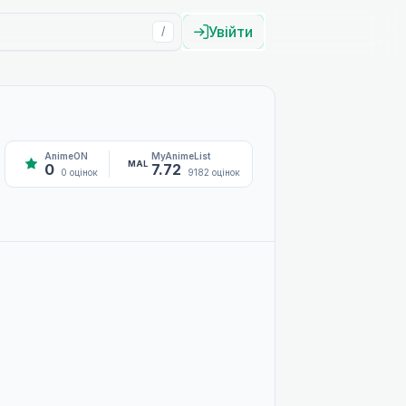
Увійти
/
AnimeON
MyAnimeList
MAL
0
7.72
0 оцінок
9182 оцінок