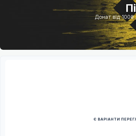
П
Донат від 100₴
Є ВАРІАНТИ ПЕРЕ
Спочатку оберіть
Після вибору команди стануть доступни