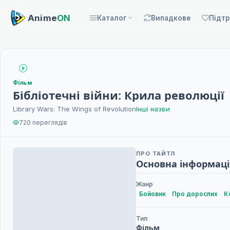
Anime
ON
Каталог
Випадкове
Підт
Фільм
Бібліотечні війни: Крила революції
Library Wars: The Wings of Revolution
Інші назви
720 переглядів
ПРО ТАЙТЛ
Основна інформаці
Жанр
Бойовик
Про дорослих
К
Тип
Фільм