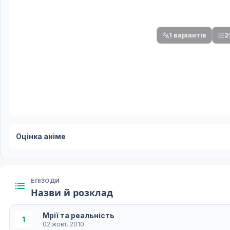
Спочатку оберіть
Після вибору команди стануть доступни
1 варіантів
2
Оцінка аніме
ЕПІЗОДИ
Назви й розклад
Мрії та реальність
1
02 жовт. 2010