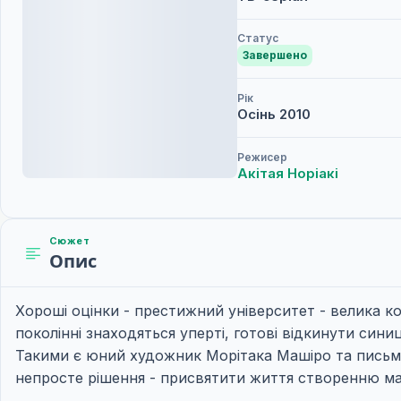
Статус
Завершено
Рік
Осінь
2010
Режисер
Акітая Норіакі
Сюжет
Опис
Хороші оцінки - престижний університет - велика ко
поколінні знаходяться уперті, готові відкинути син
Такими є юний художник Морітака Машіро та письмен
непросте рішення - присвятити життя створенню ман