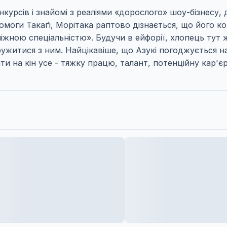
нкурсів і знайомі з реаліями «дорослого» шоу-бізнесу,
омоги Такаґі, Морітака раптово дізнається, що його ко
ною спеціальністю». Будучи в ейфорії, хлопець тут же
дружитися з ним. Найцікавіше, що Азукі погоджується на
на кін усе - тяжку працю, талант, потенційну кар'єру 