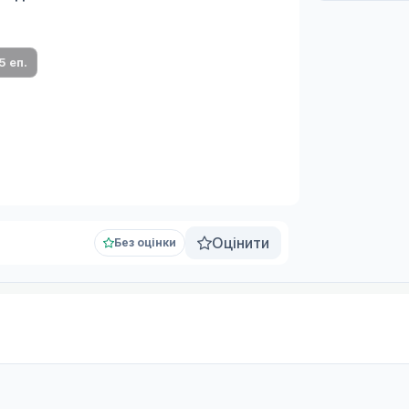
 переклад
ми плеєр і список серій.
5 еп.
Оцінити
Без оцінки