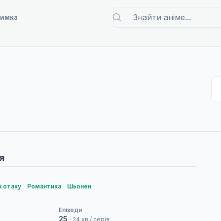
римка
я
а отаку
Романтика
Шьонен
Епізоди
25
· 24 хв / серія