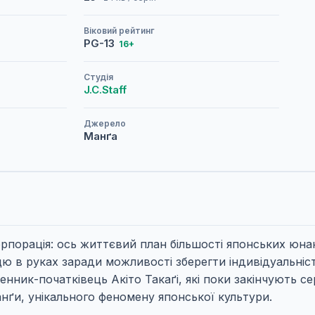
Віковий рейтинг
PG-13
16+
Студія
J.C.Staff
Джерело
Манґа
рпорація: ось життєвий план більшості японських юнак
ицю в руках заради можливості зберегти індивідуальні
ник-початківець Акіто Такаґі, які поки закінчують с
ґи, унікального феномену японської культури.