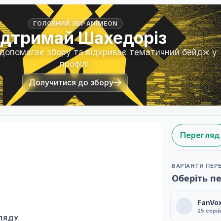
ГОЛОВНИЙ ЗБІР ANIMEON
ідтримай Шахедоріз
 допомагає збору та відкриває тематичний бейдж у
профілі.
Долучитися до збору
Перегляд
ВАРІАНТИ ПЕР
Оберіть п
FanVo
25 серій
ГЛЯДУ