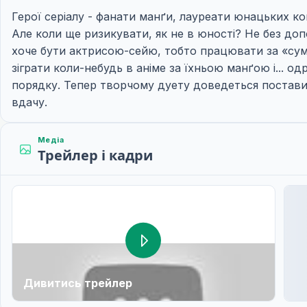
Герої серіалу - фанати манґи, лауреати юнацьких ко
Але коли ще ризикувати, як не в юності? Не без доп
хоче бути актрисою-сейю, тобто працювати за «суміж
зіграти коли-небудь в аніме за їхньою манґою і... о
порядку. Тепер творчому дуету доведеться поставити 
вдачу.
Медіа
Трейлер і кадри
Дивитись трейлер