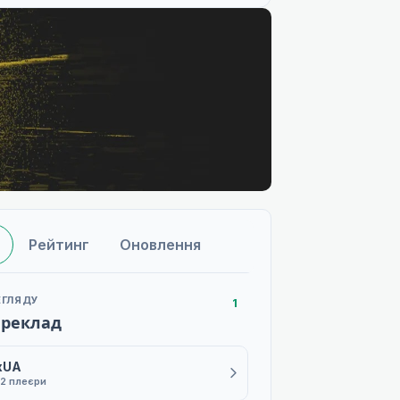
Рейтинг
Оновлення
ЕГЛЯДУ
1
ереклад
xUA
2 плеєри