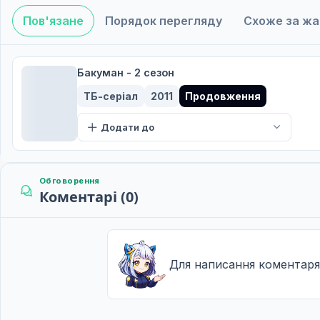
Пов'язане
Порядок перегляду
Схоже за ж
Жаль і задоволення
9
27 лист. 2010
10 і 2
Бакуман - 2 сезон
10
04 груд. 2010
ТБ-серіал
2011
Продовження
Шоколад і NEXT!
11
Додати до
11 груд. 2010
Свято та випускний
12
18 груд. 2010
Обговорення
Коментарі (0)
Перші результати та фінальний звіт
13
25 груд. 2010
Битви та копіювання
14
Для написання коментаря
08 січ. 2011
Дебют і нетерпіння
15
15 січ. 2011