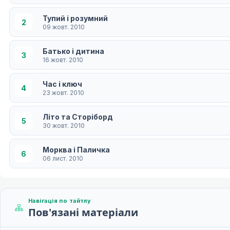
Тупий і розумний
2
09 жовт. 2010
Батько і дитина
3
16 жовт. 2010
Час і ключ
4
23 жовт. 2010
Літо та Сторіборд
5
30 жовт. 2010
Морква і Паличка
6
06 лист. 2010
Сльози і сльози
7
13 лист. 2010
Навігація по тайтлу
Пов'язані матеріали
Тривога і очікування
8
20 лист. 2010