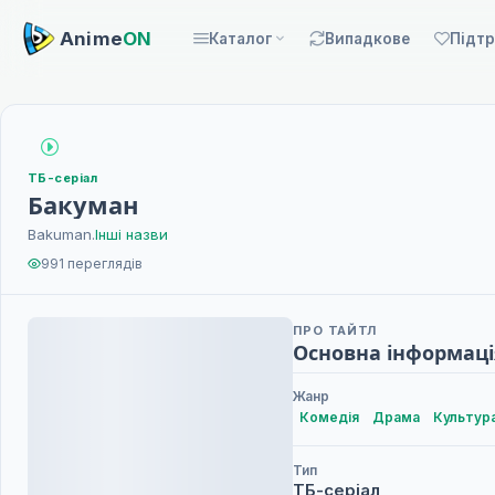
Anime
ON
Каталог
Випадкове
Підт
ТБ-серіал
Бакуман
Bakuman.
Інші назви
991 переглядів
ПРО ТАЙТЛ
Основна інформаці
Жанр
Комедія
Драма
Культур
Тип
ТБ-серіал