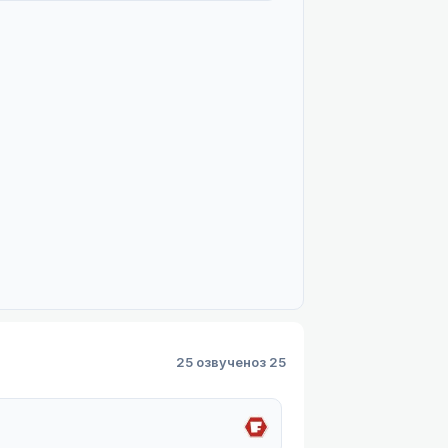
25 озвучено
з 25