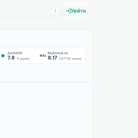
Увійти
/
AnimeON
MyAnimeList
MAL
7.8
8.17
8 оцінок
307705 оцінок