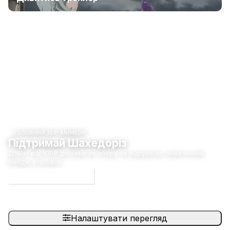
ГОЛОВНИЙ ЗБІР ANIMEON
Підтримай Шахедоріз
Донат від 100₴ допомагає збору та відкриває тематичний
бейдж у профілі.
Долучитися до збору
Налаштувати перегляд