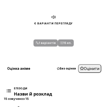
Є ВАРІАНТИ ПЕРЕГЛЯДУ
Спочатку оберіть переклад
Після вибору команди стануть доступними плеєр і список
серій.
1 варіантів
15 еп.
Оцінити
Оцінка аніме
Без оцінки
ЕПІЗОДИ
Назви й розклад
15 озвучено
з 15