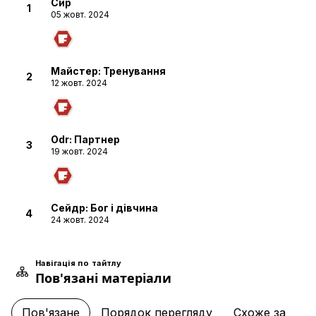
Сир
1
05 жовт. 2024
Майстер: Тренування
2
12 жовт. 2024
Odr: Партнер
3
19 жовт. 2024
Сейдр: Бог і дівчина
4
24 жовт. 2024
Навігація по тайтлу
Пов'язані матеріали
Freya Familia: Вторгнення
5
31 жовт. 2024
Пов'язане
Порядок перегляду
Схоже за