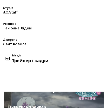
Студія
J.C.Staff
Режисер
Тачібана Хідекі
Джерело
Лайт новела
Медіа
Трейлер і кадри
Дивитись трейлер