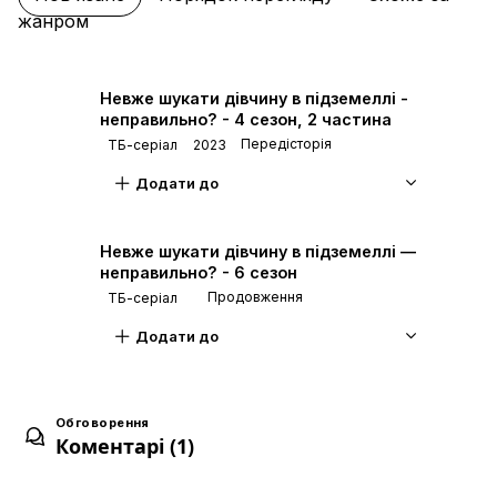
жанром
Ораріо: Спотворене місто
6
07 лист. 2024
Невже шукати дівчину в підземеллі -
неправильно? - 4 сезон, 2 частина
Передісторія
ТБ-серіал
2023
Самотність: Розділені
7
14 лист. 2024
Додати до
Невже шукати дівчину в підземеллі —
Белл Крейнел: Бажання
8
неправильно? - 6 сезон
21 лист. 2024
Продовження
ТБ-серіал
Додати до
Веста: Вівтар Священного Полум'я
9
05 груд. 2024
Обговорення
Коментарі (1)
Військова гра: Велика битва фракцій
10
12 груд. 2024