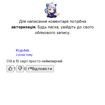
Фольквангр: Пекло
11
Для написання коментаря потрібна
19 груд. 2024
авторизація
. Будь ласка, увійдіть до свого
облікового запису.
Astrea Record: спадщина
12
07 лют. 2025
Kryp4ek
2 роки тому
CGI в 10 серії просто неймовірний
Помста: Контратака
13
07 лют. 2025
1
0
Відповісти
Ейнгер'єр: Воїни Богині
14
26 лют. 2025