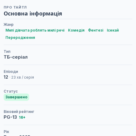
ПРО ТАЙТЛ
Основна інформація
Жанр
Милі дівчата роблять милі речі
Комедія
Фентезі
Ісекай
Переродження
Тип
ТБ-серіал
Епізоди
12
· 23 хв / серія
Статус
Завершено
Віковий рейтинг
PG-13
16+
Рік