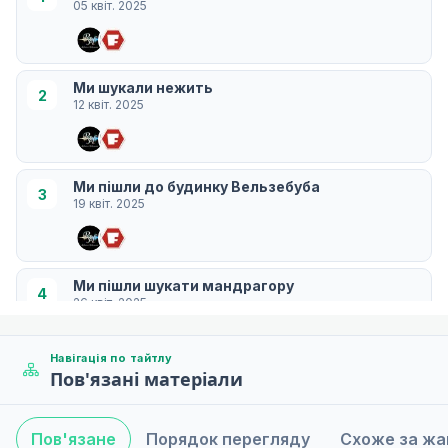
05 квіт. 2025
Ми шукали нежить
2
12 квіт. 2025
Ми пішли до будинку Вельзебуба
3
19 квіт. 2025
Ми пішли шукати мандрагору
4
26 квіт. 2025
Навігація по тайтлу
Пов'язані матеріали
Я стала донькою мами Юфуфу
5
03 трав. 2025
Пов'язане
Порядок перегляду
Схоже за ж