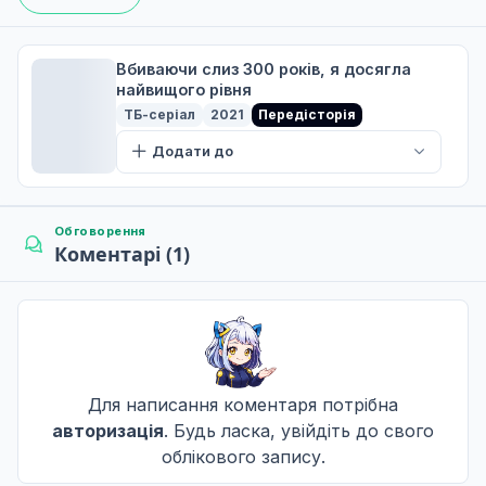
Лайка взяла участь у турнірі з бойових мистецтв
6
10 трав. 2025
Вбиваючи слиз 300 років, я досягла
найвищого рівня
ТБ-серіал
2021
Передісторія
Я зустрів духа сосни
Додати до
7
17 трав. 2025
Обговорення
Коментарі (1)
Ми купалися в морі
8
24 трав. 2025
Ми зустріли Королеву Злих Духів
9
31 трав. 2025
Для написання коментаря потрібна
авторизація
. Будь ласка, увійдіть до свого
облікового запису.
Ми пішли на день народження Короля Демонів
10