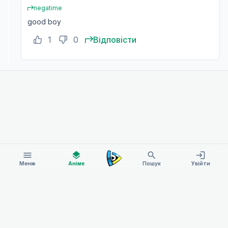
negatime
good boy
1
0
Відповісти
menu
layers
search
login
Меню
Аніме
Пошук
Увійти