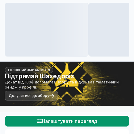
ГОЛОВНИЙ ЗБІР ANIMEON
Підтримай Шахедоріз
Донат від 100₴ допомагає збору та відкриває тематичний
бейдж у профілі.
Долучитися до збору
Налаштувати перегляд