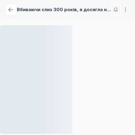
Вбиваючи слиз 300 років, я досягла найвищого рівня - 2 сезон