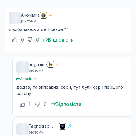
07 черв. 2025
Анонімка
рік тому
Я боровся з традиційною богинею
11
я вибачаюсь а де 1 сезон ^.^
14 черв. 2025
0
0
Відповісти
Ми знову відкрили кав'ярню цього року
12
21 черв. 2025
negatime
рік тому
Анонімка
додав, та виправив, серії, тут були серії першого
сезону
1
0
Відповісти
Гøçпøдáp
рік тому
чãю ☕️