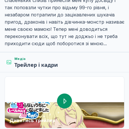
слабеньких слизів принесли мені купу досвіду і
так поповзли чутки про відьму 99-го рівня, і
незабаром потрапили до зацікавлених шукачів
пригод, драконів і навіть дівчинка-монстр називає
мене своєю мамою! Тепер мені доводиться
переконувати всіх, що тут не доджьо і не треба
приходити сюди щоб поборотися зі мною...
Медіа
Трейлер і кадри
Дивитись трейлер