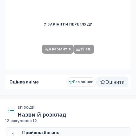
Є ВАРІАНТИ ПЕРЕГЛЯДУ
Спочатку оберіть переклад
Після вибору команди стануть доступними плеєр і список
серій.
4 варіантів
12 еп.
Оцінити
Оцінка аніме
Без оцінки
ЕПІЗОДИ
Назви й розклад
12 озвучено
з 12
Прийшла богиня
1