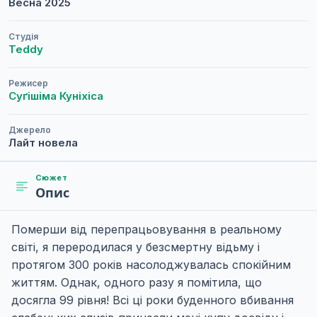
Весна
2025
Студія
Teddy
Режисер
Суґішіма Куніхіса
Джерело
Лайт новела
Сюжет
Опис
Померши від перепрацьовування в реальному
світі, я переродилася у безсмертну відьму і
протягом 300 років насолоджувалась спокійним
життям. Однак, одного разу я помітила, що
досягла 99 рівня! Всі ці роки буденного вбивання