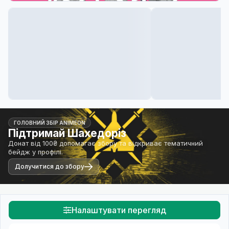
ГОЛОВНИЙ ЗБІР ANIMEON
Підтримай Шахедоріз
Донат від 100₴ допомагає збору та відкриває тематичний
бейдж у профілі.
Долучитися до збору
Налаштувати перегляд