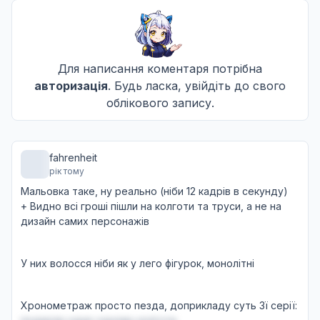
11 епізод
11
Дата уточнюється
Не озвучена
Для написання коментаря потрібна
12 епізод
авторизація
. Будь ласка, увійдіть до свого
12
Дата уточнюється
облікового запису.
Не озвучена
fahrenheit
рік тому
Мальовка таке, ну реально (ніби 12 кадрів в секунду)
+ Видно всі гроші пішли на колготи та труси, а не на
дизайн самих персонажів
У них волосся ніби як у лего фігурок, монолітні
Хронометраж просто пезда, доприкладу суть 3ї серії: