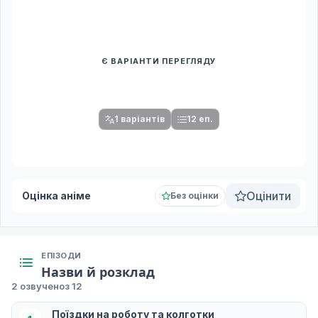
Є ВАРІАНТИ ПЕРЕГЛЯДУ
Спочатку оберіть переклад
Після вибору команди стануть доступними плеєр і список
серій.
1 варіантів
12 еп.
Оцінити
Оцінка аніме
Без оцінки
ЕПІЗОДИ
Назви й розклад
2 озвучено
з 12
Поїздки на роботу та колготки