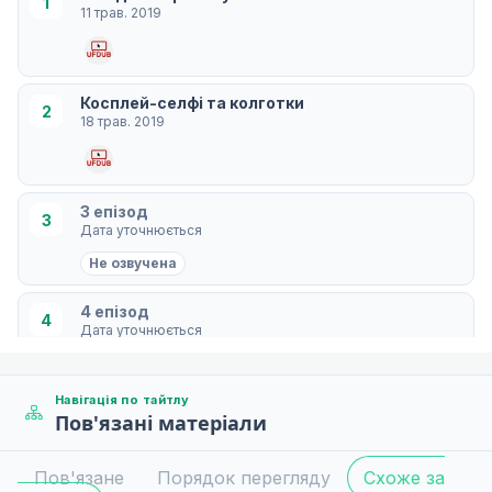
1
11 трав. 2019
Косплей-селфі та колготки
2
18 трав. 2019
3 епізод
3
Дата уточнюється
Не озвучена
4 епізод
4
Дата уточнюється
Не озвучена
Навігація по тайтлу
5 епізод
Пов'язані матеріали
5
Дата уточнюється
Не озвучена
Пов'язане
Порядок перегляду
Схоже за