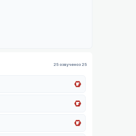
25 озвучено
з 25