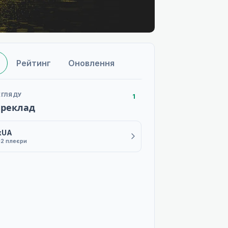
Рейтинг
Оновлення
ЕГЛЯДУ
1
ереклад
xUA
й
2 плеєри