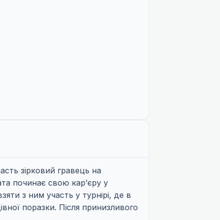
часть зірковий гравець на
ата починає свою кар’єру у
яти з ним участь у турнірі, де в
івної поразки. Після принизливого