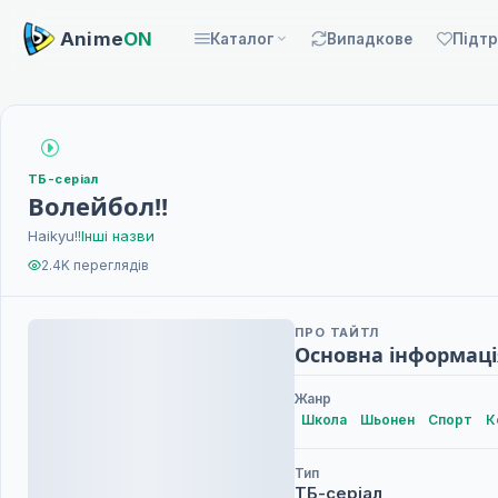
Anime
ON
Каталог
Випадкове
Підт
ТБ-серіал
Волейбол!!
Haikyu!!
Інші назви
2.4K переглядів
ПРО ТАЙТЛ
Основна інформаці
Жанр
Школа
Шьонен
Спорт
К
Тип
ТБ-серіал