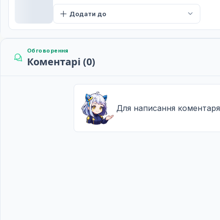
Рішення
11
Додати до
15 черв. 2014
Возз'єднання Неко-Карасу
12
22 черв. 2014
Обговорення
Коментарі (0)
Суперник
13
29 черв. 2014
Грізні суперники
14
Для написання коментаря
06 лип. 2014
Відродження
15
13 лип. 2014
Переможці та програші
16
20 лип. 2014
Залізна стіна
17
27 лип. 2014