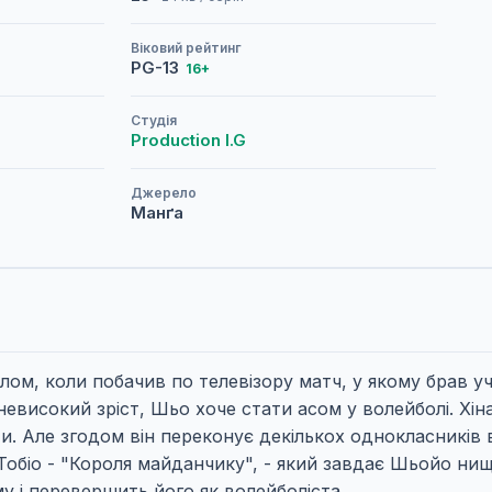
Віковий рейтинг
PG-13
16+
Студія
Production I.G
Джерело
Манґа
лом, коли побачив по телевізору матч, у якому брав у
невисокий зріст, Шьо хоче стати асом у волейболі. Хін
и. Але згодом він переконує декількох однокласників вз
обіо - "Короля майданчику", - який завдає Шьойо нищ
у і перевершить його як волейболіста.