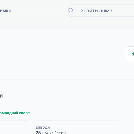
римка
я
омандний спорт
Епізоди
25
· 24 хв / серія