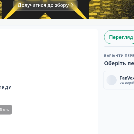
Долучитися до збору
Перегляд
ВАРІАНТИ ПЕР
Оберіть п
FanVo
26 сері
ГЛЯДУ
 переклад
ми плеєр і список серій.
5 еп.