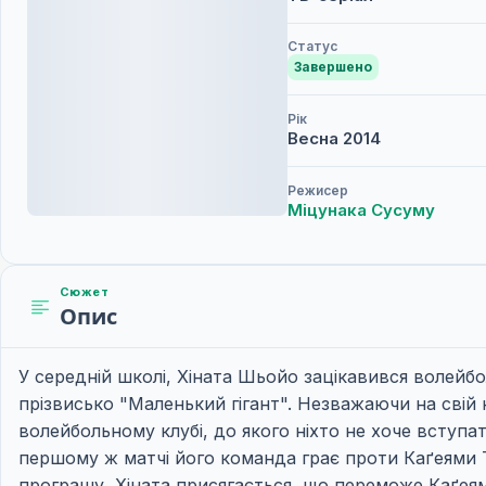
Статус
Завершено
Рік
Весна
2014
Режисер
Міцунака Сусуму
Сюжет
Опис
У середній школі, Хіната Шьойо зацікавився волейбо
прізвисько "Маленький гігант". Незважаючи на свій 
волейбольному клубі, до якого ніхто не хоче вступат
першому ж матчі його команда грає проти Каґеями Т
програшу, Хіната присягається, що переможе Каґеям