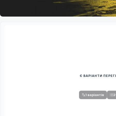
Є ВАРІАНТИ ПЕРЕ
Спочатку оберіть
Після вибору команди стануть доступни
1 варіантів
2