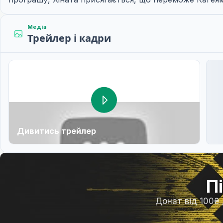
Медіа
Трейлер і кадри
Дивитись трейлер
П
Донат від 100₴