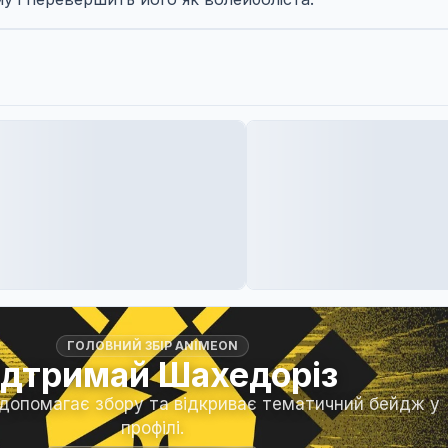
ГОЛОВНИЙ ЗБІР ANIMEON
ідтримай Шахедоріз
 допомагає збору та відкриває тематичний бейдж у
профілі.