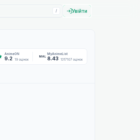
Увійти
/
AnimeON
MyAnimeList
MAL
9.2
8.43
19 оцінок
1317107 оцінок