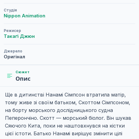
Студія
Nippon Animation
Режисер
Такаґі Джюн
Джерело
Оригінал
Сюжет
Опис
Ще в дитинстві Нанамі Сімпсон втратила матір,
тому живе зі своїм батьком, Скоттом Сімпсоном,
на борту морського дослідницького судна
Пеперончіно. Скотт — морський біолог. Він шукав
Сяючого Кита, поки не наштовхнувся на кістки
цієї істоти. Батько Нанамі вирішує змінити цілі