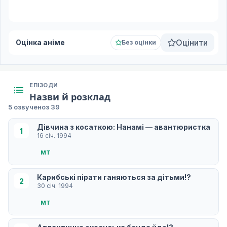
Оцінити
Оцінка аніме
Без оцінки
ЕПІЗОДИ
Назви й розклад
5 озвучено
з 39
Дівчина з косаткою: Нанамі — авантюристка
1
16 січ. 1994
МT
Карибські пірати ганяються за дітьми!?
2
30 січ. 1994
МT