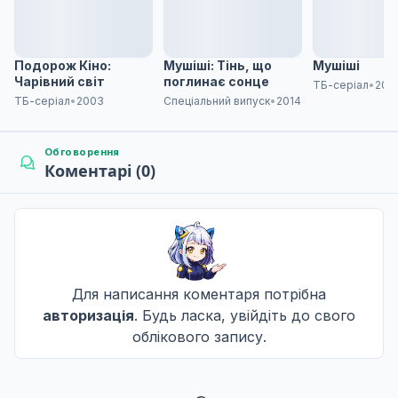
8 епізод
8
Дата уточнюється
Подорож Кіно:
Мушіші: Тінь, що
Мушіші
Не озвучена
Чарівний світ
поглинає сонце
ТБ-серіал
•
200
ТБ-серіал
•
2003
Спеціальний випуск
•
2014
9 епізод
9
Дата уточнюється
Не озвучена
Обговорення
Коментарі (0)
10 епізод
10
Дата уточнюється
Не озвучена
11 епізод
11
Дата уточнюється
Для написання коментаря потрібна
Не озвучена
авторизація
. Будь ласка, увійдіть до свого
облікового запису.
12 епізод
12
Дата уточнюється
Не озвучена