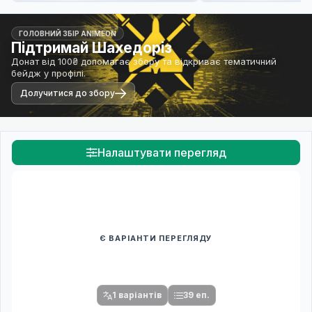
ГОЛОВНИЙ ЗБІР ANIMEON
Підтримай Шахедоріз
Донат від 100₴ допомагає збору та відкриває тематичний
бейдж у профілі.
Долучитися до збору
Налаштувати перегляд
Є ВАРІАНТИ ПЕРЕГЛЯДУ
Спочатку оберіть переклад
Після вибору команди стануть доступними плеєр і список
серій.
1 варіантів
39 еп.