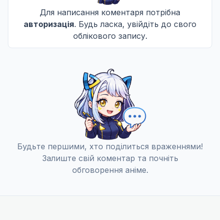
Для написання коментаря потрібна
Маширо і Екстрасенс Кохання
11
авторизація
. Будь ласка, увійдіть до свого
09 вер. 2025
облікового запису.
S
Нагумо одягає хаорі / Продюсерське детективне
12
16 вер. 2025
S
Будьте першими, хто поділиться враженнями!
Залиште свій коментар та почніть
обговорення аніме.