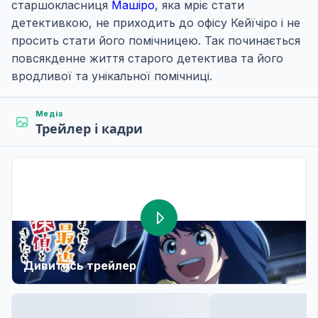
старшокласниця
Машіро
, яка мріє стати
детективкою, не приходить до офісу Кейїчіро і не
просить стати його помічницею. Так починається
повсякденне життя старого детектива та його
вродливої та унікальної помічниці.
Медіа
Трейлер і кадри
Дивитись трейлер