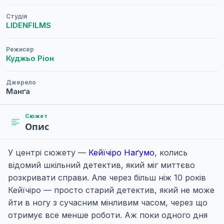
Студія
LIDENFILMS
Режисер
Куджьо Ріон
Джерело
Манґа
Сюжет
Опис
У центрі сюжету —
Кейїчіро Наґумо
, колись
відомий шкільний детектив, який міг миттєво
розкривати справи. Але через більш ніж 10 років
Кейїчіро — просто старий детектив, який не може
йти в ногу з сучасним мінливим часом, через що
отримує все менше роботи. Аж поки одного дня