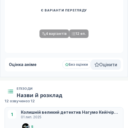
Є ВАРІАНТИ ПЕРЕГЛЯДУ
Спочатку оберіть переклад
Після вибору команди стануть доступними плеєр і список
серій.
4 варіантів
12 еп.
Оцінити
Оцінка аніме
Без оцінки
ЕПІЗОДИ
Назви й розклад
12 озвучено
з 12
Колишній великий детектив Нагумо Кейічіро / Ви
1
01 лип. 2025
S