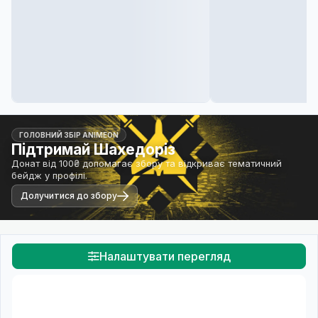
ГОЛОВНИЙ ЗБІР ANIMEON
Підтримай Шахедоріз
Донат від 100₴ допомагає збору та відкриває тематичний
бейдж у профілі.
Долучитися до збору
Налаштувати перегляд