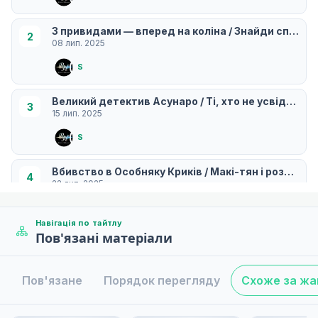
З привидами — вперед на коліна / Знайди справжн
2
08 лип. 2025
S
Великий детектив Асунаро / Ті, хто не усвідомлю
3
15 лип. 2025
S
Вбивство в Особняку Криків / Макі-тян і розрив м
4
22 лип. 2025
S
Навігація по тайтлу
Пов'язані матеріали
Ласкаво просимо до світу дорослих / Літній трилер
5
29 лип. 2025
S
Пов'язане
Порядок перегляду
Схоже за ж
Маширо проводить дівочий вечір / зміну асистента
6