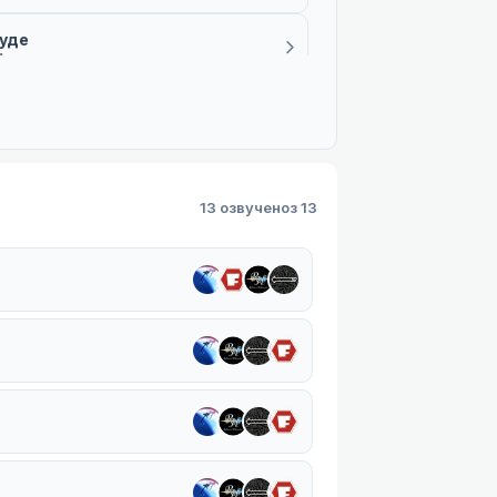
буде
1 плеєр
3
три Glass Moon
1 плеєр
а Субтитрами
13 озвучено
з 13
2 плеєри
три АніМрія
 плеєр