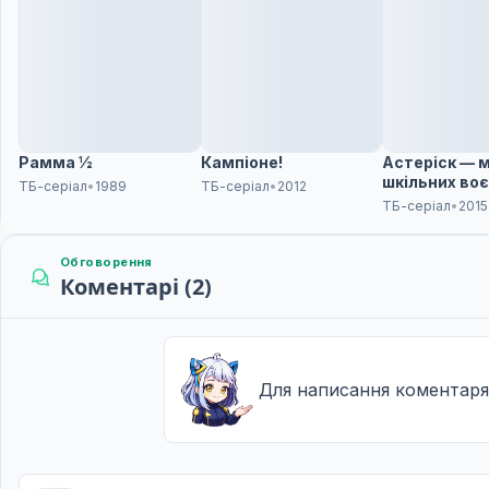
13 груд. 2025
Чи можу я погасити величезний борг, який нако
12
20 груд. 2025
Чи можу я попросити ще одне?
13
27 груд. 2025
Рамма ½
Кампіоне!
Астеріск — 
шкільних во
ТБ-серіал
•
1989
ТБ-серіал
•
2012
ТБ-серіал
•
2015
Обговорення
Коментарі (2)
Для написання коментаря