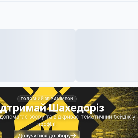
ГОЛОВНИЙ ЗБІР ANIMEON
ідтримай Шахедоріз
 допомагає збору та відкриває тематичний бейдж у
профілі.
Долучитися до збору