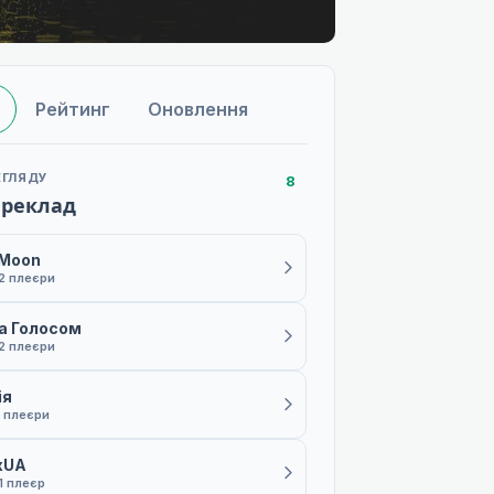
Рейтинг
Оновлення
ЕГЛЯДУ
8
ереклад
 Moon
2 плеєри
а Голосом
2 плеєри
ія
 плеєри
xUA
1 плеєр