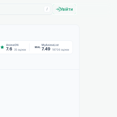
Увійти
/
AnimeON
MyAnimeList
MAL
7.6
7.49
35 оцінок
18706 оцінок