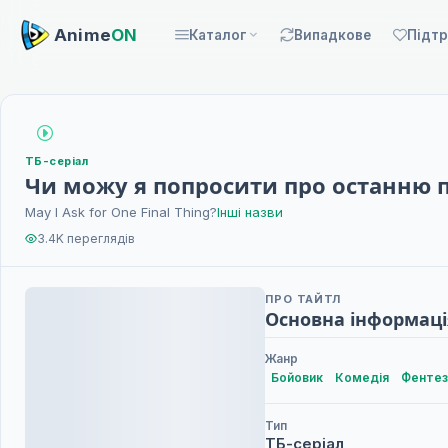
Anime
ON
Каталог
Випадкове
Підт
ТБ-серіал
Чи можу я попросити про останню 
May I Ask for One Final Thing?
Інші назви
3.4K переглядів
ПРО ТАЙТЛ
Основна інформаці
Жанр
Бойовик
Комедія
Фентез
Тип
ТБ-серіал