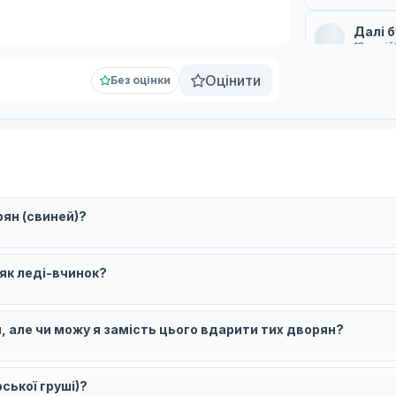
Далі 
13 серій
Субтитри
Оцінити
Без оцінки
Субти
13 серій
Робот
13 серій
Субти
рян (свиней)?
СА
5 серій
1
 як леді-вчинок?
 але чи можу я замість цього вдарити тих дворян?
рської груші)?