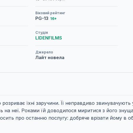
Віковий рейтинг
PG-13
16+
Студія
LIDENFILMS
Джерело
Лайт новела
о розриває їхні заручини. Її неправдиво звинувачують 
 на неї. Роками їй доводилося миритися з його знуща
осить про останню послугу: добряче врізати йому в об