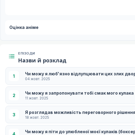
Оцінка аніме
ЕПІЗОДИ
Назви й розклад
Чи можу я люб'язно відлупцювати цих злих дво
1
04 жовт. 2025
Чи можу я запропонувати тобі смак мого кулака
2
11 жовт. 2025
Я розглядав можливість переговорного рішення,
3
18 жовт. 2025
Чи можу я піти до улюбленої моєї кулаків (боксе
4