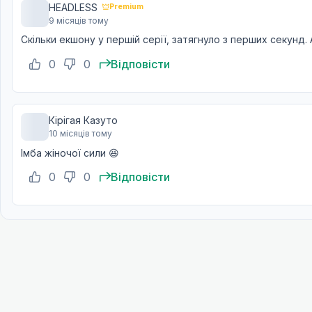
HEADLESS
Premium
9 місяців тому
Скільки екшону у першій серії, затягнуло з перших секунд. 
0
0
Відповісти
Кірігая Казуто
10 місяців тому
Імба жіночої сили 😆
0
0
Відповісти