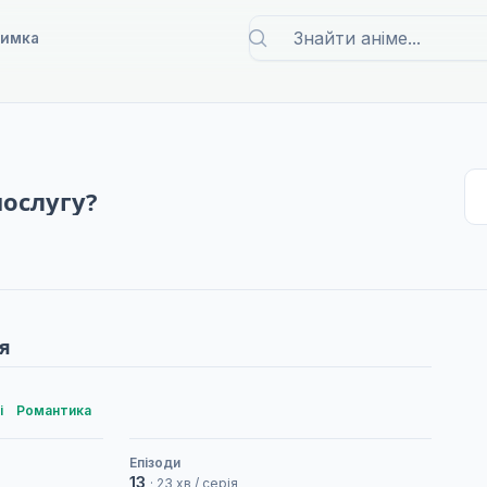
римка
послугу?
я
і
Романтика
Епізоди
13
· 23 хв / серія