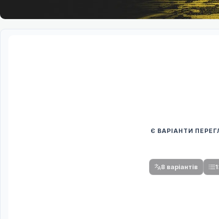
Є ВАРІАНТИ ПЕРЕ
Спочатку оберіть
Після вибору команди стануть доступни
8 варіантів
1