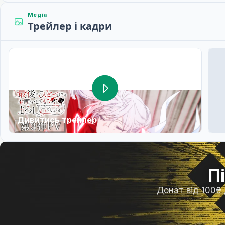
Медіа
Трейлер і кадри
Дивитись трейлер
П
Донат від 100₴