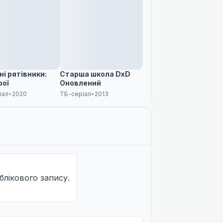
ні рятівники:
Старша школа DxD
рої
Оновлений
іал
•
2020
ТБ-серіал
•
2013
облікового запису.