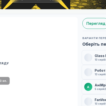
Перегляд
ВАРІАНТИ ПЕР
Оберіть п
Glass
13 серій
ГЛЯДУ
 переклад
Робот
ми плеєр і список серій.
13 серій
3 еп.
АніМр
А
5 серій
2
FanVo
13 серій