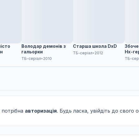
пичили мої кулаки?
місто
Володар демонів з
Старша школа DxD
Збоче
єн
гальорки
Hx-ге
ТБ-серіал
•
2012
ТБ-серіал
•
2010
ТБ-сер
 потрібна
авторизація
. Будь ласка, увійдіть до свого 