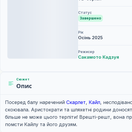
Статус
Завершено
Рік
Осінь
2025
Режисер
Сакамото Кадзуя
Сюжет
Опис
Посеред балу наречений
Скарлет
,
Кайл
, несподіван
скоювала. Аристократи та шляхетні родини доносять
більше не може цього терпіти! Врешті-решт, вона пр
помсти Кайлу та його друзям.