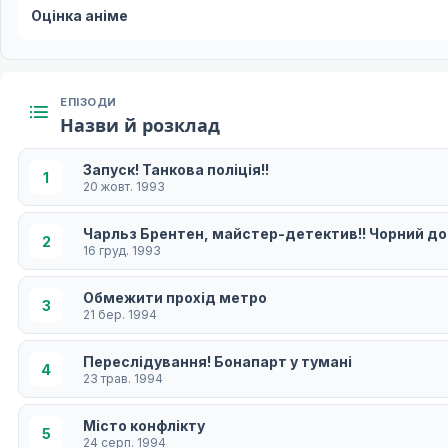
Оцінка аніме
ЕПІЗОДИ
Назви й розклад
Запуск! Танкова поліція!!
1
20 жовт. 1993
Чарльз Брентен, майстер-детектив!! Чорний д
2
16 груд. 1993
Обмежити прохід метро
3
21 бер. 1994
Переслідування! Бонапарт у тумані
4
23 трав. 1994
Місто конфлікту
5
24 серп. 1994