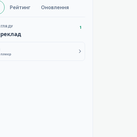
Рейтинг
Оновлення
ЕГЛЯДУ
1
ереклад
i
1 плеєр