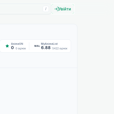
Увійти
/
AnimeON
MyAnimeList
MAL
0
6.88
0 оцінок
5422 оцінок