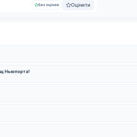
Оцінити
Без оцінки
ощ Ньюпорта!