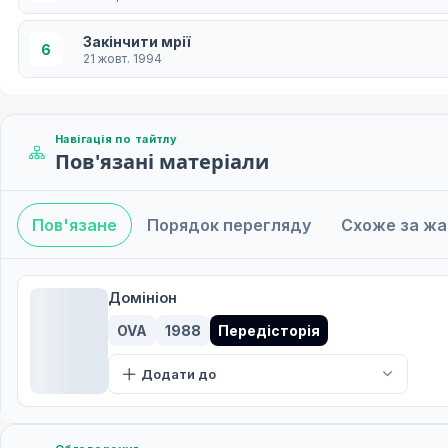
Закінчити мрії
6
21 жовт. 1994
Навігація по тайтлу
Пов'язані матеріали
Пов'язане
Порядок перегляду
Схоже за ж
Домініон
OVA
1988
Передісторія
Додати до