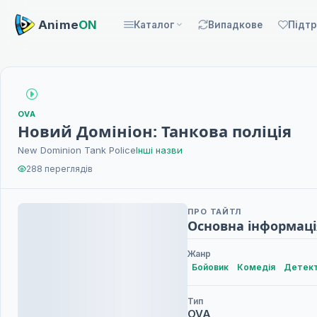
Anime
ON
Каталог
Випадкове
Підт
OVA
Новий Домініон: Танкова поліція
New Dominion Tank Police
Інші назви
288 переглядів
ПРО ТАЙТЛ
Основна інформаці
Жанр
Бойовик
Комедія
Детек
Тип
OVA