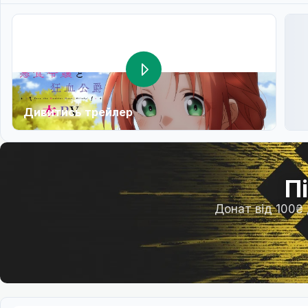
Дивитись трейлер
П
Донат від 100₴