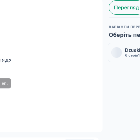
Перегляд
ВАРІАНТИ ПЕР
Оберіть п
Dzusk
6 серій
ГЛЯДУ
 переклад
ми плеєр і список серій.
 еп.