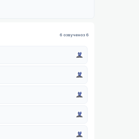
6 озвучено
з 6