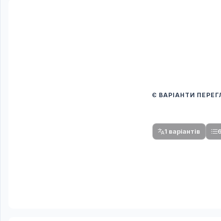
Є ВАРІАНТИ ПЕРЕ
Спочатку оберіть
Після вибору команди стануть доступни
1 варіантів
6