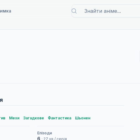
римка
я
тив
Мехи
Загадкове
Фантастика
Шьонен
Епізоди
6
· 27 хв / серія