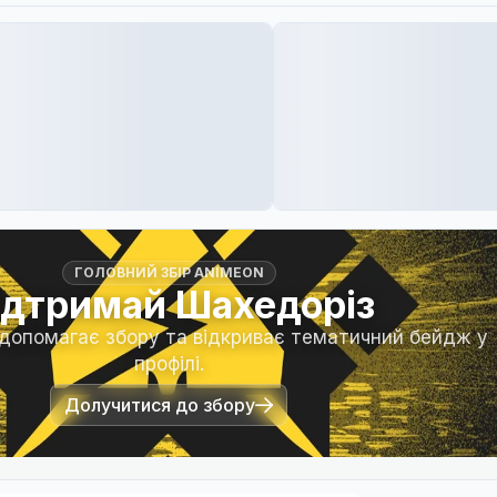
ГОЛОВНИЙ ЗБІР ANIMEON
ідтримай Шахедоріз
 допомагає збору та відкриває тематичний бейдж у
профілі.
Долучитися до збору