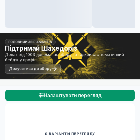
ГОЛОВНИЙ ЗБІР ANIMEON
Підтримай Шахедоріз
Донат від 100₴ допомагає збору та відкриває тематичний
бейдж у профілі.
Долучитися до збору
Налаштувати перегляд
Є ВАРІАНТИ ПЕРЕГЛЯДУ
Спочатку оберіть переклад