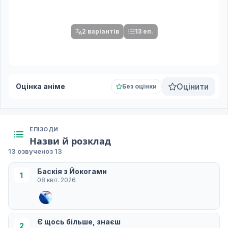
Після вибору команди стануть доступними плеєр і список
серій.
2 варіантів
13 еп.
Оцінити
Оцінка аніме
Без оцінки
ЕПІЗОДИ
Назви й розклад
13 озвучено
з 13
Баскія з Йокогами
1
08 квіт. 2026
Є щось більше, знаєш
2