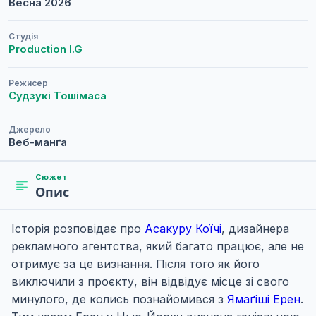
Весна
2026
Студія
Production I.G
Режисер
Судзукі Тошімаса
Джерело
Веб-манґа
Сюжет
Опис
Історія розповідає про
Асакуру Коїчі
, дизайнера
рекламного агентства, який багато працює, але не
отримує за це визнання. Після того як його
виключили з проєкту, він відвідує місце зі свого
минулого, де колись познайомився з
Ямаґіші Ерен
.