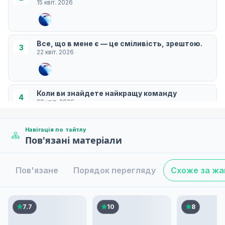
15 квіт. 2026
Все, що в мене є — це сміливість, зрештою.
3
22 квіт. 2026
Коли ви знайдете найкращу команду
4
29 квіт. 2026
Навігація по тайтлу
Пов'язані матеріали
Життя Того, Хто Світить Світлом
5
06 трав. 2026
Пов'язане
Порядок перегляду
Схоже за ж
Двоє на протилежних берегах
6
13 трав. 2026
7.7
10
8