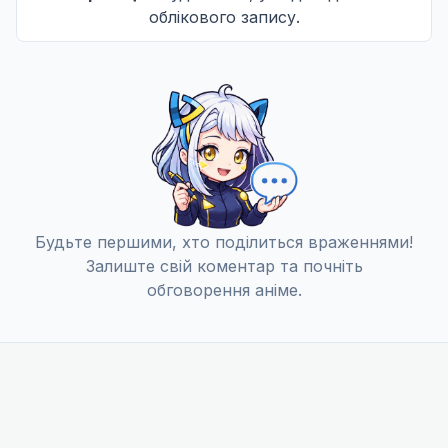
облікового запису.
Ідеальна я
12
24 черв. 2026
Всім, хто не зміг стати геніями
13
01 лип. 2026
Будьте першими, хто поділиться враженнями!
Залиште свій коментар та почніть
обговорення аніме.