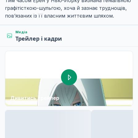
Тим часом Ерен у Нью-Йорку визнана геніальною
графітісткою-шульгою, хоча й зазнає труднощів,
пов’язаних із її власним життєвим шляхом.
Медіа
Трейлер і кадри
Дивитись трейлер