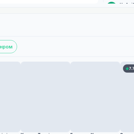
UaAni
U
1 плеєр
Субти
1 плеєр
Робот
анром
1 плеєр
7.