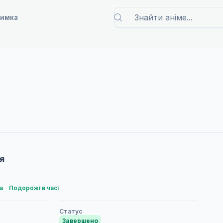
римка
я
а
Подорожі в часі
Статус
Завершено