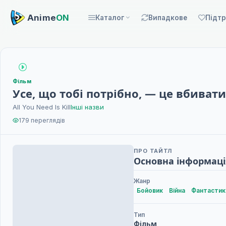
Anime
ON
Каталог
Випадкове
Підт
Фільм
Усе, що тобі потрібно, — це вбивати
All You Need Is Kill
Інші назви
179 переглядів
ПРО ТАЙТЛ
Основна інформаці
Жанр
Бойовик
Війна
Фантастик
Тип
Фільм