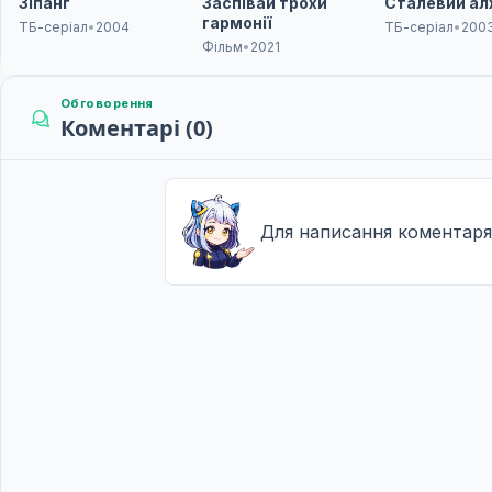
Зіпанґ
Заспівай трохи
Сталевий ал
гармонії
ТБ-серіал
•
2004
ТБ-серіал
•
200
Фільм
•
2021
Обговорення
Коментарі (0)
Для написання коментаря