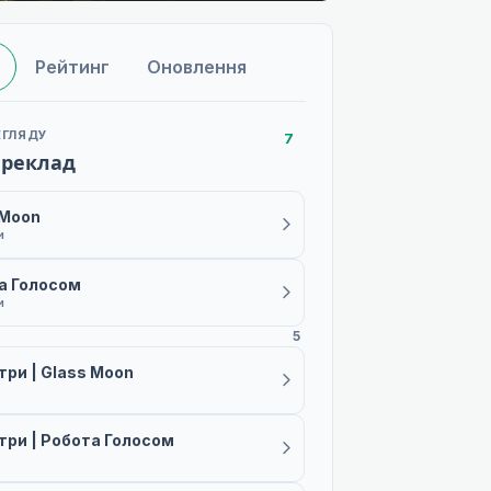
Рейтинг
Оновлення
ЕГЛЯДУ
7
ереклад
 Moon
и
а Голосом
и
5
три | Glass Moon
три | Робота Голосом