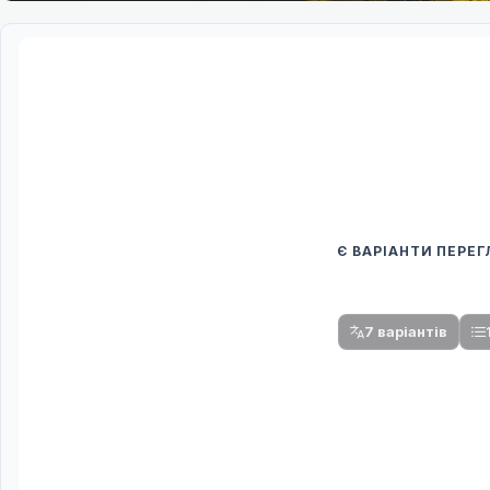
Є ВАРІАНТИ ПЕРЕ
Спочатку оберіть
Після вибору команди стануть доступни
7 варіантів