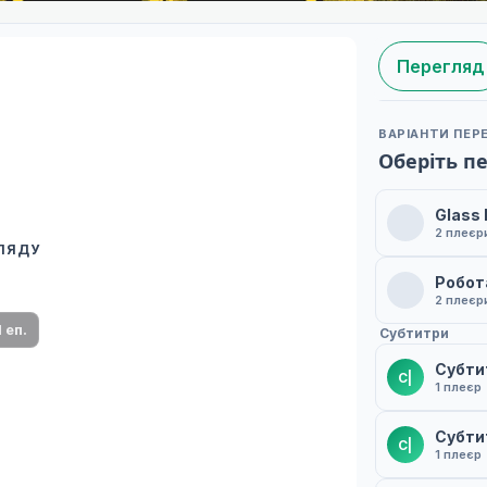
Перегляд
ВАРІАНТИ ПЕР
Оберіть п
Glass
2 плеєр
ГЛЯДУ
 переклад
Робот
ми плеєр і список серій.
2 плеєр
1 еп.
Субтитри
Субти
С|
1 плеєр
Субти
С|
1 плеєр