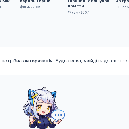
хімік
Король Тернів
Горянин: У пошуках
За гр
помсти
3
Фільм
•
2009
ТБ-сер
Фільм
•
2007
 потрібна
авторизація
. Будь ласка, увійдіть до свого 