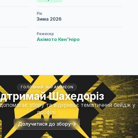
Рік
Зима
2026
Режисер
Акімото Кен'їчіро
ГОЛОВНИЙ ЗБІР ANIMEON
ідтримай Шахедоріз
 допомагає збору та відкриває тематичний бейдж у
профілі.
Долучитися до збору