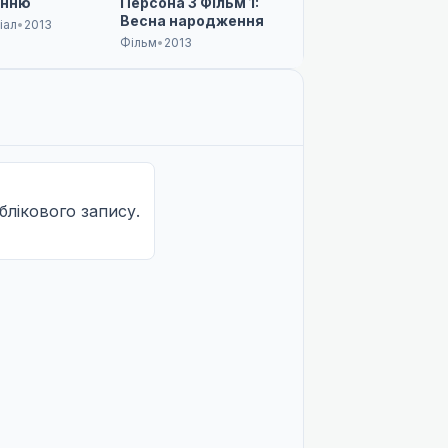
анню
Персона 3 Фільм 1:
Весна народження
іал
•
2013
Фільм
•
2013
облікового запису.