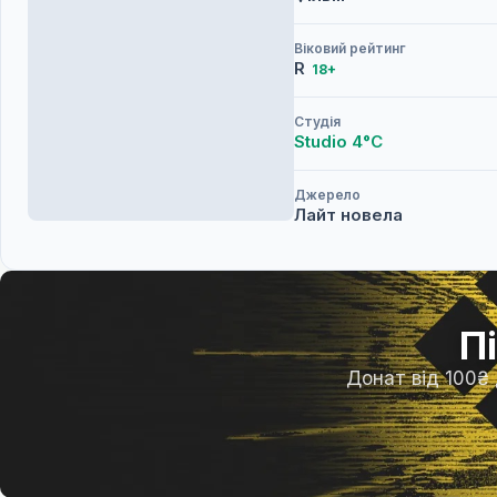
Віковий рейтинг
R
18+
Студія
Studio 4°C
Джерело
Лайт новела
П
Донат від 100₴