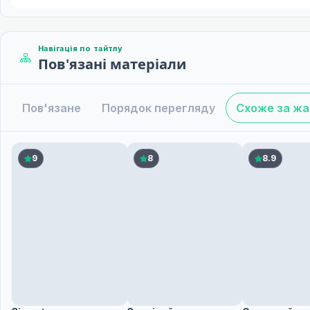
Навігація по тайтлу
Пов'язані матеріали
Пов'язане
Порядок перегляду
Схоже за ж
9
8
8.9