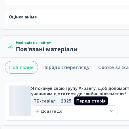
Оцінка аніме
Навігація по тайтлу
Пов'язані матеріали
Пов'язане
Порядок перегляду
Схоже за ж
Я покинув свою групу А-рангу, щоб допомог
ученицям дістатися до глибин підземелля!
ТБ-серіал
2025
Передісторія
Додати до