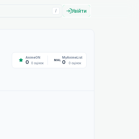
Увійти
/
AnimeON
MyAnimeList
MAL
0
0
0 оцінок
0 оцінок