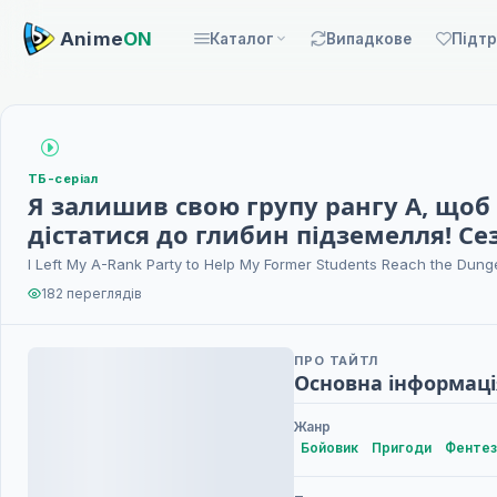
Anime
ON
Каталог
Випадкове
Підт
ТБ-серіал
Я залишив свою групу рангу A, що
дістатися до глибин підземелля! Се
I Left My A-Rank Party to Help My Former Students Reach the Dun
182 переглядів
ПРО ТАЙТЛ
Основна інформаці
Жанр
Бойовик
Пригоди
Фентез