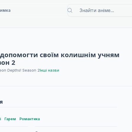
римка
б допомогти своїм колишнім учням
зон 2
geon Depths! Season 2
Інші назви
я
і
Гарем
Романтика