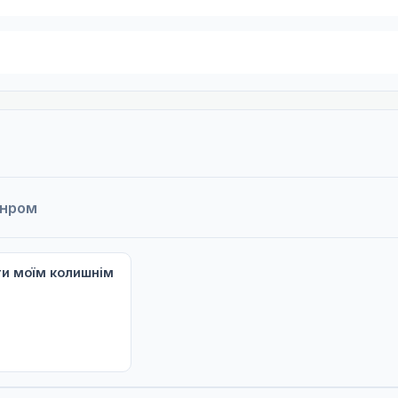
анром
ти моїм колишнім