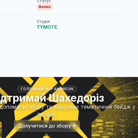
Статус
Анонс
Студія
TYMOTE
ГОЛОВНИЙ ЗБІР ANIMEON
ідтримай Шахедоріз
 допомагає збору та відкриває тематичний бейдж у
профілі.
Долучитися до збору