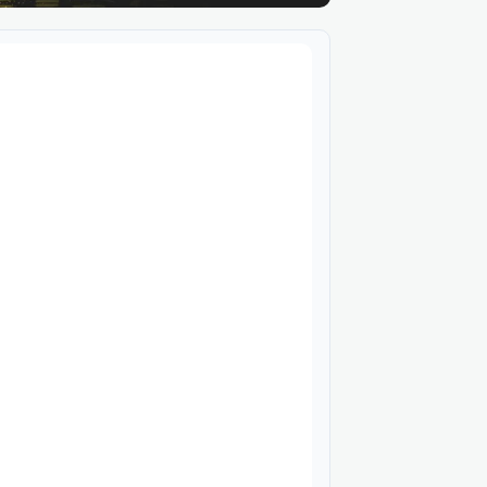
ду
. Плеєр