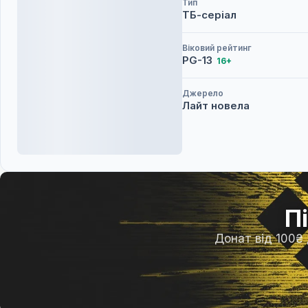
Тип
ТБ-серіал
Віковий рейтинг
PG-13
16+
Джерело
Лайт новела
П
Донат від 100₴