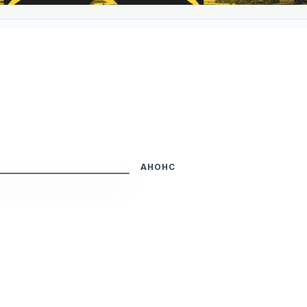
АНОНС
Прем'єра ще попере
Дата виходу ще не підтверджена
з'явиться після релізу.