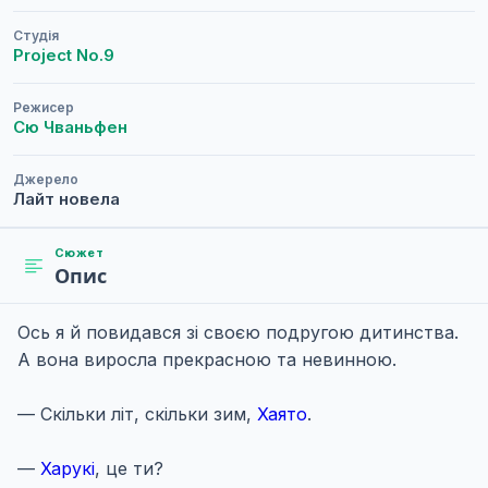
Студія
Project No.9
Режисер
Сю Чваньфен
Джерело
Лайт новела
Сюжет
Опис
Ось я й повидався зі своєю подругою дитинства.
А вона виросла прекрасною та невинною.
— Скільки літ, скільки зим,
Хаято
.
—
Харукі
, це ти?