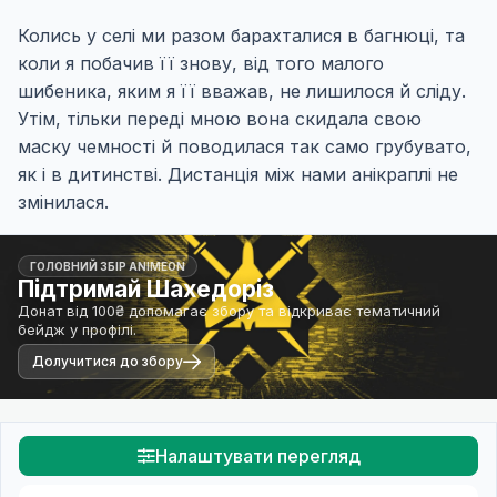
Колись у селі ми разом барахталися в багнюці, та
коли я побачив її знову, від того малого
шибеника, яким я її вважав, не лишилося й сліду.
Утім, тільки переді мною вона скидала свою
маску чемності й поводилася так само грубувато,
як і в дитинстві. Дистанція між нами анікраплі не
змінилася.
ГОЛОВНИЙ ЗБІР ANIMEON
Підтримай Шахедоріз
Донат від 100₴ допомагає збору та відкриває тематичний
бейдж у профілі.
Долучитися до збору
Налаштувати перегляд