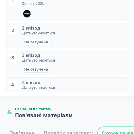
1
06 лип. 2026
2 епізод
2
Дата уточнюється
Не озвучена
3 епізод
3
Дата уточнюється
Не озвучена
4 епізод
4
Дата уточнюється
Не озвучена
Навігація по тайтлу
5 епізод
5
Пов'язані матеріали
Дата уточнюється
Не озвучена
Пов'язане
Порядок перегляду
Схоже за ж