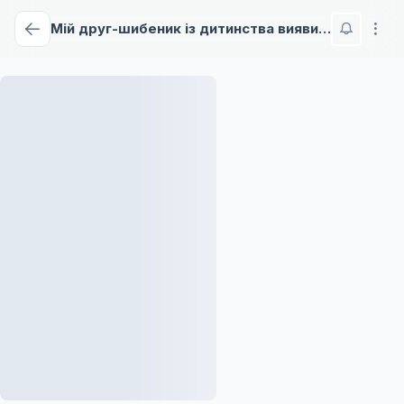
Мій друг-шибеник із дитинства виявися дівчиною, ще й вельми красивою