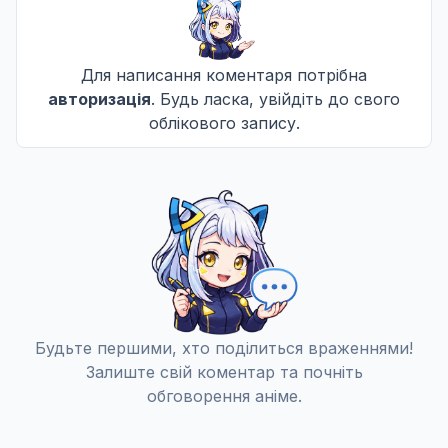
11 епізод
11
Дата уточнюється
Не озвучена
Для написання коментаря потрібна
авторизація
. Будь ласка, увійдіть до свого
12 епізод
12
облікового запису.
Дата уточнюється
Не озвучена
Будьте першими, хто поділиться враженнями!
Залиште свій коментар та почніть
обговорення аніме.