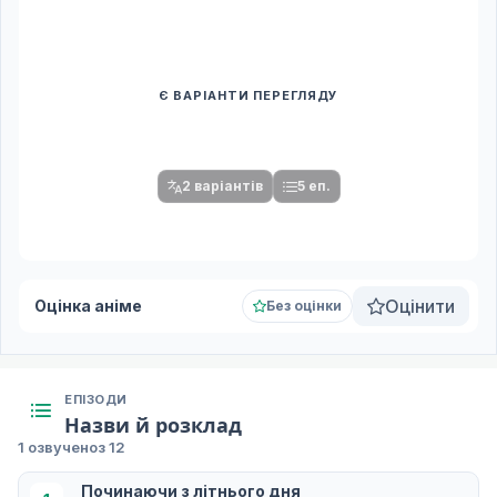
Є ВАРІАНТИ ПЕРЕГЛЯДУ
Спочатку оберіть переклад
Після вибору команди стануть доступними плеєр і список
серій.
2 варіантів
5 еп.
Оцінити
Оцінка аніме
Без оцінки
ЕПІЗОДИ
Назви й розклад
1 озвучено
з 12
Починаючи з літнього дня