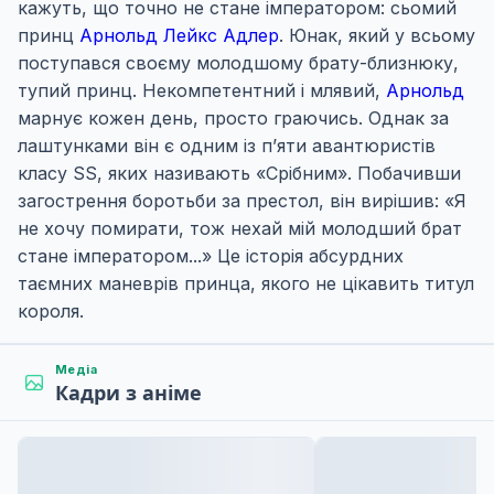
кажуть, що точно не стане імператором: сьомий
принц
Арнольд Лейкс Адлер
. Юнак, який у всьому
поступався своєму молодшому брату-близнюку,
тупий принц. Некомпетентний і млявий,
Арнольд
марнує кожен день, просто граючись. Однак за
лаштунками він є одним із п’яти авантюристів
класу SS, яких називають «Срібним». Побачивши
загострення боротьби за престол, він вирішив: «Я
не хочу помирати, тож нехай мій молодший брат
стане імператором...» Це історія абсурдних
таємних маневрів принца, якого не цікавить титул
короля.
Медіа
Кадри з аніме