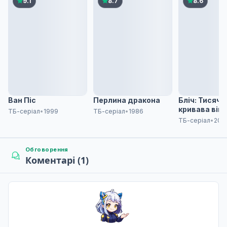
9.1
8.7
8.6
Ван Піс
Перлина дракона
Бліч: Тисячо
кривава вій
ТБ-серіал
•
1999
ТБ-серіал
•
1986
ТБ-серіал
•
202
Обговорення
Коментарі (1)