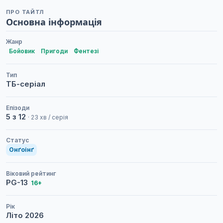
ПРО ТАЙТЛ
Основна інформація
Жанр
Бойовик
Пригоди
Фентезі
Тип
ТБ-серіал
Епізоди
5 з 12
· 23 хв / серія
Статус
Онґоінґ
Віковий рейтинг
PG-13
16+
Рік
Літо
2026