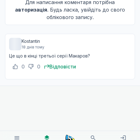
Для написання коментаря потрібна
авторизація
. Будь ласка, увійдіть до свого
облікового запису.
Kostantin
18 днів тому
Це що в кінці третьої серії Макаров?
0
0
Відповісти
menu
layers
search
login