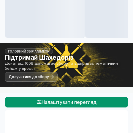
ГОЛОВНИЙ ЗБІР ANIMEON
Підтримай Шахедоріз
Донат від 100₴ допомагає збору та відкриває тематичний
бейдж у профілі.
Долучитися до збору
Налаштувати перегляд