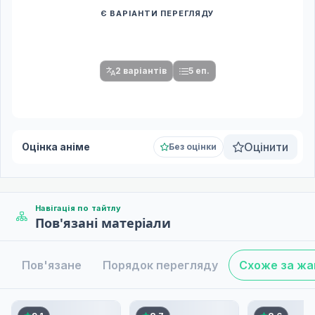
Є ВАРІАНТИ ПЕРЕГЛЯДУ
Спочатку оберіть переклад
Після вибору команди стануть доступними плеєр і список
серій.
2 варіантів
5 еп.
Оцінити
Оцінка аніме
Без оцінки
Навігація по тайтлу
Пов'язані матеріали
Пов'язане
Порядок перегляду
Схоже за ж