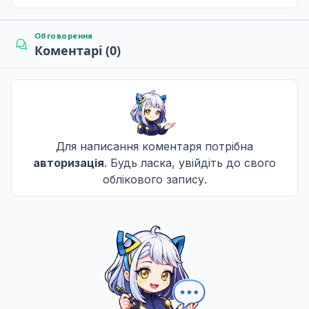
Q
Обговорення
Коментарі (0)
Заради Сіруса
8
24 лист. 2004
Q
Сімейний бізнес
9
01 груд. 2004
Для написання коментаря потрібна
Філер
Q
авторизація
. Будь ласка, увійдіть до свого
облікового запису.
Командний випробування (Частина 1)
10
07 груд. 2004
Q
Командний випробування (Частина 2)
11
14 груд. 2004
Q