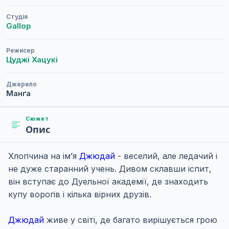
Студія
Gallop
Режисер
Цуджі Хацукі
Джерело
Манґа
Сюжет
Опис
Хлопчина на ім’я
Джюдай
- веселий, але ледачий і
не дуже старанний учень. Дивом склавши іспит,
він вступає до Дуельної академії, де знаходить
купу ворогів і кілька вірних друзів.
Джюдай
живе у світі, де багато вирішується грою