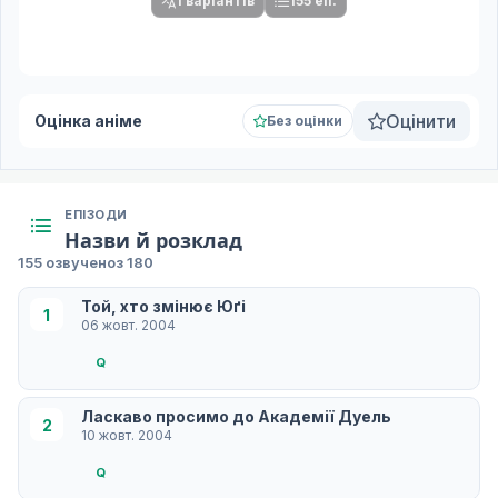
1 варіантів
155 еп.
Оцінити
Оцінка аніме
Без оцінки
ЕПІЗОДИ
Назви й розклад
155 озвучено
з 180
Той, хто змінює Юґі
1
06 жовт. 2004
Q
Ласкаво просимо до Академії Дуель
2
10 жовт. 2004
Q