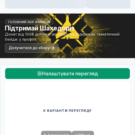
ГОЛОВНИЙ ЗБІР ANIMEON
Підтримай Шахедоріз
Донат від 100₴ допомагає збору та відкриває тематичний
бейдж у профілі.
Долучитися до збору
Налаштувати перегляд
Є ВАРІАНТИ ПЕРЕГЛЯДУ
Спочатку оберіть переклад
Після вибору команди стануть доступними плеєр і список
серій.