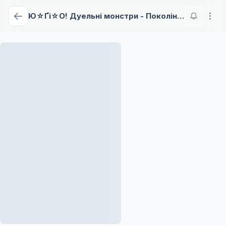
Ю☆Ґі☆О! Дуельні монстри - Покоління Ікс