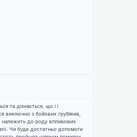
ся та дізнається, що її
я виключно з бойових грубіянів,
і
належить до роду впливових
агії. Чи буде достатньо допомоги
бистість пройшла шляхом помилок