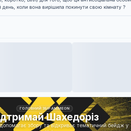
й день, коли вона вирішила покинути свою кімнату ?
ГОЛОВНИЙ ЗБІР ANIMEON
ідтримай Шахедоріз
 допомагає збору та відкриває тематичний бейдж у