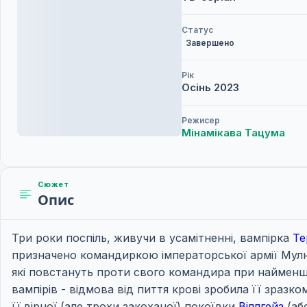
Статус
Завершено
Рік
Осінь
2023
Режисер
Мінамікава Тацума
Сюжет
Опис
Три роки поспіль, живучи в усамітненні, вампірка
Те
призначено командиркою імператорської армії Мулна
які повстануть проти свого командира при найменш
вампірів - відмова від пиття крові зробила її зра
її вірної (але трохи закоханої) покоївки
Віллгейз
(аб