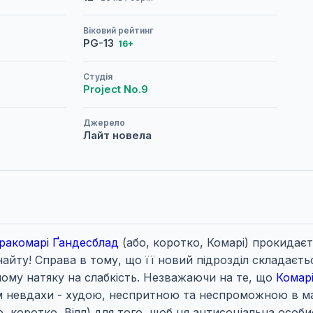
Віковий рейтинг
PG-13
16+
Студія
Project No.9
Джерело
Лайт новела
ракомарі Ґандесблад
(або, коротко, Комарі) прокидаєть
йту! Справа в тому, що її новий підрозділ складаєтьс
ому натяку на слабкість. Незважаючи на те, що
Комар
зком невдахи - худою, неспритною та неспроможною в м
о, коротко, Вілл) для того, щоб ця антисоціальна осо