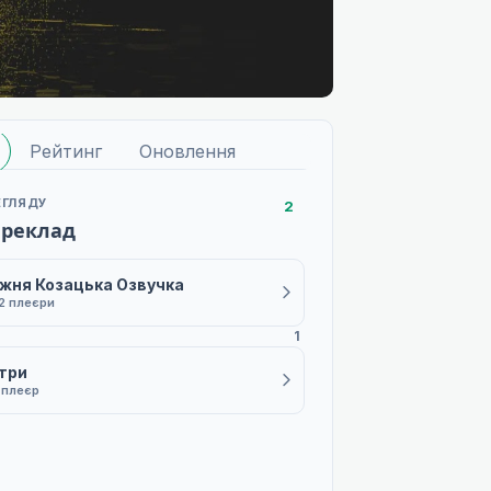
Рейтинг
Оновлення
ЕГЛЯДУ
2
ереклад
жня Козацька Озвучка
2 плеєри
1
три
 плеєр