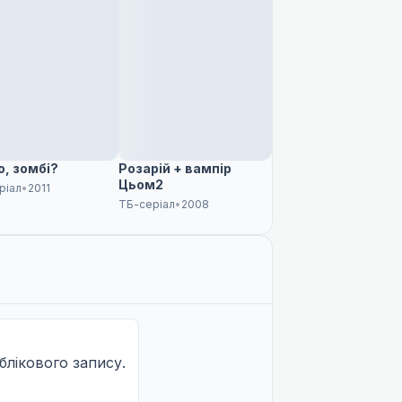
о, зомбі?
Розарій + вампір
Цьом2
ріал
•
2011
ТБ-серіал
•
2008
облікового запису.