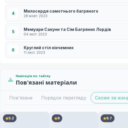
Милосердя самотнього багряного
4
28 жовт. 2023
Мемуари Сакуни та Сім Багряних Лордів
5
04 лист. 2023
Круглий стіл нікчемних
6
11 лист. 2023
Багряна сцена
7
18 лист. 2023
Навігація по тайтлу
Пов'язані матеріали
Колеса астеризму
8
25 лист. 2023
Пов'язане
Порядок перегляду
Схоже за жан
Чайна вечірка з Ворблейдом
9
09 груд. 2023
5.2
6
6.7
Принцеса королівства Арука
10
16 груд. 2023