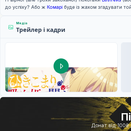
до успіху? Або ж
Комарі
буде із жахом згадувати то
Медіа
Трейлер і кадри
Дивитись трейлер
П
Донат від 100₴