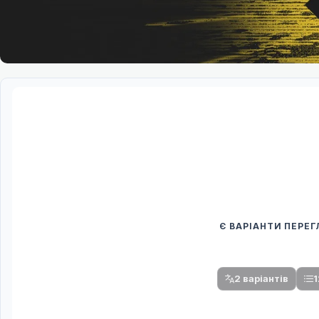
Є ВАРІАНТИ ПЕРЕ
Спочатку оберіть
Після вибору команди стануть доступни
2 варіантів
1