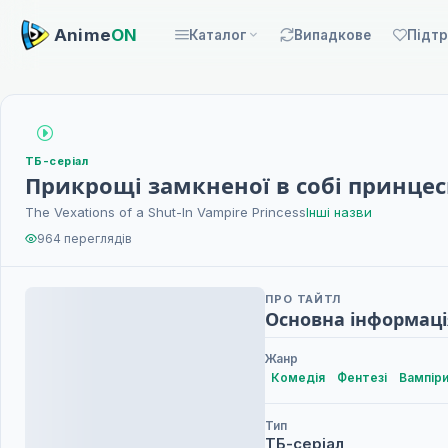
Anime
ON
Каталог
Випадкове
Підт
ТБ-серіал
Прикрощі замкненої в собі принцес
The Vexations of a Shut-In Vampire Princess
Інші назви
964 переглядів
ПРО ТАЙТЛ
Основна інформаці
Жанр
Комедія
Фентезі
Вампір
Тип
ТБ-серіал