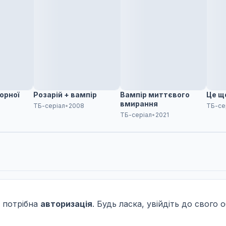
орної
Розарій + вампір
Вампір миттєвого
Це щ
вмирання
ТБ-серіал
•
2008
ТБ-се
ТБ-серіал
•
2021
 потрібна
авторизація
. Будь ласка, увійдіть до свого 