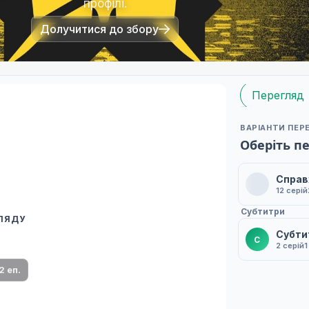
профілі.
Долучитися до збору
Перегляд
ВАРІАНТИ ПЕР
Оберіть п
Справ
12 серій
Субтитри
ГЛЯДУ
 переклад
Субти
С
2 серій
1
ми плеєр і список серій.
2 еп.