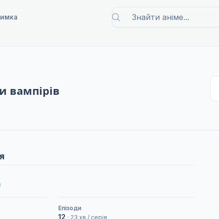
римка
и вампірів
я
и
Епізоди
12
· 23 хв / серія