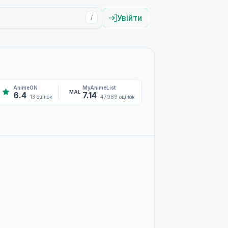
Увійти
/
AnimeON
MyAnimeList
MAL
6.4
7.14
13 оцінок
47969 оцінок