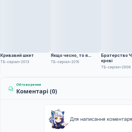
Рай, що руйнує мрії
11
23 груд. 2023
Золотий світ
12
30 груд. 2023
Кривавий шкет
Якщо чесно, то я...
Братерство Ч
крові
ТБ-серіал
•
2013
ТБ-серіал
•
2015
ТБ-серіал
•
2006
Обговорення
Коментарі (0)
Для написання коментаря