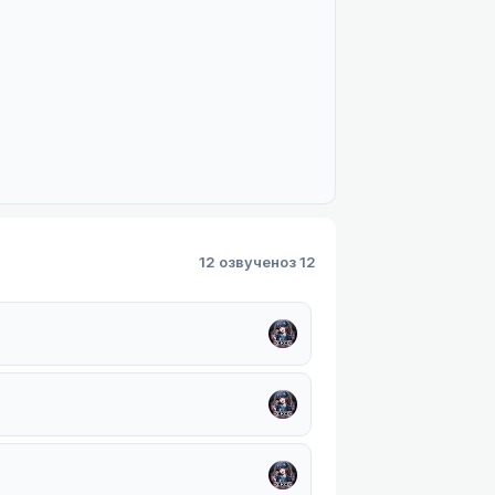
12 озвучено
з 12