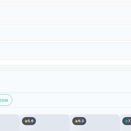
ром
5.6
6.3
7