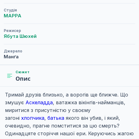
Студія
MAPPA
Режисер
Ябута Шюхей
Джерело
Манґа
Сюжет
Опис
Тримай друзів близько, а ворогів ще ближче. Що
змушує
Аскеладда
, ватажка вікінгів-найманців,
миритися з присутністю у своєму
загоні
хлопчика
,
батька
якого він убив, і який,
очевидно, прагне помститися за цю смерть?
Одинадцяте сторіччя нашої ери. Керуючись жагою