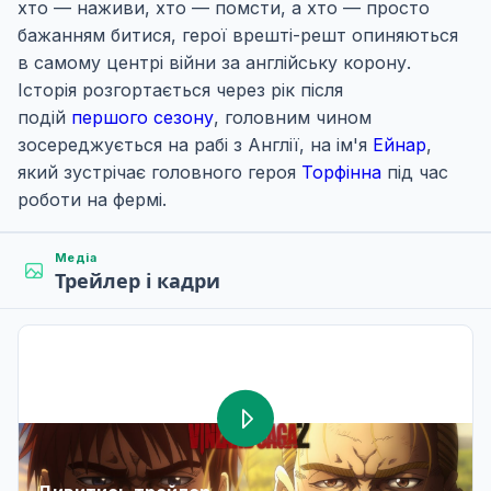
хто — наживи, хто — помсти, а хто — просто
бажанням битися, герої врешті-решт опиняються
в самому центрі війни за англійську корону.
Історія розгортається через рік після
подій
першого сезону
, головним чином
зосереджується на рабі з Англії, на ім'я
Ейнар
,
який зустрічає головного героя
Торфінна
під час
роботи на фермі.
Медіа
Трейлер і кадри