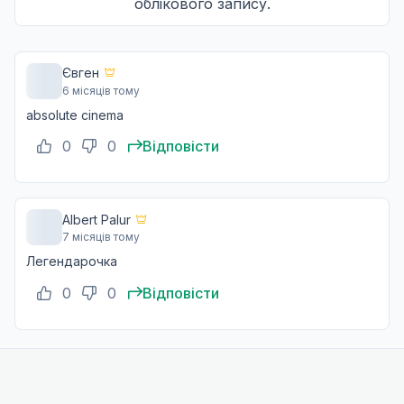
облікового запису.
Проклята голова
10
14 бер. 2023
Євген
6 місяців тому
Королі та мечі
11
absolute cinema
21 бер. 2023
0
0
Відповісти
За втрачене кохання
12
28 бер. 2023
Albert Palur
7 місяців тому
Легендарочка
Темні хмари
13
0
0
Відповісти
04 квіт. 2023
Свобода
14
11 квіт. 2023