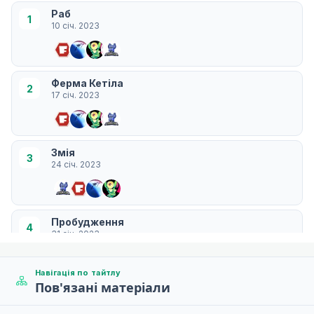
Раб
1
10 січ. 2023
Ферма Кетіла
2
17 січ. 2023
Змія
3
24 січ. 2023
Пробудження
4
31 січ. 2023
Навігація по тайтлу
Пов'язані матеріали
Шлях крові
5
07 лют. 2023