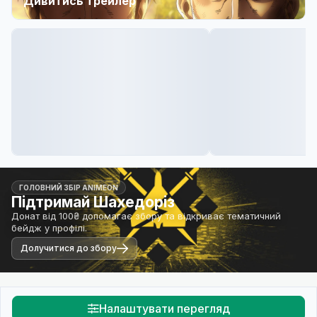
Дивитись трейлер
ГОЛОВНИЙ ЗБІР ANIMEON
Підтримай Шахедоріз
Донат від 100₴ допомагає збору та відкриває тематичний
бейдж у профілі.
Долучитися до збору
Налаштувати перегляд