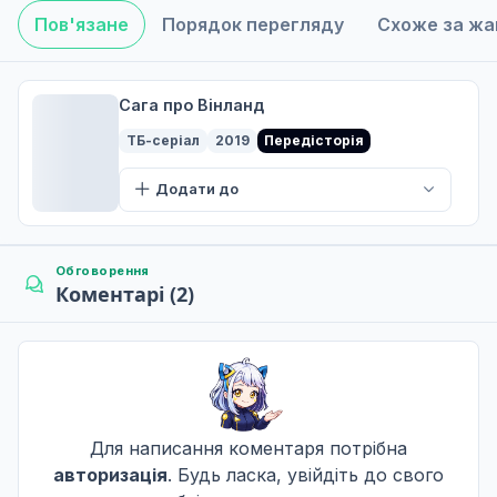
Пов'язане
Порядок перегляду
Схоже за ж
Нам потрібен кінь
6
14 лют. 2023
Сага про Вінланд
ТБ-серіал
2019
Передісторія
Залізний Кулак Кетил
Додати до
7
21 лют. 2023
Обговорення
Коментарі (2)
Порожній чоловік
8
28 лют. 2023
Присяга
9
07 бер. 2023
Для написання коментаря потрібна
авторизація
. Будь ласка, увійдіть до свого