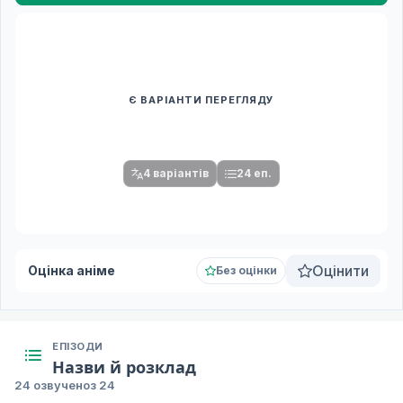
Є ВАРІАНТИ ПЕРЕГЛЯДУ
Спочатку оберіть переклад
Після вибору команди стануть доступними плеєр і список
серій.
4 варіантів
24 еп.
Оцінити
Оцінка аніме
Без оцінки
ЕПІЗОДИ
Назви й розклад
24 озвучено
з 24