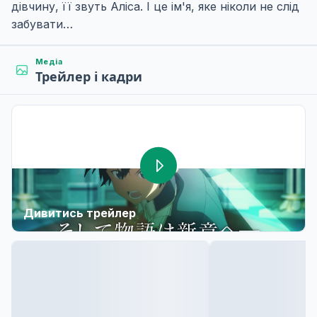
дівчину, її звуть Аліса. І це ім'я, яке ніколи не слід
забувати…
Медіа
Трейлер і кадри
Дивитись трейлер