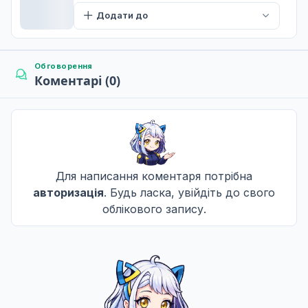
Академія меча
Додати до
7
18 лист. 2018
Обговорення
Коментарі (0)
Гордість мечника
8
25 лист. 2018
Обов'язки дворянина
9
02 груд. 2018
Для написання коментаря потрібна
авторизація
. Будь ласка, увійдіть до свого
облікового запису.
Індекс табу
10
09 груд. 2018
Центральний собор
11
16 груд. 2018