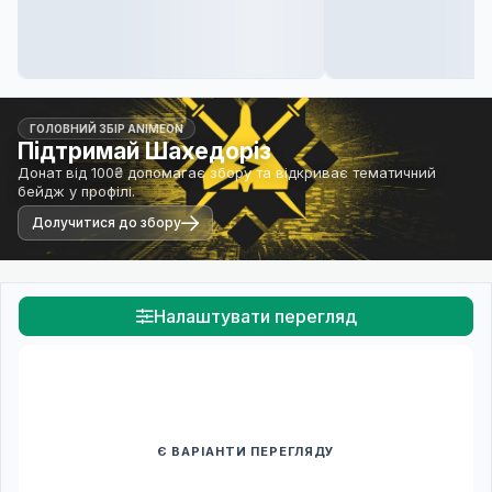
ГОЛОВНИЙ ЗБІР ANIMEON
Підтримай Шахедоріз
Донат від 100₴ допомагає збору та відкриває тематичний
бейдж у профілі.
Долучитися до збору
Налаштувати перегляд
Є ВАРІАНТИ ПЕРЕГЛЯДУ
Спочатку оберіть переклад
Після вибору команди стануть доступними плеєр і список