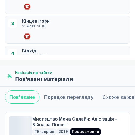
Кінцеві гори
3
21 жовт. 2018
Відхід
4
28 жовт. 2018
Навігація по тайтлу
Пов'язані матеріали
Океанська черепаха
5
04 лист. 2018
Пов'язане
Порядок перегляду
Схоже за ж
Проєкт Alicization
6
11 лист. 2018
Мистецтво Меча Онлайн: Алісізація -
Війна за Підсвіт
ТБ-серіал
2019
Продовження