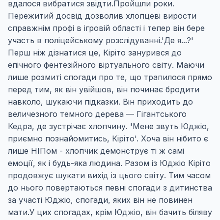
вдалося вибратися звідти.Пройшли роки.
Пережитий досвід дозволив хлопцеві вирости
справжнім профі в ігровій області і тепер він бере
участь в поліцейському розслідуванні.'Де я...?'
Перш ніж дізнатися це, Кіріто занурився до
епічного фентезійного віртуального світу. Маючи
лише розмиті спогади про те, що трапилося прямо
перед тим, як він увійшов, він починає бродити
навколо, шукаючи підказки. Він приходить до
величезного темного дерева — Гігантського
Кедра, де зустрічає хлопчину. 'Мене звуть Юджіо,
приємно познайомитись, Кіріто'. Хоча він нібито є
лише НІПом - хлопчик демонструє ті ж самі
емоції, як і будь-яка людина. Разом із Юджіо Кіріто
продовжує шукати вихід із цього світу. Тим часом
до нього повертаються певні спогади з дитинства
за участі Юджіо, спогади, яких він не повинен
мати.У цих спогадах, крім Юджіо, він бачить біляву