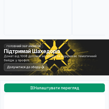
ГОЛОВНИЙ ЗБІР ANIMEON
Підтримай Шахедоріз
Донат від 100₴ допомагає збору та відкриває тематичний
бейдж у профілі.
Долучитися до збору
Налаштувати перегляд