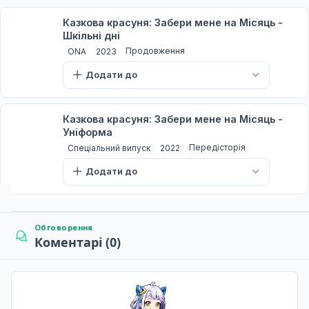
13 трав. 2023
Казкова красуня: Забери мене на Місяць -
Шкільні дні
Продовження
ONA
2023
Розширений світ
7
20 трав. 2023
Додати до
Казкова красуня: Забери мене на Місяць -
Коли тобі справді подобається
Уніформа
8
27 трав. 2023
Передісторія
Спеціальний випуск
2022
Додати до
Літній день
9
03 черв. 2023
Обговорення
Коментарі (0)
Дякую
10
10 черв. 2023