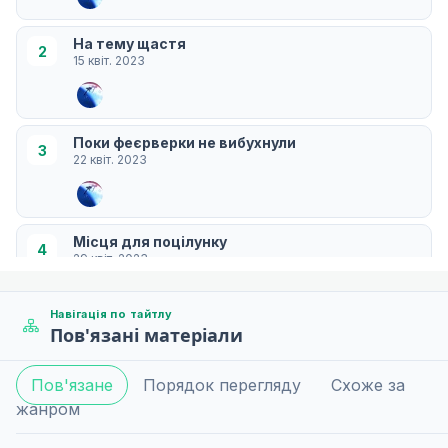
На тему щастя
2
15 квіт. 2023
Поки феєрверки не вибухнули
3
22 квіт. 2023
Місця для поцілунку
4
29 квіт. 2023
Навігація по тайтлу
Пов'язані матеріали
Захоплюючий експерт гарячих джерел
5
06 трав. 2023
Пов'язане
Порядок перегляду
Схоже за
жанром
Під місяцем
6