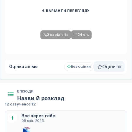
Є ВАРІАНТИ ПЕРЕГЛЯДУ
Спочатку оберіть переклад
Після вибору команди стануть доступними плеєр і список
серій.
2 варіантів
24 еп.
Оцінити
Оцінка аніме
Без оцінки
ЕПІЗОДИ
Назви й розклад
12 озвучено
з 12
Все через тебе
1
08 квіт. 2023