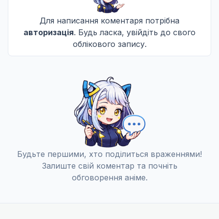
У місячну ніч
Для написання коментаря потрібна
11
17 черв. 2023
авторизація
. Будь ласка, увійдіть до свого
облікового запису.
У всі майбутні часи і далі
12
24 черв. 2023
13 епізод
13
Дата уточнюється
Не озвучена
Будьте першими, хто поділиться враженнями!
14 епізод
14
Залиште свій коментар та почніть
Дата уточнюється
обговорення аніме.
Не озвучена
15 епізод
15
Дата уточнюється