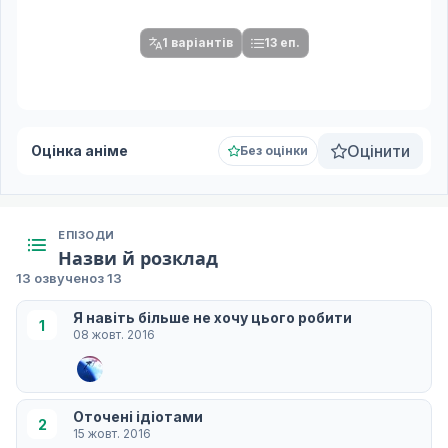
серій.
1 варіантів
13 еп.
Оцінити
Оцінка аніме
Без оцінки
ЕПІЗОДИ
Назви й розклад
13 озвучено
з 13
Я навіть більше не хочу цього робити
1
08 жовт. 2016
Оточені ідіотами
2
15 жовт. 2016