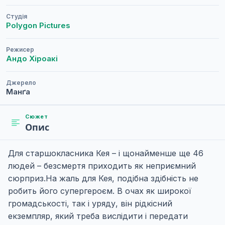
Студія
Polygon Pictures
Режисер
Андо Хіроакі
Джерело
Манґа
Сюжет
Опис
Для старшокласника Кея – і щонайменше ще 46
людей – безсмертя приходить як неприємний
сюрприз.На жаль для Кея, подібна здібність не
робить його супергероєм. В очах як широкої
громадськості, так і уряду, він рідкісний
екземпляр, який треба вислідити і передати