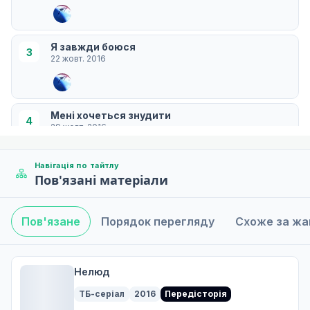
Я завжди боюся
3
22 жовт. 2016
Мені хочеться знудити
4
29 жовт. 2016
Навігація по тайтлу
Пов'язані матеріали
Куро-тян, будь ласка
5
05 лист. 2016
Пов'язане
Порядок перегляду
Схоже за ж
Мусить бути підлабузником важко
6
12 лист. 2016
Нелюд
ТБ-серіал
2016
Передісторія