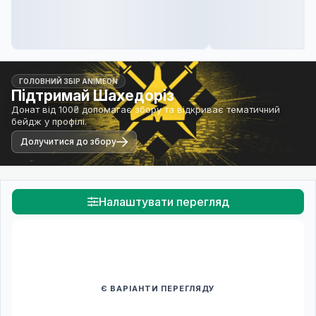
ГОЛОВНИЙ ЗБІР ANIMEON
Підтримай Шахедоріз
Донат від 100₴ допомагає збору та відкриває тематичний
бейдж у профілі.
Долучитися до збору
Налаштувати перегляд
Є ВАРІАНТИ ПЕРЕГЛЯДУ
Спочатку оберіть переклад
Після вибору команди стануть доступними плеєр і список