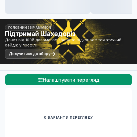
ГОЛОВНИЙ ЗБІР ANIMEON
Підтримай Шахедоріз
Донат від 100₴ допомагає збору та відкриває тематичний
бейдж у профілі.
Долучитися до збору
Налаштувати перегляд
Є ВАРІАНТИ ПЕРЕГЛЯДУ
Спочатку оберіть переклад
Після вибору команди стануть доступними плеєр і список
серій.