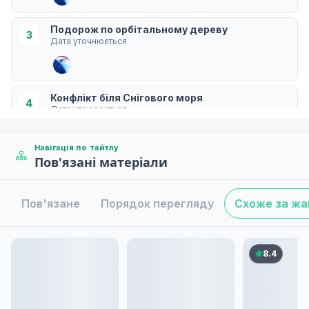
Подорож по орбітальному дереву
3
Дата уточнюється
Конфлікт біля Снігового моря
4
Дата уточнюється
Навігація по тайтлу
Пов'язані матеріали
Рятувальна місія
5
Дата уточнюється
Пов'язане
Порядок перегляду
Схоже за ж
Ріріха в клітці
6
Дата уточнюється
8.4
Фортеця Нація
7