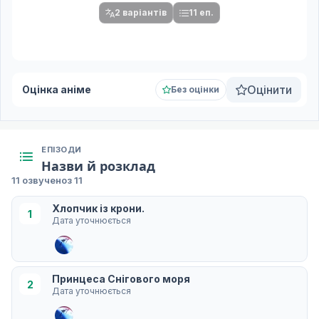
2 варіантів
11 еп.
Оцінити
Оцінка аніме
Без оцінки
ЕПІЗОДИ
Назви й розклад
11 озвучено
з 11
Хлопчик із крони.
1
Дата уточнюється
Принцеса Снігового моря
2
Дата уточнюється