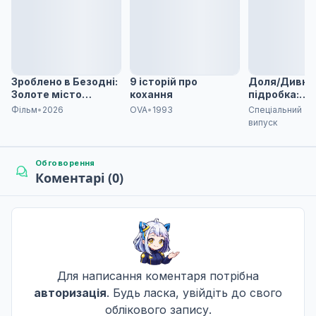
Дата уточнюється
Загублені в морі
8
Дата уточнюється
Зроблено в Безодні:
9 історій про
Доля/Дивна
Золоте місто
кохання
підробка:
палаючого сонця - 2
Світанковий
Фільм
•
2026
OVA
•
1993
Спеціальний
частина
випуск
Емблема стародавнього замку
9
Дата уточнюється
Обговорення
Коментарі (0)
Будівельник
10
Дата уточнюється
Шкала надії
Для написання коментаря потрібна
11
Дата уточнюється
авторизація
. Будь ласка, увійдіть до свого
облікового запису.