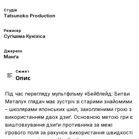
Студія
Tatsunoko Production
Режисер
Суґішіма Куніхіса
Джерело
Манґа
Сюжет
Опис
Під час перегляду мультфільму «Бейблейд: Битви
Металу» глядач має зустріч зі старими знайомими
– школярами японських шкіл, захопленими грою з
використанням двох дзиґ. Основною метою гри є
виштовхування дзиґи противника за межі
ігрового поля за рахунок використання швидкості