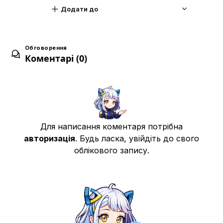
ГАРЯЧА БИТВА! ГІНКА ПРОТИ КЬОЇ
10
Додати до
Дата уточнюється
С
Обговорення
ГАНЯЙСЯ ЗА ВОВКОМ!
11
Коментарі (0)
Дата уточнюється
С
ПРОНИКНІТЬ У ЗАМОК ТЕМНОЇ ТУМАННОСТІ!
12
Дата уточнюється
С
Для написання коментаря потрібна
авторизація
. Будь ласка, увійдіть до свого
Л-ДРАГО ПРОКИДАЄТЬСЯ!
облікового запису.
13
Дата уточнюється
С
СПОГАДИ ПРО РЬО
14
Дата уточнюється
С