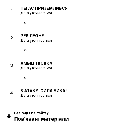
ПЕГАС ПРИЗЕМЛИВСЯ
1
Дата уточнюється
С
РЕВ ЛЕОНЕ
2
Дата уточнюється
С
АМБІЦІЇ ВОВКА
3
Дата уточнюється
С
В АТАКУ! СИЛА БИКА!
4
Дата уточнюється
С
Навігація по тайтлу
Пов'язані матеріали
МСТИВИЙ ГАШЕР
5
Дата уточнюється