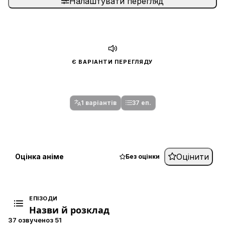
Налаштувати перегляд
Є ВАРІАНТИ ПЕРЕГЛЯДУ
Спочатку оберіть переклад
Після вибору команди стануть доступними плеєр і список
серій.
1 варіантів
37 еп.
Оцінити
Оцінка аніме
Без оцінки
ЕПІЗОДИ
Назви й розклад
37 озвучено
з 51