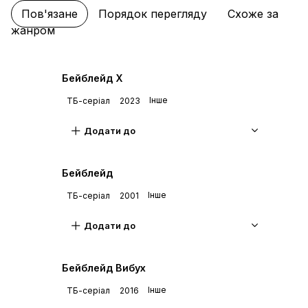
Пов'язане
Порядок перегляду
Схоже за
С
жанром
ВИКЛИК АКВАРІО
6
Дата уточнюється
Бейблейд X
С
Інше
ТБ-серіал
2023
ЦЕ НАШ ОСОБЛИВИЙ ПРИЙОМ! САГІТТАРІО
7
Дата уточнюється
Додати до
С
Бейблейд
НЕБЕЗПЕЧНА ПАСТКА MERCI
8
Дата уточнюється
Інше
ТБ-серіал
2001
С
Додати до
КОНТРАТАКА ЛЕОНЕ
9
Дата уточнюється
Бейблейд Вибух
С
Інше
ТБ-серіал
2016