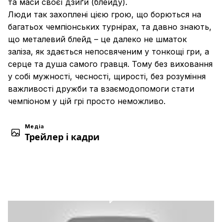
та маси своєї дзиґи (блейду).
Люди так захоплені цією грою, що борються на
багатьох чемпіонських турнірах, та давно знають,
що металевий блейд – це далеко не шматок
заліза, як здається непосвяченим у тонкощі гри, а
серце та душа самого гравця. Тому без виховання
у собі мужності, чесності, щирості, без розуміння
важливості дружби та взаємодопомоги стати
чемпіоном у цій грі просто неможливо.
Медіа
Трейлер і кадри