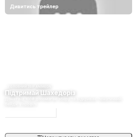
Дивитись трейлер
ГОЛОВНИЙ ЗБІР ANIMEON
Підтримай Шахедоріз
Донат від 100₴ допомагає збору та відкриває тематичний
бейдж у профілі.
Долучитися до збору