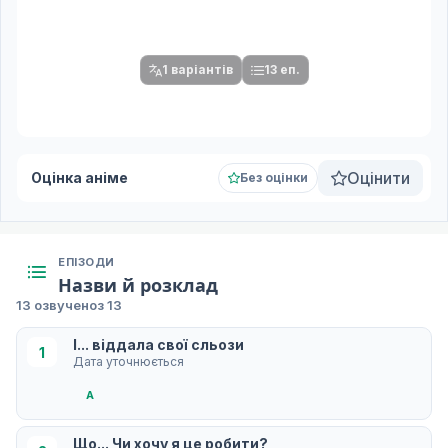
Спочатку оберіть переклад
Після вибору команди стануть доступними плеєр і список
серій.
1 варіантів
13 еп.
Оцінити
Оцінка аніме
Без оцінки
ЕПІЗОДИ
Назви й розклад
13 озвучено
з 13
I... віддала свої сльози
1
Дата уточнюється
A
Що... Чи хочу я це робити?