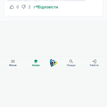
0
2
Відповісти
menu
layers
search
login
Меню
Аніме
Пошук
Увійти