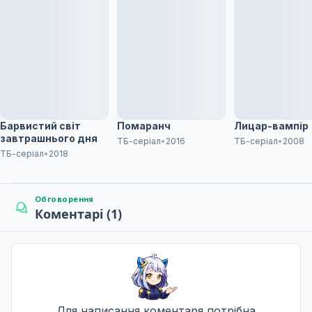
Скажи чітко, напиши тут
7
Дата уточнюється
A
Місто зі снігом
8
Дата уточнюється
Барвистий світ
Помаранч
Лицар-вампір
A
завтрашнього дня
ТБ-серіал
•
2016
ТБ-серіал
•
2008
ТБ-серіал
•
2018
Не зовсім літати
9
Дата уточнюється
Обговорення
A
Коментарі (1)
Я зроблю все правильно
10
Дата уточнюється
A
Ти любиш не мене
Для написання коментаря потрібна
11