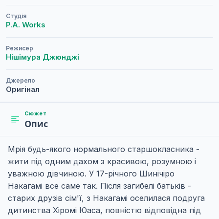
Студія
P.A. Works
Режисер
Нішімура Джюнджі
Джерело
Оригінал
Сюжет
Опис
Мрія будь-якого нормального старшокласника -
жити під одним дахом з красивою, розумною і
уважною дівчиною. У 17-річного Шинічіро
Накагамі все саме так. Після загибелі батьків -
старих друзів сім'ї, з Накагамі оселилася подруга
дитинства Хіромі Юаса, повністю відповідна під