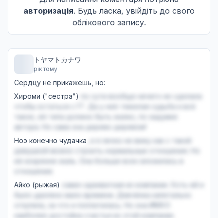
Дата уточнюється
авторизація
. Будь ласка, увійдіть до свого
A
облікового запису.
З моїх невидимих очей...
12
Дата уточнюється
トヤマトカナワ
A
рік тому
Сердцу не прикажешь, но:
Твої сльози
13
Хироми ("сестра")
по сути вообще ничего не сделала
Дата уточнюється
чтобы остаться с ГГ. Да у неё тяжелая судьба и всё
такое, её типа должно быть жалко, по задумке
A
автора. Но сама она дерево деревом!
Ноэ конечно чудачка
, и я лично не вижу как с такой
девушкой можно строить нормальные отношения. Но
её искренне жаль. Она больше всех вложилась в
отношения.
Айко (рыжая)
самач адекватная из компании. Хоть ей и
было уделено мало времени. Девчёнка капитально
сглупила, за что и поплатилась. Но она ИМХО
наиболее достойна счастья их этой компании.