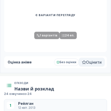
Є ВАРІАНТИ ПЕРЕГЛЯДУ
Спочатку оберіть переклад
Після вибору команди стануть доступними плеєр і список
серій.
1 варіантів
24 еп.
Оцінити
Оцінка аніме
Без оцінки
ЕПІЗОДИ
Назви й розклад
24 озвучено
з 24
Рейлган
1
12 квіт. 2013