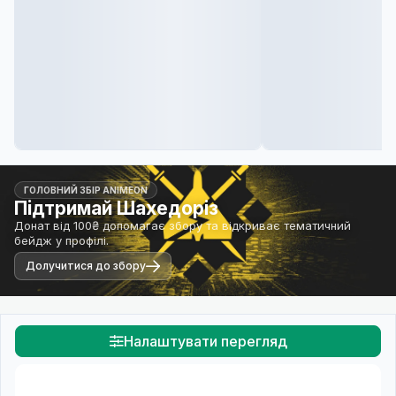
ГОЛОВНИЙ ЗБІР ANIMEON
Підтримай Шахедоріз
Донат від 100₴ допомагає збору та відкриває тематичний
бейдж у профілі.
Долучитися до збору
Налаштувати перегляд