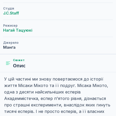
Студія
J.C.Staff
Режисер
Наґай Тацуюкі
Джерело
Манґа
Сюжет
Опис
У цій частині ми знову повертаємося до історії
життя Місаки Мікото та її подруг. Місака Мікото,
одна з десяти найсильніших есперів
Академмістечка, еспер п'ятого рівня, дізнається
про страшні експерименти, внаслідок яких гинуть
тисячі есперів. І не просто есперів, а її власних