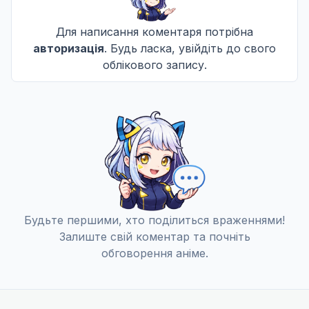
Для написання коментаря потрібна
Торговий автомат
авторизація
. Будь ласка, увійдіть до свого
11
21 черв. 2013
облікового запису.
Діаграма дерева
12
28 черв. 2013
Прискорювач
13
05 лип. 2013
Будьте першими, хто поділиться враженнями!
Залиште свій коментар та почніть
Обіцянка
обговорення аніме.
14
12 лип. 2013