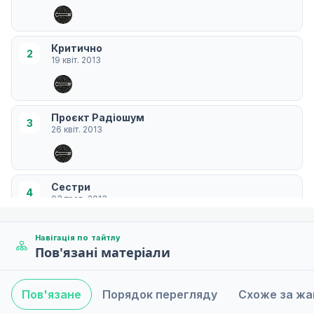
Критично
2
19 квіт. 2013
Проєкт Радіошум
3
26 квіт. 2013
Сестри
4
03 трав. 2013
Навігація по тайтлу
Пов'язані матеріали
Зміна 6-го рівня проєкту
5
10 трав. 2013
Пов'язане
Порядок перегляду
Схоже за ж