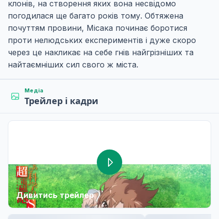
клонів, на створення яких вона несвідомо
погодилася ще багато років тому. Обтяжена
почуттям провини, Місака починає боротися
проти нелюдських експериментів і дуже скоро
через це накликає на себе гнів найгрізніших та
найтаємніших сил свого ж міста.
Медіа
Трейлер і кадри
Дивитись трейлер