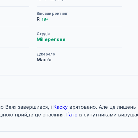
Віковий рейтинг
R
18+
Студія
Millepensee
Джерело
Манґа
о Вежі завершився, і
Каску
врятовано. Але це лишень
ціною прийде це спасіння.
Ґатс
із супутниками вирушає