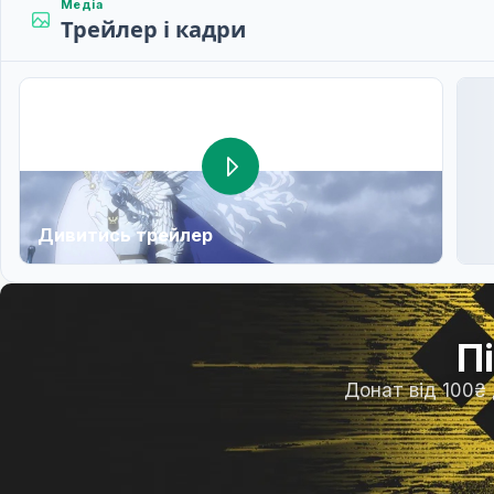
Медіа
Трейлер і кадри
Дивитись трейлер
П
Донат від 100₴