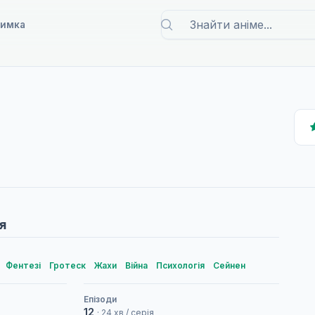
римка
я
Фентезі
Гротеск
Жахи
Війна
Психологія
Сейнен
Епізоди
12
· 24 хв / серія