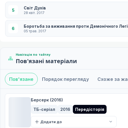
Світ Духів
5
28 квіт. 2017
Боротьба за виживання проти Демонічного Лег
6
05 трав. 2017
Аркан Заклику
7
12 трав. 2017
Навігація по тайтлу
Пов'язані матеріали
Корупція Кліфота
8
19 трав. 2017
Пов'язане
Порядок перегляду
Схоже за ж
Броня Берсерка
9
26 трав. 2017
Подорож починається у вогні
Берсерк (2016)
10
09 черв. 2017
ТБ-серіал
2016
Передісторія
Проголошені передвісники
11
Додати до
16 черв. 2017