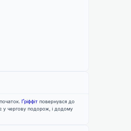
 початок.
Ґріффіт
повернувся до
 у чергову подорож, і додому