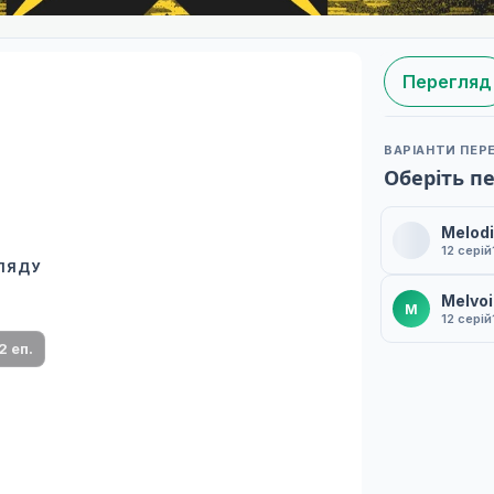
Перегляд
ВАРІАНТИ ПЕР
Оберіть п
Melodi
12 серій
ГЛЯДУ
 переклад
Melvo
M
ми плеєр і список серій.
12 серій
2 еп.