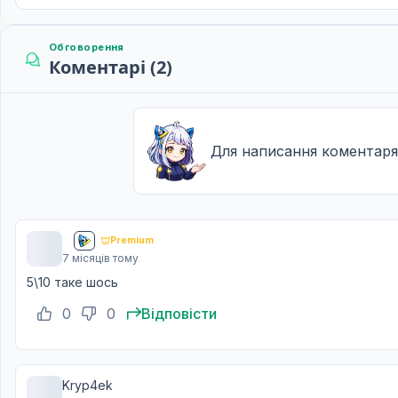
Місто Людей
12
23 черв. 2017
Обговорення
Коментарі (2)
Для написання коментаря
ᅠ
Premium
7 місяців тому
5\10 таке шось
0
0
Відповісти
Kryp4ek