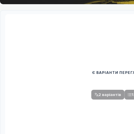
Є ВАРІАНТИ ПЕРЕ
Спочатку оберіть
Після вибору команди стануть доступни
2 варіантів
1