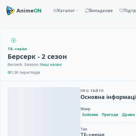
Anime
ON
Каталог
Випадкове
Підт
ТБ-серіал
Берсерк - 2 сезон
Berserk: Season II
Інші назви
1.3K переглядів
ПРО ТАЙТЛ
Основна інформаці
Жанр
Бойовик
Пригоди
Драма
Тип
ТБ-серіал