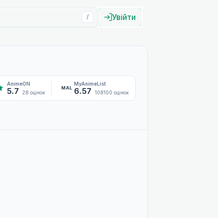
Увійти
/
AnimeON
MyAnimeList
MAL
5.7
6.57
28 оцінок
108100 оцінок