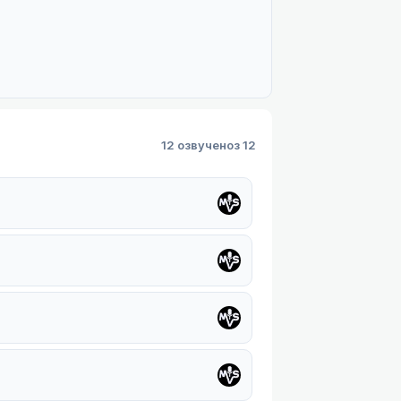
12 озвучено
з 12