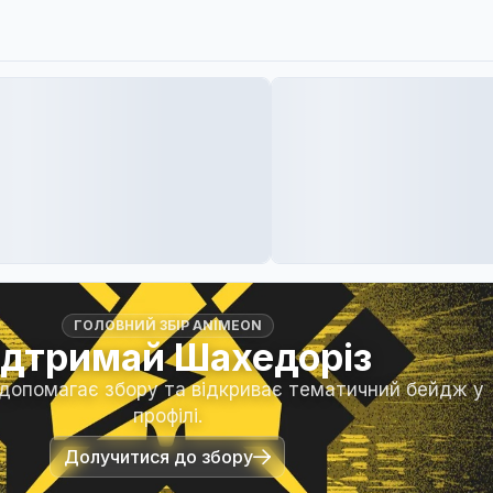
ГОЛОВНИЙ ЗБІР ANIMEON
ідтримай Шахедоріз
 допомагає збору та відкриває тематичний бейдж у
профілі.
Долучитися до збору