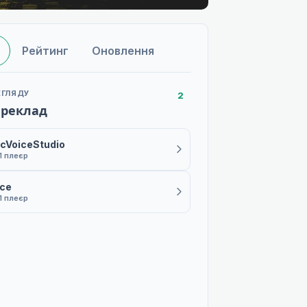
Рейтинг
Оновлення
ЕГЛЯДУ
2
ереклад
cVoiceStudio
1 плеєр
ice
1 плеєр