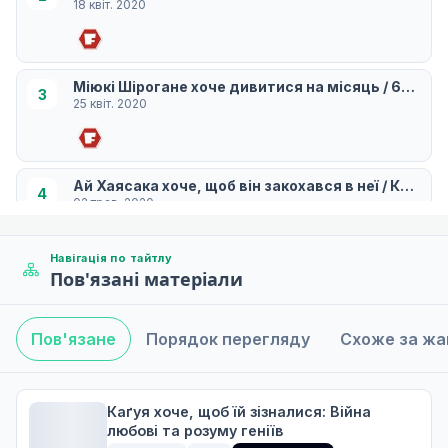
18 квіт. 2020
Міюкі Шірогане хоче дивитися на місяць / 67-а ст
3
25 квіт. 2020
Ай Хаясака хоче, щоб він закохався в неї / Кагуя х
4
02 трав. 2020
Навігація по тайтлу
Пов'язані матеріали
Міюкі Шірогане хоче, щоб дівчата закохалися в ньо
5
09 трав. 2020
Пов'язане
Порядок перегляду
Схоже за ж
Я не хочу змушувати Міко Ііно посміхатися / Я хоч
6
16 трав. 2020
Каґуя хоче, щоб їй зізналися: Війна
любові та розуму геніїв