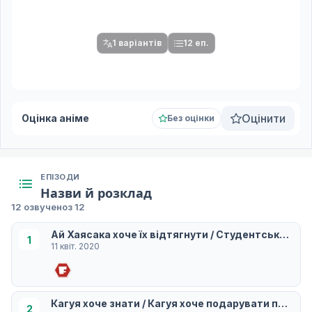
Після вибору команди стануть доступними плеєр і список
серій.
1 варіантів
12 еп.
Оцінити
Оцінка аніме
Без оцінки
ЕПІЗОДИ
Назви й розклад
12 озвучено
з 12
Ай Хаясака хоче їх відтягнути / Студентська рада
1
11 квіт. 2020
Кагуя хоче знати / Кагуя хоче подарувати подару
2