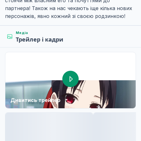
стоячи між власним его та почуттями до
партнера! Також на нас чекають іще кілька нових
персонажів, явно кожний зі своєю родзинкою!
Медіа
Трейлер і кадри
Дивитись трейлер