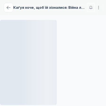
Каґуя хоче, щоб їй зізналися: Війна любові та розуму геніїв - 2 сезон