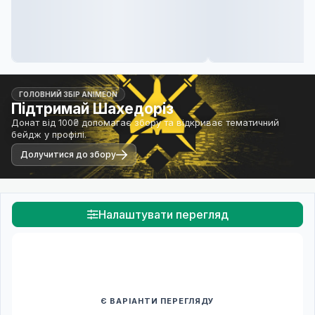
ГОЛОВНИЙ ЗБІР ANIMEON
Підтримай Шахедоріз
Донат від 100₴ допомагає збору та відкриває тематичний
бейдж у профілі.
Долучитися до збору
Налаштувати перегляд
Є ВАРІАНТИ ПЕРЕГЛЯДУ
Спочатку оберіть переклад