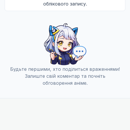
облікового запису.
Учнівська рада хоче групове фото / Студентська 
12
27 черв. 2020
Будьте першими, хто поділиться враженнями!
Залиште свій коментар та почніть
обговорення аніме.