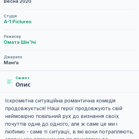
Весна
2020
Студія
A-1 Pictures
Режисер
Омата Шін'їчі
Джерело
Манґа
Сюжет
Опис
Іскрометна ситуаційна романтична комедія
продовжується! Наші герої продовжують свій
неймовірно повільний рух до визнання своїх
почуттів одне до одного, але ж саме це ми і
любимо - саме ті ситуації, в які вони потрапляють,