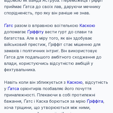
відомою як Банда Яструба. Переможець Ґріффіт
приймає Ґатса до своїх лав, даруючи мечнику
спорідненість, про яку він раніше не знав.
Ґатс
разом із вправною воїтелькою
Каскою
допомагає
Ґріффіту
вести гурт до слави та
багатства. Але в міру того, як він здобуває
військовий престиж, Ґріффіт стає мішенню для
замахів і політичних інтриг. Він використовує
Ґатса для подальшого амбітного сходження до
влади, користуючись відсутністю амбіцій у
фехтувальника.
Навіть коли він зближується з
Каскою
, відсутність
у
Ґатса
орієнтирів позбавляє його почуття
приналежності. Плекаючи в собі протилежні
бажання, Ґатс і Каска борються за мрію
Ґріффіта
,
хоча тріщини, що утворюються між ними,