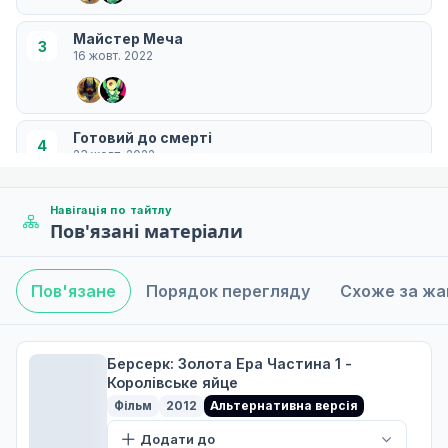
Майстер Меча
3
16 жовт. 2022
Готовий до смерті
4
23 жовт. 2022
Навігація по тайтлу
Пов'язані матеріали
Багаття мрій
5
30 жовт. 2022
Пов'язане
Порядок перегляду
Схоже за ж
Битва при Долдрі
6
05 лист. 2022
Берсерк: Золота Ера Частина 1 -
Королівське яйце
Фільм
2012
Альтернативна версія
Одна сніжна ніч
Додати до
7