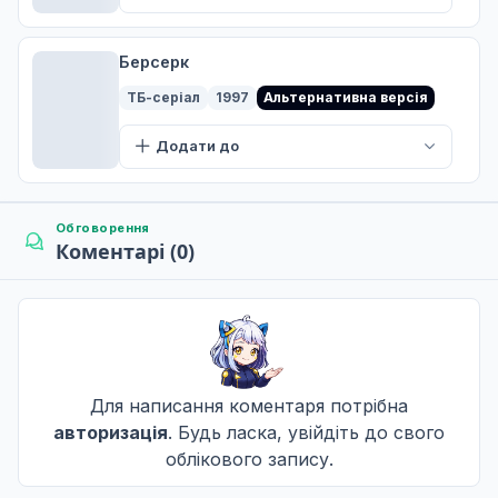
12 лист. 2022
Берсерк
Занепад мрії
ТБ-серіал
1997
Альтернативна версія
8
19 лист. 2022
Додати до
Поранення
9
26 лист. 2022
Обговорення
Коментарі (0)
Возз'єднання в Безодні
10
04 груд. 2022
Для написання коментаря потрібна
Затемнення
авторизація
. Будь ласка, увійдіть до свого
11
11 груд. 2022
облікового запису.