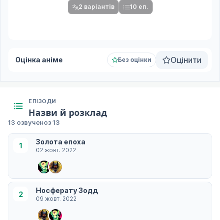
2 варіантів
10 еп.
Оцінити
Оцінка аніме
Без оцінки
ЕПІЗОДИ
Назви й розклад
13 озвучено
з 13
Золота епоха
1
02 жовт. 2022
Носферату Зодд
2
09 жовт. 2022