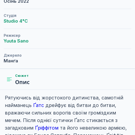
Осінь
2022
Студія
Studio 4°C
Режисер
Yuuta Sano
Джерело
Манґа
Сюжет
Опис
Рятуючись від жорстокого дитинства, самотній
найманець
Ґатс
дрейфує від битви до битви,
вражаючи сильних ворогів своїм громіздким
мечем. Після однієї сутички Ґатс стикається з
загадковим
Ґріффітом
та його невеликою армією,