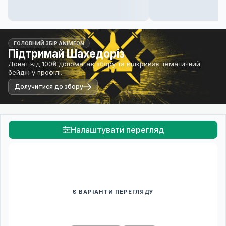
ГОЛОВНИЙ ЗБІР ANIMEON
Підтримай Шахедоріз
Донат від 100₴ допомагає збору та відкриває тематичний
бейдж у профілі.
Долучитися до збору
Налаштувати перегляд
Є ВАРІАНТИ ПЕРЕГЛЯДУ
Спочатку оберіть переклад
Після вибору команди стануть доступними плеєр і список
серій.