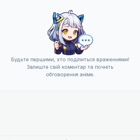
Буря смерті
12
18 груд. 2022
Обітниця помсти
13
25 груд. 2022
Будьте першими, хто поділиться враженнями!
Залиште свій коментар та почніть
обговорення аніме.