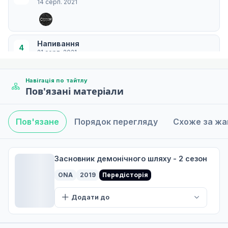
14 серп. 2021
Напивання
4
21 серп. 2021
Навігація по тайтлу
Пов'язані матеріали
Давній знайомий
5
28 серп. 2021
Пов'язане
Порядок перегляду
Схоже за ж
Шанована тріада
6
04 вер. 2021
Засновник демонічного шляху - 2 сезон
ONA
2019
Передісторія
Відхилений дух
Додати до
7
11 вер. 2021