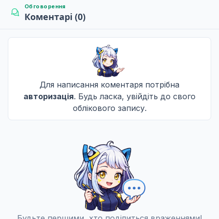
Обговорення
Коментарі (0)
Доля
8
18 вер. 2021
Маніфест
9
25 вер. 2021
Для написання коментаря потрібна
авторизація
. Будь ласка, увійдіть до свого
облікового запису.
Хеншен
10
02 жовт. 2021
Прихований клинок
11
09 жовт. 2021
Повернення до усамітнення
12
Будьте першими, хто поділиться враженнями!
16 жовт. 2021