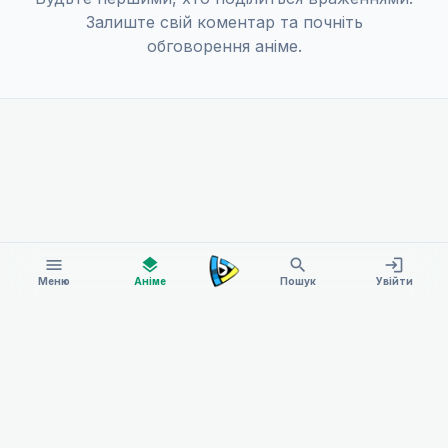
Залиште свій коментар та почніть
обговорення аніме.
menu
layers
search
login
Меню
Аніме
Пошук
Увійти