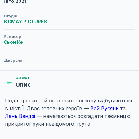
Літо
2021
Студія
B.CMAY PICTURES
Режисер
Сьон Ке
Джерело
Сюжет
Опис
Події третього й останнього сезону відбуваються
в місті Ї. Двоє головних героїв —
Вей Вусянь
та
Лань Вандзі
— намагаються розгадати таємницю
прикритої руки невідомого трупа.