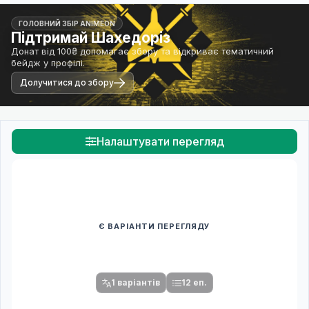
ГОЛОВНИЙ ЗБІР ANIMEON
Підтримай Шахедоріз
Донат від 100₴ допомагає збору та відкриває тематичний
бейдж у профілі.
Долучитися до збору
Налаштувати перегляд
Є ВАРІАНТИ ПЕРЕГЛЯДУ
Спочатку оберіть переклад
Після вибору команди стануть доступними плеєр і список
серій.
1 варіантів
12 еп.