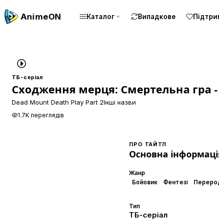
Anime
ON
Каталог
Випадкове
Підтри
ТБ-серіал
Сходження мерця: Смертельна гра -
Dead Mount Death Play Part 2
Інші назви
1.7K переглядів
ПРО ТАЙТЛ
Основна інформаці
Жанр
Бойовик
Фентезі
Переро
Тип
ТБ-серіал