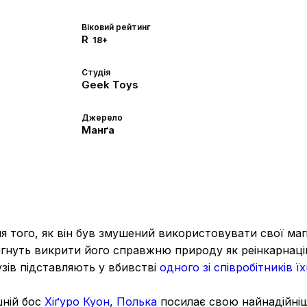
Віковий рейтинг
R
18+
Студія
Geek Toys
Джерело
Манґа
 того, як він був змушений використовувати свої магіч
рагнуть викрити його справжню природу як реінкарнац
зів підставляють у вбивстві
одного зі співробітників
ї
ній бос
Хіґуро Куон
,
Полька
посилає свою найнадійн