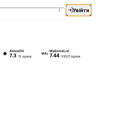
Увійти
/
AnimeON
MyAnimeList
MAL
7.3
7.44
12 оцінок
59521 оцінок