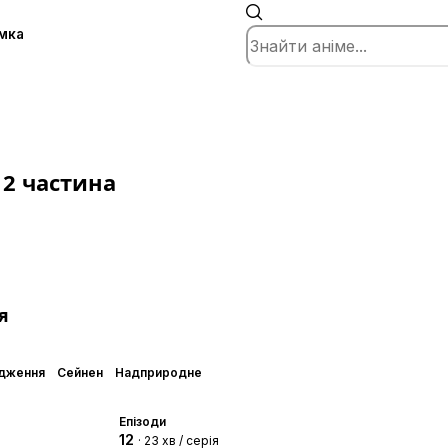
мка
 2 частина
я
дження
Сейнен
Надприродне
Епізоди
12
· 23 хв / серія