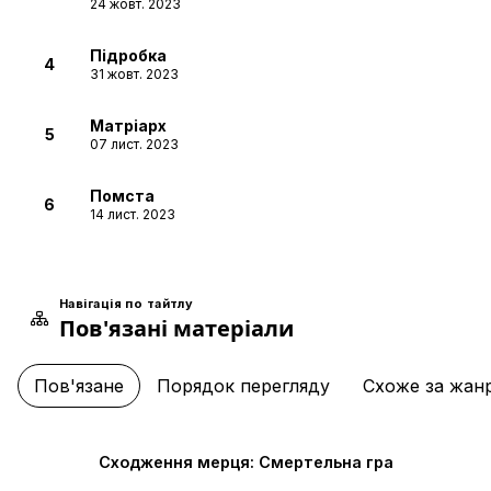
24 жовт. 2023
Підробка
4
31 жовт. 2023
Матріарх
5
07 лист. 2023
Помста
6
14 лист. 2023
Друзі
7
21 лист. 2023
Навігація по тайтлу
Пов'язані матеріали
Відвідувачі
8
28 лист. 2023
Пов'язане
Порядок перегляду
Схоже за жан
Дух
9
05 груд. 2023
Сходження мерця: Смертельна гра
Карма
10