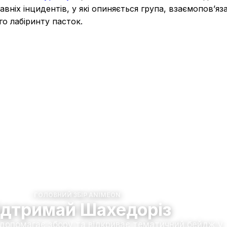
вніх інцидентів, у які опиняється група, взаємопов’яза
о лабіринту пасток.
ГОЛОВНИЙ ЗБІР ANIMEON
ідтримай Шахедоріз
 допомагає збору та відкриває тематичний бейдж у