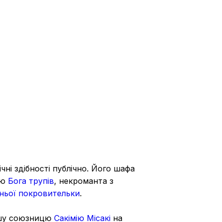
ні здібності публічно. Його шафа
ію
Бога трупів
, некроманта з
хньої покровительки
.
ішу союзницю
Сакімію Місакі
на