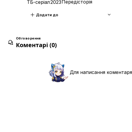
12 груд. 2023
Передісторія
ТБ-серіал
2023
Декларація
Додати до
11
19 груд. 2023
Війна Сіндзюку
12
Обговорення
26 груд. 2023
Коментарі (0)
Для написання коментаря