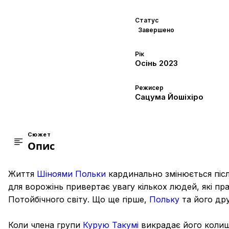
Статус
Завершено
Рік
Осінь
2023
Режисер
Сацума Йошіхіро
Сюжет
Опис
Життя
Шіноями Польки
кардинально змінюється після
для ворожінь привертає увагу кількох людей, які п
Потойбічного світу. Що ще гірше,
Польку
та його дру
Коли члена групи
Курую Такумі
викрадає його колиш