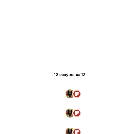
12 озвучено
з 12