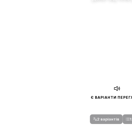
Є ВАРІАНТИ ПЕРЕ
Спочатку оберіть
Після вибору команди стануть доступни
2 варіантів
1