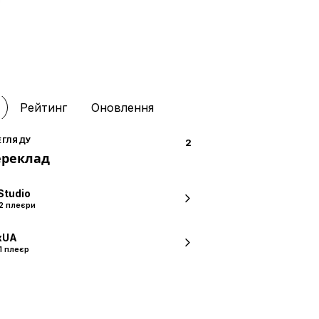
Рейтинг
Оновлення
ЕГЛЯДУ
2
ереклад
Studio
2 плеєри
xUA
1 плеєр