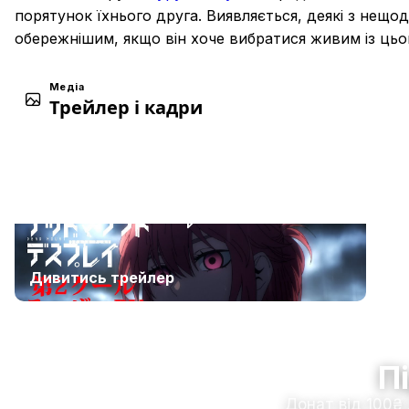
порятунок їхнього друга. Виявляється, деякі з нещода
обережнішим, якщо він хоче вибратися живим із цьог
Медіа
Трейлер і кадри
Дивитись трейлер
П
Донат від 100₴