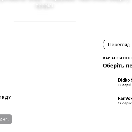
профілі.
Долучитися до збору
Перегляд
ВАРІАНТИ ПЕР
Оберіть п
Didko 
12 серій
ГЛЯДУ
FanVo
 переклад
12 серій
ми плеєр і список серій.
2 еп.