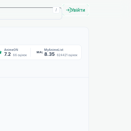
Увійти
/
AnimeON
MyAnimeList
MAL
7.2
8.35
66 оцінок
624421 оцінок