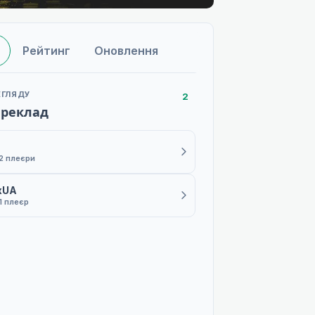
Рейтинг
Оновлення
ЕГЛЯДУ
2
ереклад
2 плеєри
xUA
1 плеєр