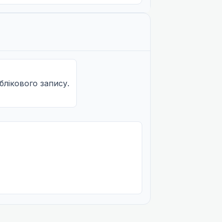
Не озвучена
облікового запису.
Не озвучена
Не озвучена
Не озвучена
Не озвучена