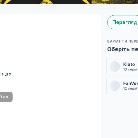
Перегляд
ВАРІАНТИ ПЕР
Оберіть п
Kioto
13 серій
ГЛЯДУ
 переклад
FanVo
ми плеєр і список серій.
12 серій
3 еп.