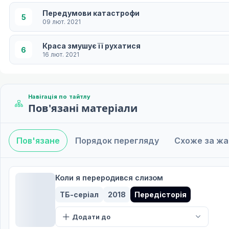
Передумови катастрофи
5
09 лют. 2021
Краса змушує її рухатися
6
16 лют. 2021
Відчай
7
23 лют. 2021
Навігація по тайтлу
Пов'язані матеріали
Хоуп
8
02 бер. 2021
Пов'язане
Порядок перегляду
Схоже за ж
Ставити все на карту
9
09 бер. 2021
Мегіддо
Коли я переродився слизом
10
16 бер. 2021
ТБ-серіал
2018
Передісторія
Народження Володаря Демонів
11
Додати до
23 бер. 2021