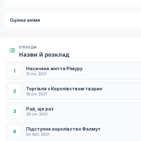
Оцінка аніме
ЕПІЗОДИ
Назви й розклад
Насичене життя Рімуру
1
12 січ. 2021
Торгівля з Королівством тварин
2
19 січ. 2021
Рай, ще раз
3
26 січ. 2021
Підступне королівство Фалмут
4
02 лют. 2021