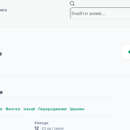
мка
н
я
я
Фентезі
Ісекай
Переродження
Шьонен
Епізоди
12
· 23 хв / серія