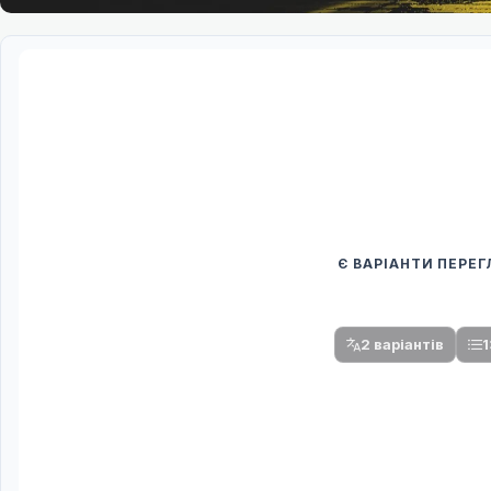
Є ВАРІАНТИ ПЕРЕ
Спочатку оберіть
Після вибору команди стануть доступни
2 варіантів
1