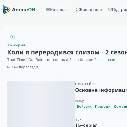
Anime
ON
Каталог
Випадкове
Підтри
ТБ-серіал
Коли я переродився слизом - 2 сезо
That Time I Got Reincarnated as a Slime Season 2
Інші назви
3.4K переглядів
ПРО ТАЙТЛ
Основна інформаці
Жанр
Бойовик
Пригоди
Комеді
Тип
ТБ-серіал