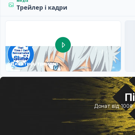
Медіа
Трейлер і кадри
Дивитись трейлер
П
Донат від 100₴