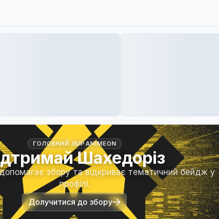
ГОЛОВНИЙ ЗБІР ANIMEON
ідтримай Шахедоріз
 допомагає збору та відкриває тематичний бейдж у
профілі.
Долучитися до збору