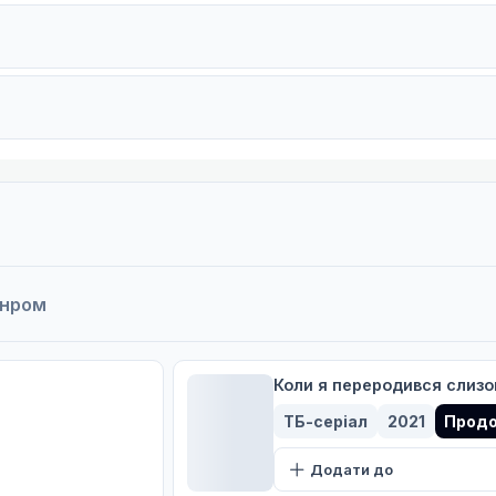
анром
Коли я переродився слизом
ТБ-серіал
2021
Прод
Додати до