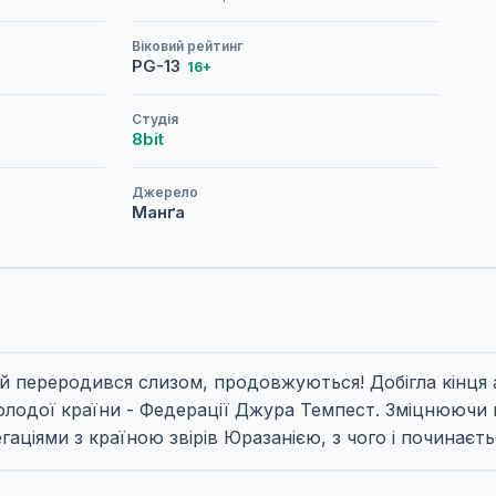
Віковий рейтинг
PG-13
16+
Студія
8bit
Джерело
Манґа
ий переродився слизом, продовжуються! Добігла кінця
олодої країни - Федерації Джура Темпест. Зміцнюючи п
аціями з країною звірів Юразанією, з чого і починаєть