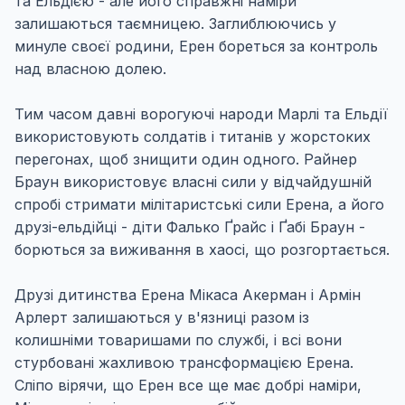
та Ельдією - але його справжні наміри
залишаються таємницею. Заглиблюючись у
минуле своєї родини, Ерен бореться за контроль
над власною долею.
Тим часом давні ворогуючі народи Марлі та Ельдії
використовують солдатів і титанів у жорстоких
перегонах, щоб знищити один одного. Райнер
Браун використовує власні сили у відчайдушній
спробі стримати мілітаристські сили Ерена, а його
друзі-ельдійці - діти Фалько Ґрайс і Ґабі Браун -
борються за виживання в хаосі, що розгортається.
Друзі дитинства Ерена Мікаса Акерман і Армін
Арлерт залишаються у в'язниці разом із
колишніми товаришами по службі, і всі вони
стурбовані жахливою трансформацією Ерена.
Сліпо вірячи, що Ерен все ще має добрі наміри,