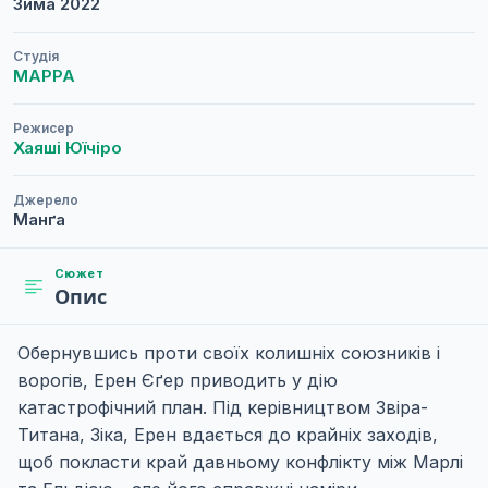
Зима
2022
Студія
MAPPA
Режисер
Хаяші Юїчіро
Джерело
Манґа
Сюжет
Опис
Обернувшись проти своїх колишніх союзників і
ворогів, Ерен Єґер приводить у дію
катастрофічний план. Під керівництвом Звіра-
Титана, Зіка, Ерен вдається до крайніх заходів,
щоб покласти край давньому конфлікту між Марлі