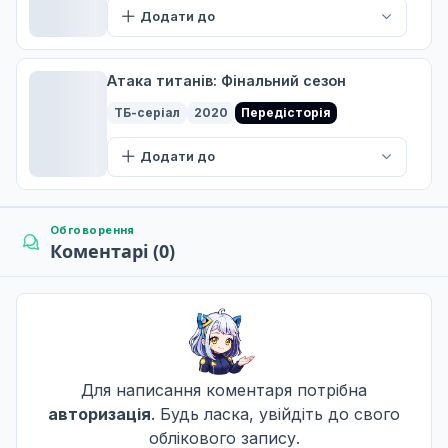
Захід сонця
Додати до
7
21 лют. 2022
Атака титанів: Фінальний сезон
Гордість
ТБ-серіал
2020
Передісторія
8
28 лют. 2022
Додати до
Ніч кінця
9
07 бер. 2022
Обговорення
Коментарі (0)
Зрадник
10
14 бер. 2022
Для написання коментаря потрібна
Ретроспектива
авторизація
. Будь ласка, увійдіть до свого
11
21 бер. 2022
облікового запису.