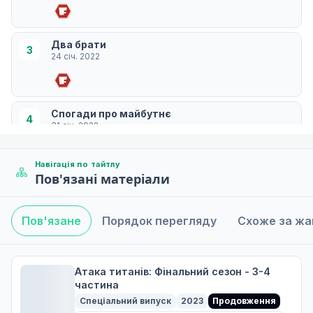
Два брати
3
24 січ. 2022
Спогади про майбутнє
4
31 січ. 2022
Навігація по тайтлу
Пов'язані матеріали
Від тебе, 2000 років тому
5
07 лют. 2022
Пов'язане
Порядок перегляду
Схоже за ж
Відлигання
6
14 лют. 2022
Атака титанів: Фінальний сезон - 3-4
частина
Спеціальний випуск
2023
Продовження