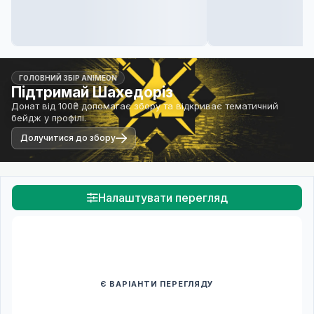
ГОЛОВНИЙ ЗБІР ANIMEON
Підтримай Шахедоріз
Донат від 100₴ допомагає збору та відкриває тематичний
бейдж у профілі.
Долучитися до збору
Налаштувати перегляд
Є ВАРІАНТИ ПЕРЕГЛЯДУ
Спочатку оберіть переклад
Після вибору команди стануть доступними плеєр і список