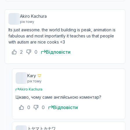
07 бер. 2024
Akiro Kachura
рік тому
Червоний Дракон I
11
Its just awesome. the world building is peak, animation is
14 бер. 2024
fabulous and most importantly it teaches us that people
with autism are nice cooks <3
2
0
Відповісти
Червоний Дракон II
12
21 бер. 2024
Kary
рік тому
Червоний Дракон III / Добра медицина
13
28 бер. 2024
Akiro Kachura
Цікаво, чому саме англійською коментар?
0
0
Відповісти
Морський змій
14
04 квіт. 2024
トヤマトカナワ