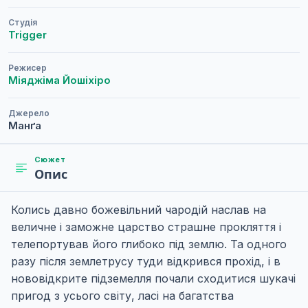
Студія
Trigger
Режисер
Міяджіма Йошіхіро
Джерело
Манґа
Сюжет
Опис
Колись давно божевільний чародій наслав на
величне і заможне царство страшне прокляття і
телепортував його глибоко під землю. Та одного
разу після землетрусу туди відкрився прохід, і в
нововідкрите підземелля почали сходитися шукачі
пригод з усього світу, ласі на багатства