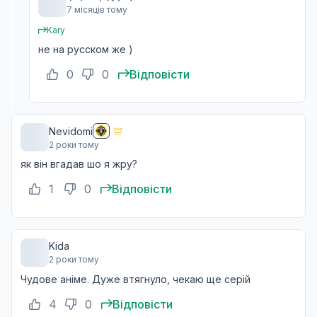
7 місяців тому
Дріада / Кокатриса
Kary
15
11 квіт. 2024
не на русском же )
0
0
Відповісти
Засоби для чищення / Сушені з солодким саке
16
18 квіт. 2024
Nevidomi
2 роки тому
як він вгадав шо я жру?
Гарпія / Химера
17
25 квіт. 2024
1
0
Відповісти
Перевертень
18
Kida
02 трав. 2024
2 роки тому
Чудове аніме. Дуже втягнуло, чекаю ще серій
4
0
Відповісти
Відьма / Кошмар
19