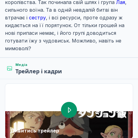
королівства. Так починала свій шлях і група
Лая
,
сильного воїна. Та в одній невдалій битві він
втрачає і
сестру
, і всі ресурси, проте одразу ж
кидається на її порятунок. От тільки грошей на
нові припаси немає, і його групі доводиться
готувати їжу з чудовиськ. Можливо, навіть не
мимоволі?
Медіа
Трейлер і кадри
Дивитись трейлер