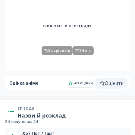
Є ВАРІАНТИ ПЕРЕГЛЯДУ
Спочатку оберіть переклад
Після вибору команди стануть доступними плеєр і список
серій.
5 варіантів
24 еп.
Оцінити
Оцінка аніме
Без оцінки
ЕПІЗОДИ
Назви й розклад
24 озвучено
з 24
Хот Пот / Тарт