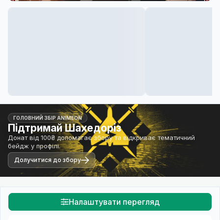
ГОЛОВНИЙ ЗБІР ANIMEON
Підтримай Шахедоріз
Донат від 100₴ допомагає збору та відкриває тематичний
бейдж у профілі.
Долучитися до збору
Налаштувати перегляд