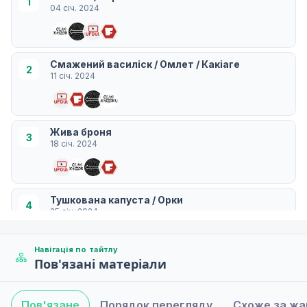
1
04 січ. 2024
Смажений василіск / Омлет / Какіаге
2
11 січ. 2024
Жива броня
3
18 січ. 2024
Тушкована капуста / Орки
4
25 січ. 2024
Навігація по тайтлу
Пов'язані матеріали
Закуски / сорбет
5
01 лют. 2024
Пов'язане
Порядок перегляду
Схоже за ж