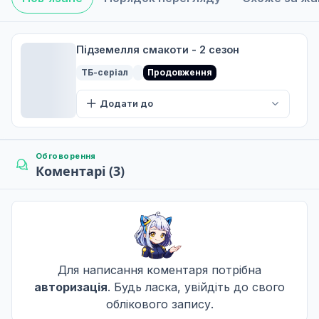
Придворна кухня / Варене у солоній воді
6
08 лют. 2024
Підземелля смакоти - 2 сезон
ТБ-серіал
Продовження
Келпі / Каша / Запечена з соусом
Додати до
7
15 лют. 2024
Обговорення
Коментарі (3)
Малина / М'ясо на грилі
8
22 лют. 2024
Щупальця / Рагу
9
29 лют. 2024
Для написання коментаря потрібна
авторизація
. Будь ласка, увійдіть до свого
облікового запису.
Гігантські жаби / Над землею
10