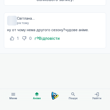
Шлях
12
Світлана
27 бер. 2024
рік тому
Здоровик
ну от чому нема другого сезону?чудове аніме.
1
0
Відповісти
menu
layers
search
login
Меню
Аніме
Пошук
Увійти