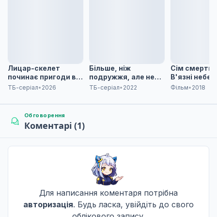
Спогади
7
21 лют. 2024
Старі часи
8
28 лют. 2024
Лицар-скелет
Більше, ніж
Сім смертних
починає пригоди в
подружжя, але не
В'язні небес
новому світі - 2
коханці
ТБ-серіал
•
2026
ТБ-серіал
•
2022
Фільм
•
2018
сезон
Після бурі
9
06 бер. 2024
Обговорення
Коментарі (1)
На короткий час
10
13 бер. 2024
Для написання коментаря потрібна
Бажання
11
авторизація
. Будь ласка, увійдіть до свого
20 бер. 2024
облікового запису.