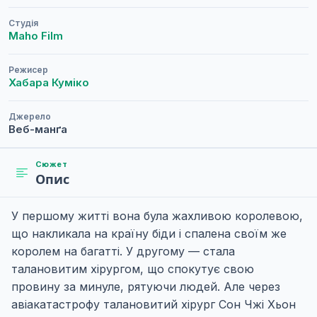
Студія
Maho Film
Режисер
Хабара Куміко
Джерело
Веб-манґа
Сюжет
Опис
У першому житті вона була жахливою королевою,
що накликала на країну біди і спалена своїм же
королем на багатті. У другому — стала
талановитим хірургом, що спокутує свою
провину за минуле, рятуючи людей. Але через
авіакатастрофу талановитий хірург Сон Чжі Хьон