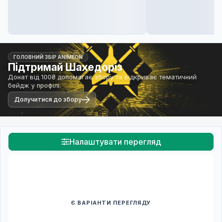
ГОЛОВНИЙ ЗБІР ANIMEON
Підтримай Шахедоріз
Донат від 100₴ допомагає збору та відкриває тематичний
бейдж у профілі.
Долучитися до збору
Налаштувати перегляд
Є ВАРІАНТИ ПЕРЕГЛЯДУ
Спочатку оберіть переклад
Після вибору команди стануть доступними плеєр і список