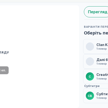
Перегляд
ВАРІАНТИ ПЕР
Оберіть п
Clan K
1 плеєр
ГЛЯДУ
 переклад
Далі 
ми плеєр і список серій.
1 плеєр
1 еп.
Creati
C
1 плеєр
Субтитри
Субтит
СB
1 плеєр