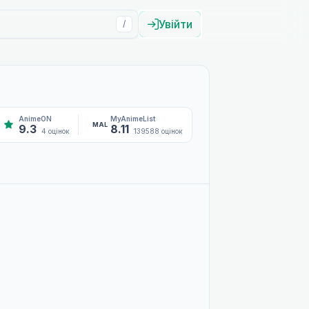
Увійти
/
AnimeON
MyAnimeList
MAL
9.3
8.11
4 оцінок
139588 оцінок