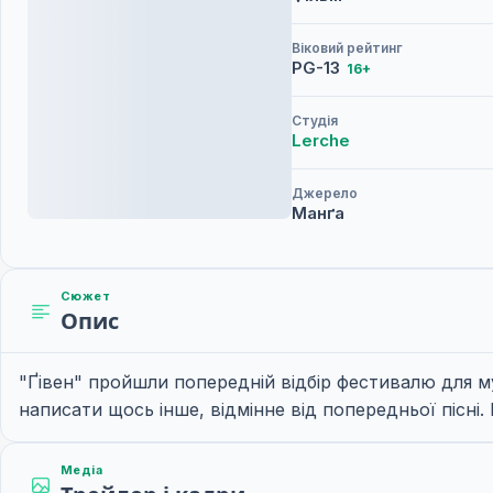
Віковий рейтинг
PG-13
16+
Студія
Lerche
Джерело
Манґа
Сюжет
Опис
"Ґівен" пройшли попередній відбір фестивалю для му
написати щось інше, відмінне від попередньої пісні.
Медіа