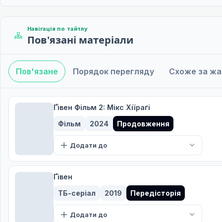
Навігація по тайтлу
Пов'язані матеріали
Пов'язане
Порядок перегляду
Схоже за ж
Ґівен Фільм 2: Мікс Хіїраґі
Фільм
2024
Продовження
Додати до
Ґівен
ТБ-серіал
2019
Передісторія
Додати до