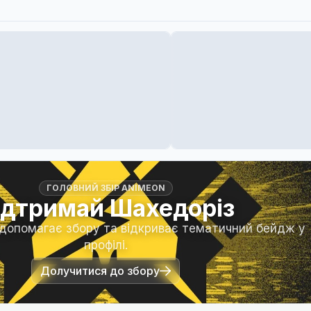
ГОЛОВНИЙ ЗБІР ANIMEON
ідтримай Шахедоріз
 допомагає збору та відкриває тематичний бейдж у
профілі.
Долучитися до збору