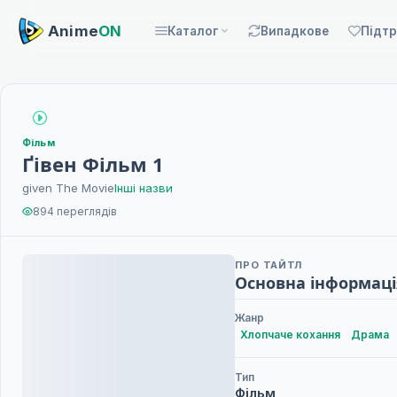
Anime
ON
Каталог
Випадкове
Підт
Фільм
Ґівен Фільм 1
given The Movie
Інші назви
894 переглядів
ПРО ТАЙТЛ
Основна інформаці
Жанр
Хлопчаче кохання
Драма
Тип
Фільм