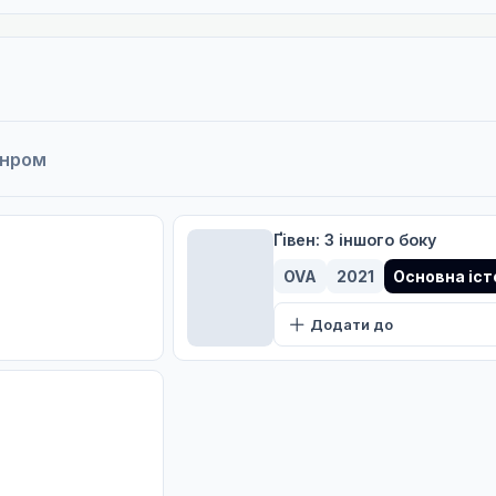
анром
Ґівен: З іншого боку
OVA
2021
Основна іст
Додати до