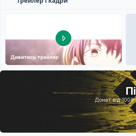
Трейлер і кадри
Дивитись трейлер
П
Донат від 100₴