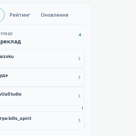
Рейтинг
Оновлення
ЕГЛЯДУ
4
ереклад
aizoku
буде
vUaStudio
1
ри bills_spirit