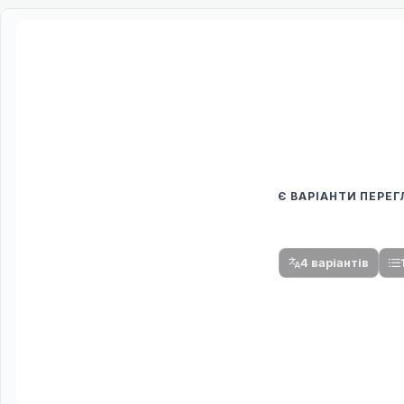
Є ВАРІАНТИ ПЕРЕ
Спочатку оберіть
Після вибору команди стануть доступни
4 варіантів