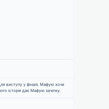
ля виступу у фіналі. Мафую хоче
ого історія дає Мафую зачіпку.