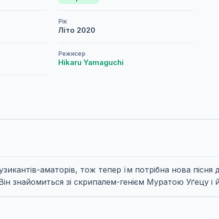
Рік
Літо
2020
Режисер
Hikaru Yamaguchi
зикантів-аматорів, тож тепер їм потрібна нова пісня д
 Він знайомиться зі скрипалем-генієм Муратою Уґецу і й